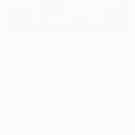
Эрлинг Холанн и Айтана Бонмати
В начале каждого сезона УЕФА проводит церемонию
награждения лучших игроков и тренеров
предыдущего розыгрыша клубных турниров среди
мужчин и женщин.
Также вручаются специальные награды для
Лучшего игрока сезона и Лучшего молодого игрока
сезона в каждом из главных клубных турниров - в
Лиге чемпионов, женской Лиге чемпионов, Лиге
Европы и Лиге конференций.