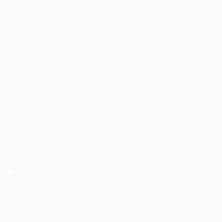
Матчи
Команды
UEFA.tv
Новости
Жеребьевки
История
Игры
О турнире
Стат.
Магазин (клубы)
ДРУГИЕ
САЙТЫ
UEFA.com
Фонд УЕФА
ПОДПИСЫВАЙСЯ
Скачать официальное приложение
Конфиденциальность
Правила и условия