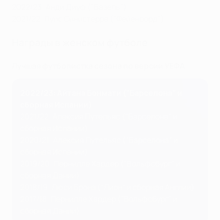
2022/23: Анди Диуф ("Базель")
2021/22: Луис Синистерра ("Фейеноорд"
)
Награды в женском футболе
Лучшая футболистка сезона по версии УЕФА
2022/23: Айтана Бонмати ("Барселона" и
сборная Испании)
2021/22: Алексия Путельяс ("Барселона" и
сборная Испании)
2020/21: Алексия Путельяс ("Барселона" и
сборная Испании)
2019/20: Пернилле Хардер ("Вольфсбург" и
сборная Дании)
2018/19: Люси Бронз ("Лион" и сборная Англии)
2017/18: Пернилле Хардер ("Вольфсбург" и
сборная Дании)