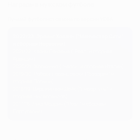
Награды в мужском футболе
Лучший футболист сезона по версии УЕФА
2022/23: Эрлинг Холанн ("Манчестер Сити"
и сборная Норвегии)
2021/22: Карим Бензема ("Реал" и сборная
Франции)
2020/21: Жоржиньо ("Челси" и сборная Италии)
2019/20: Роберт Левандовски ("Бавария" и
сборная Польши)
2018/19: Вирджил ван Дейк ("Ливерпуль" и
сборная Нидерландов)
2017/18: Лука Модрич ("Реал" и сборная
Португалии)
Все голы Эрлинга Холанна в Лиге чемпионов