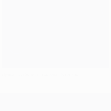
Лучшая футболистка сезона: Путельяс
Лига чемпионов УЕФА