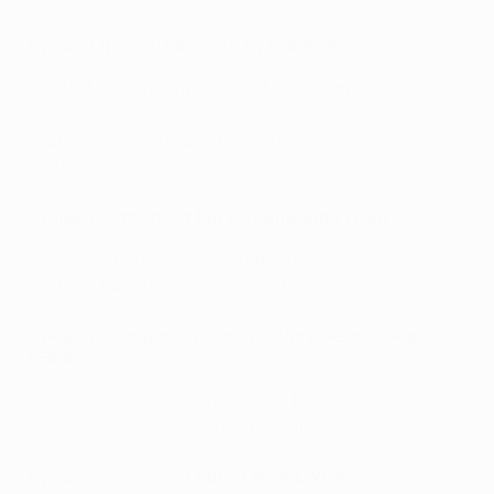
Лучший тренер сезона в мужском футболе
2022/23: Хосеп Гвардиола ("Манчестер Сити")
2021/22: Карло Анчелотти ("Реал")
2020/21: Томас Тухель ("Челси")
2019/20: Ханс-Дитер Флик ("Бавария")
Лучший футболист Лиги чемпионов УЕФА
2022/23: Родри ("Манчестер Сити")
2020/21: Карим Бензема ("Реал")
Лучший молодой футболист Лиги чемпионов
УЕФА
2022/23: Хвича Кварацхелия ("Наполи")
2021/22: Винисиус Жуниор ("Реал")
Лучший футболист Лиги Европы УЕФА