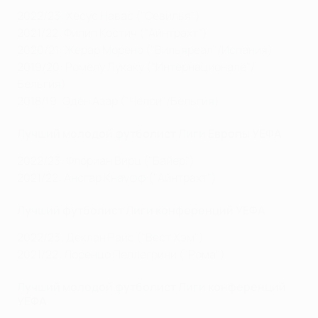
2022/23: Хесус Навас ("Севилья")
2021/22: Филип Костич ("Айнтрахт")
2020/21: Жерар Морено ("Вильяреал"/Испания)
2019/20: Ромелу Лукаку ("Интернационале"/
Бельгия)
2018/19: Эден Азар ("Челси"/Бельгия)
Лучший молодой футболист Лиги Европы УЕФА
2022/23: Флориан Вирц ("Байер")
2021/22: Ансгар Кнауфф ("Айнтрахт")
Лучший футболист Лиги конференций УЕФА
2022/23: Деклан Райс ("Вест Хэм")
2021/22: Лоренцо Пеллегрини ("Рома"
)
Лучший молодой футболист Лиги конференций
УЕФА