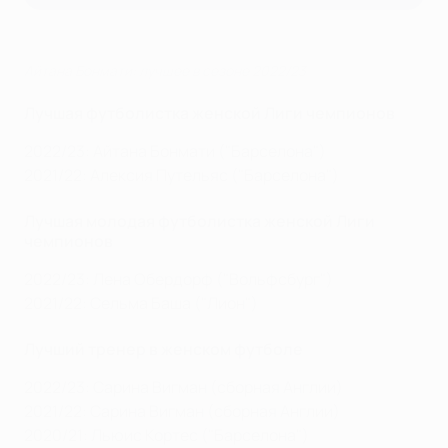
Айтана Бонмати: лучшее в сезоне 2022/23
Лучшая футболистка женской Лиги чемпионов
2022/23: Айтана Бонмати ("Барселона")
2021/22: Алексия Путельяс ("Барселона")
Лучшая молодая футболистка женской Лиги
чемпионов
2022/23: Лена Обердорф ("Вольфсбург")
2021/22: Сельма Баша ("Лион")
Лучший тренер в женском футболе
2022/23: Сарина Вигман (сборная Англии)
2021/22: Сарина Вигман (сборная Англии)
2020/21: Льюис Кортес ("Барселона")