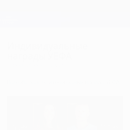
Skip
to
main
Лига чемпионов. Официальное
Скачать
content
Результаты live и Fantasy
Лига чемпионов УЕФА
Индивидуальные
награды УЕФА
четверг, 25 августа 2022 г.
Все обладатели ежегодных наград УЕФА.