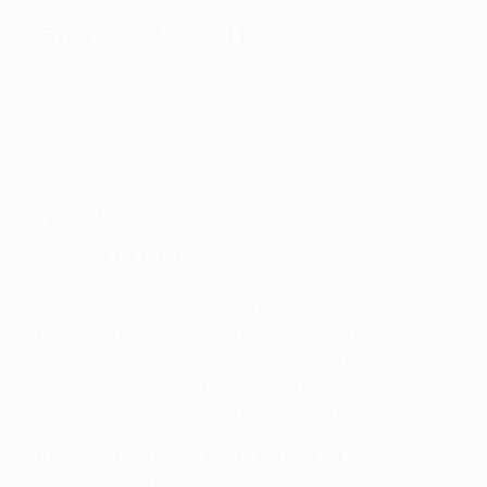
"РБ Лейпциг" - "Монако" 1:1
Первый гол хозяев в Лиге чемпионов забил швед
Эмиль Форсберг, однако "РБ Лейпциг" вел в счете
меньше минуты. Статус-кво восстановил
бельгийский полузащитник Юри Тилеманс, который
провел свой первый мяч в составе "Монако".
Группа Н
"Реал" - АПОЕЛ 3:0
Мадридцы начали защиту титула с комфортной
домашней победы, добытой благодаря дублю
Криштиану Роналду, который во втором случае
реализовал пенальти. Теперь на счету португальца
107 голов в турнире. Третий мяч "Реала" в активе
эффектно пробившего через себя Серхио Рамоса.
"Тоттенхэм" - "Боруссия" Дортмунд 3:1
В 2013-м году "Боруссия" уступила в финале Лиги