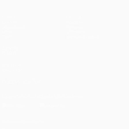
Матчи
Команды
UEFA.tv
Новости
Жеребьевки
История
Игры
О турнире
Стат.
Магазин (клубы)
ДРУГИЕ
САЙТЫ
UEFA.com
Фонд УЕФА
ПОДПИСЫВАЙСЯ
Скачать официальное приложение
Конфиденциальность