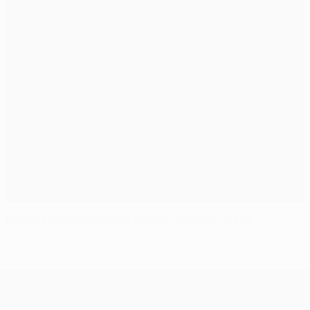
Герои вторника: ЦСКА, Месси, "Челси", "ПСЖ"
Лига чемпионов УЕФА