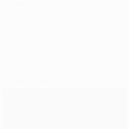
Группа D
"Барселона" - "Ювентус" 3:0
"Олимпиакос" - "Спортинг" 2:3
© 1998-2026 UEFA. All rights reserved.
Обновлено: четверг, 14 сентября 2017 г.
Рекомендуем