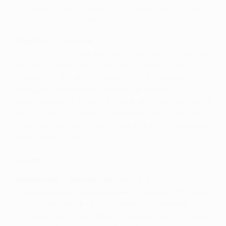
последовала на 72-й минуте, когда окончательный
счет установил Хоакин Корреа.
"Марибор" - "Спартак" 1:1
Долгожданное возвращение "Спартака" в основную
сетку победным не получилось. Москвичи повели в
счете на 59-й минуте после гола Александра
Самедова, заменившего в первом тайме
травмированного Дениса Глушакова. Однако за пять
минут до конца основного времени красно-белых
огорошил Дамьян Бохар, поразивший цель красивым
обводящим ударом.
Группа F
"Фейеноорд" - "Манчестер Сити" 0:4
Команда Хосепа Гвардиолы не испытала проблем в
Роттердаме, забив три гола уже к 25-й минуте.
Последний мяч на 63-й минуте провел центральный