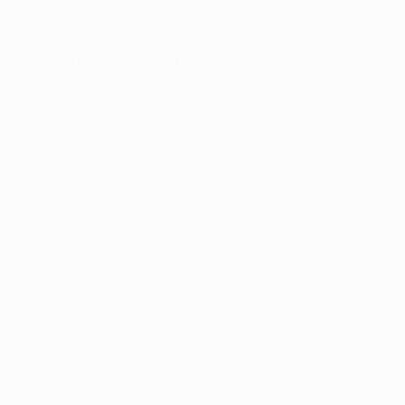
защитник сборной Англии Джон Стоунз, ранее
открывший счет.
"Шахтер" - "Наполи" 2:1
Гол Аркадиуша Милика с пенальти во втором тайме
заставил "Шахтер" поволноваться, но для
чемпионов Украины все закончилось хорошо.
Голами у команды Паулу Фонсеки отметились
бразилец Тайсон и аргентинец Факундо Феррейра.
Группа G
"Порту" - "Бешикташ" 1:3
Хозяева пропустили первый гол в сезоне уже на 13-й
минуте встречи, когда отличился экс-форвард
"Бенфики" Талиска. "Порту" быстро отыгрался
благодаря автоголу Душко Тошича, однако вскоре
последовал великолепный мяч Дженка Тосуна.
Точку в матче на последних минутах поставил
форвард стамбульцев Райан Бабел.