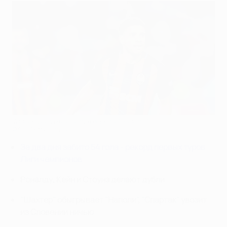
Тайсон радуется голу в ворота "Наполи"
©AFP/Getty Images
За два дня забито 54 гола - рекорд первых туров
Лиги чемпионов
Роналду, Кейн и Стоунз делают дубли
"Шахтер" обыгрывает "Наполи", "Спартак" увозит
из Словении ничью