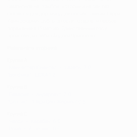
чемпионов на "Уэмбли", который и на сей раз
оказался для дортмундцев несчастливым. Гарри
Кейн оформил дубль, а гости потерпели первое
поражение в 13 матчах. Единственный гол у
проигравших забил Андрей Ярмоленко.
Результаты вторника
Группа A
"Манчестер Юнайтед" - "Базель" 3:0
"Бенфика" - ЦСКА 1:2
Группа B
"Бавария" - "Андерлехт" 3:0
"Селтик" - "Пари Сен-Жермен" 0:5
Группа C
"Челси" - "Карабах" 6:0
"Рома" - "Атлетико" 0:0