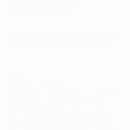
Лучшие моменты матчей среды
Второй тур: 26/27 сентября
УЕФА запускает кампанию #EqualGame с участием
Месси, Погба, Роналду, Хегерберг и любителей
Группа E
"Ливерпуль" - "Севилья" 2:2
В напряженном поединке на "Энфилде" прервалась
шестиматчевая домашняя победная серия
"Ливерпуля" в еврокубках. Уже на пятой минуте
Виссам Бен-Йеддер вывел андалузцев вперед, но
мерсисайдцы ответили двумя мячами, а Роберто
Фирмино еще и не реализовал пенальти. Расплата