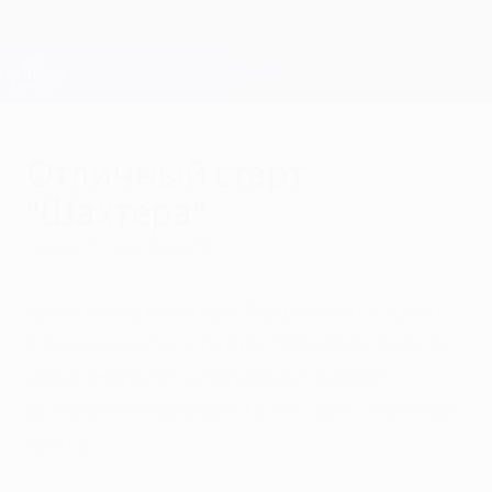
Skip
to
main
Лига чемпионов. Официальное
Скачать
content
Результаты live и Fantasy
Лига чемпионов УЕФА
Отличный старт
"Шахтера"
среда, 13 сентября 2017 г.
Криштиану Роналду, Гарри Кейн и Джон
Стоунз сделали дубли, "Шахтер" одолел
дома "Наполи", а "Спартак" сыграл
вничью в Мариборе. UEFA.com - о матчах
среды.