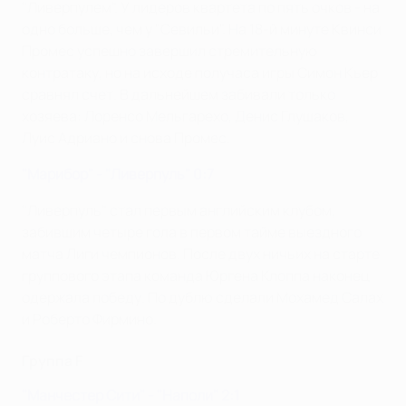
"Ливерпулем". У лидеров квартета по пять очков - на
одно больше, чем у "Севильи". На 18-й минуте Квинси
Промес успешно завершил стремительную
контратаку, но на исходе получаса игры Симон Кьер
сравнял счет. В дальнейшем забивали только
хозяева: Лоренсо Мельгарехо, Денис Глушаков,
Луис Адриано и снова Промес.
"Марибор" - "Ливерпуль" 0:7
"Ливерпуль" стал первым английским клубом,
забившим четыре гола в первом тайме выездного
матча Лиги чемпионов. После двух ничьих на старте
группового этапа команда Юргена Клоппа наконец
одержала победу. По дублю сделали Мохамед Салах
и Роберто Фирмино.
Группа F
"Манчестер Сити" - "Наполи" 2:1