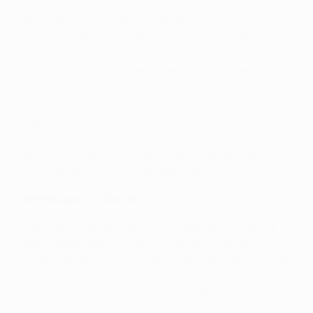
Англичане могут выйти из группы уже в следующем
туре, если обыграют "Наполи" на выезде. Правда,
сделать им это будет сложно, учитывая, как боролся
итальянский клуб в Манчестере. Рахим Стерлинг и
Габриэл Жезус быстро обеспечили хозяевам
преимущество в два гола, после чего "Наполи"
существенно прибавил. Дрис Мертенс не
реализовал пенальти, Марек Гамшик не попал в
полупустые ворота, и лишь Амаду Диавара забил с
11-метровой отметки во втором тайме.
"Фейеноорд" - "Шахтер" 1:2
Одержав волевую победу в Роттердаме, "Шахтер"
обрек "Фейеноорд" на третье подряд поражение в
группе. Героем стал Бернард, забивший на 24-й и 54-
й минутах. Голландцы ярко начали, вышли вперед на
восьмой минуте усилиями Стевена Бергхейса, но
затем напомнили о себе снова лишь в самой