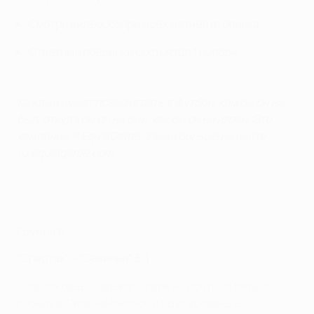
Смотри видеообзоры всех матчей вторника
Ответные поединки состоятся 1 ноября
Каждый имеет право играть в футбол, кем бы он ни
был, откуда бы он ни был, как бы он ни играл. Это
кампания #EqualGame. Узнай больше на сайте
ru.equalgame.com
.
Группа E
"Спартак" - "Севилья" 5:1
Спартаковцы одержали первую почти за пять лет
победу в Лиге чемпионов и идут вровень с