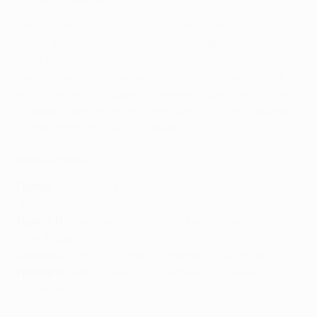
Обе команды отстают от лидеров группы на шесть
очков. В первом тайме у АПОЕЛа травмировались
Игор Де Камарго и вратарь Бой Ватерман, и все же
именно киприоты открыли счет на 62-й минуте, за
что должны благодарить Романа Бюрки и его грубые
ошибки. Впрочем, всего пять минут спустя Сократис
Папастатопулос счет сравнял.
Матчи среды
Группа A
:
"Бенфика" - "Манчестер Юнайтед"
,
ЦСКА -
"Базель"
Группа B
:
"Бавария" - "Селтик"
,
"Андерлехт" - "Пари
Сен-Жермен"
Группа C
:
"Челси" - "Рома"
,
"Карабах" - "Атлетико"
Группа D
:
"Барселона" - "Олимпиакос"
,
"Ювенутс" -
"Спортинг"