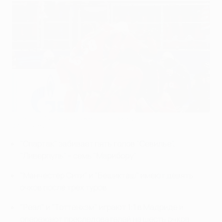
Пять от "Спартака", семь от "Ливерпуля"
©AFP/Getty Images
"Спартак" забивает пять голов "Севилье",
"Ливерпуль" - семь "Марибору"
"Манчестер Сити" и "Бешикташ" имеют девять
очков после трех туров
"Реал" и "Тоттенхэм" играют 1:1 в Мадриде и
опережают преследователей на шесть очков