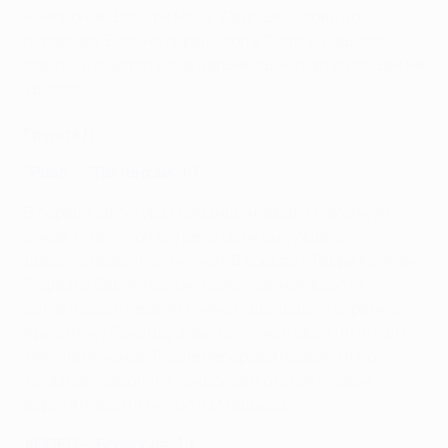
чемпионов. Все три мяча "Лейпциг" забил до
перерыва. Если на первый гол у "Порту" нашелся
ответ, то отыграться в дальнейшем португальцам не
удалось.
Группа H
"Реал" - "Тоттенхэм" 1:1
В первых двух турах команды набрали максимум
очков, но в очной встрече были вынуждены
довольствоваться ничьей. В борьбе с Гарри Кейном
Рафаэль Варан поразил собственные ворота,
однако еще в первом тайме мадридцы отыгрались.
Криштиану Роналду забил с "точки" свой 110-й гол в
Лиге чемпионов. После перерыва подвиги Юго
Льориса позволили лондонцам отстоять свои
ворота и увезти ничью из Мадрида.
АПОЕЛ - "Боруссия" 1:1