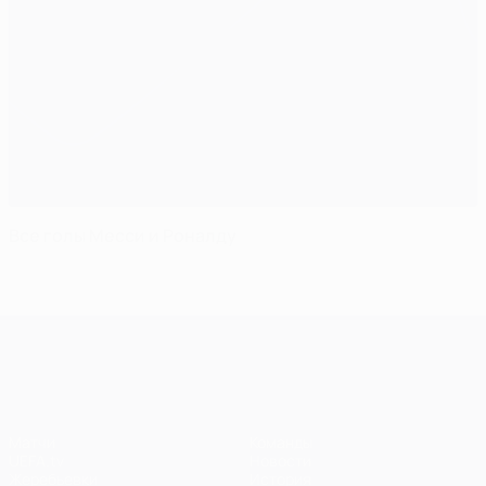
Все голы Месси и Роналду
Лига чемпионов УЕФА
Матчи
Команды
UEFA.tv
Новости
Жеребьевки
История