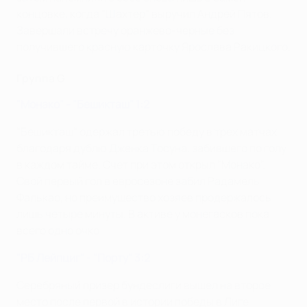
концовке, когда "Шахтер" выручил Андрей Пятов.
Завершали встречу оранжево-черные без
получившего красную карточку Ярослава Ракицкого.
Группа G
"Монако" - "Бешикташ" 1:2
"Бешикташ" одержал третью победу в трех матчах
благодаря дублю Дженка Тосуна, забившего по голу
в каждом тайме. Счет при этом открыл "Монако".
Свой первый гол в евросезоне забил Радамель
Фалькао, но преимущество хозяев продержалось
лишь четыре минуты. В активе у монегасков пока
всего одно очко.
"РБ Лейпциг" - "Порту" 3:2
Серебряный призер бундеслиги вышел на второе
место после первой в истории победы в Лиге