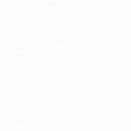
"Ольяненсе" -
"Бенфика"
0:1
Среда, 18 октября: "Бенфика" - "МЮ", ЦСКА - "Базель"
Группа B
"Дижон" -
"Пари Сен-Жермен"
1:2
"Селтик"
- "Данди" 1:0
"Бавария" -
"Фрайбург" 5:0
"Мехелен" -
"Андерлехт"
3:4
среда, 18 октября: "Бавария" - "Селтик", "Атлетик" -
"ПСЖ"
Группа C
"Кристал Пэлэс" -
"Челси"
2:1
"Рома"
- "Наполи" 0:1
"Атлетико" -
"Барселона" 1:1
"Интер" -
"Карабах"
0:2