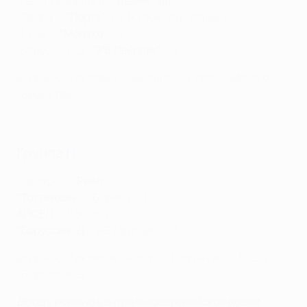
"Генчлербирлиги -
"Бешикташ"
2:1
"Эвора" -
"Порту"
0:6 (Кубок Португалии)
"Лион" -
"Монако"
3:2
"Боруссия" Д -
"РБ Лейпциг"
2:3
вторник, 17 октября
: "Лейпциг" - "Порту", "Монако" -
"Бешикташ
Хет-трик Гарри Кейна в матче с АПОЕЛом
Группа H
"Хетафе" -
"Реал"
1:2
"Тоттенхэм"
- "Борнмут" 1:0
АПОЕЛ
- "Докса" 2:0
"Боруссия" Д
- "РБ Лейпциг" 2:3
вторник, 17 октября
: "Реал" - "Тоттенхэм", АПОЕЛ -
"Боруссия" Д
Всюду указано центральноевропейское время.