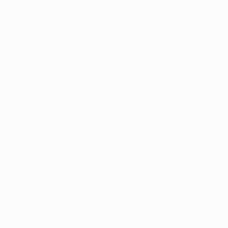
"Реал" побеждает "Хетафе" в
сотом матче
Зинедина Зидана
в качестве главного тренера
клуба
Положение в группах
СОБЕРИ СВОЮ КОМАНДУ FANTASY FOOTBALL
Группа A
ЦСКА - МЮ 1:4
"Ливерпуль" -
"Манчестер Юнайтед"
0:0
"Лугано" -
"Базель"
0:4
"Краснодар" -
ЦСКА
0:1