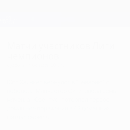
Skip
to
main
Лига чемпионов. Официальное
Скачать
content
Результаты live и Fantasy
Лига чемпионов УЕФА
Матчи участников Лиги
чемпионов
суббота, 14 октября 2017 г.
Юпп Хайнкес вернулся в "Баварию" с
победой, "Манчестер Сити" забил семь
мячей, а "Ювентус" потерпел первое
домашнее поражение в 42 домашних
матчах серии А.