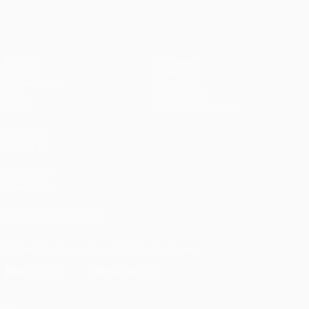
Матчи
Команды
UEFA.tv
Новости
Жеребьевки
История
Игры
О турнире
Стат.
Магазин (клубы)
ДРУГИЕ
САЙТЫ
UEFA.com
Фонд УЕФА
ПОДПИСЫВАЙСЯ
Скачать официальное приложение