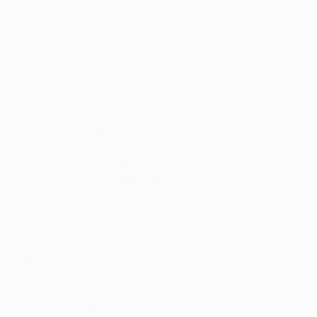
среда, 18 октября
: "Карабах" - "Атлетико", "Челси" -
"Рома"
Спартак - Ливерпуль 1:1
Группа D
"Атлетико" -
"Барселона"
1:1
"Ювентус" -
"Лацио" 1:2
"Олейруш" -
"Спортинг"
2:4 (Кубок Португалии)
"Паниониос" -
"Олимпиакос"
3:4
среда, 18 октября
: "Барселона" - "Олимпиакос",
"Ювентус" - "Спортинг"
Группа E
"Атлетик" -
"Севилья"
1:0
"Ахмат" -
"Спартак"
1:2