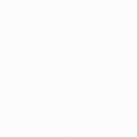
"Ливерпуль" -
"Манчестер Юнайтед" 0:0
"Рудар" -
"Марибор"
1:2
вторник, 17 октября: "Марибор" - "Ливерпуль",
"Спартак" - "Севилья"
Манчестер Сити - Шахтер 2:0
Группа F
"Манчестер Сити"
- "Сток Сити" 7:2
"Шахтер" -
"Ворскла" 3:2
"Рома" -
"Наполи"
0:1
"Фейеноорд" -
"Зволле" 0:0
вторник, 17 октября
: "Фейеноорд" - "Шахтер",
"Манчестер Сити" - "Наполи"
Группа G