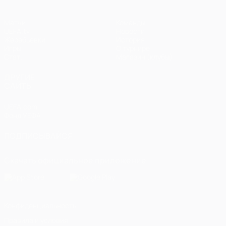
Матчи
Команды
UEFA.tv
Новости
Жеребьевки
История
Игры
О турнире
Стат.
Магазин (клубы)
ДРУГИЕ
САЙТЫ
UEFA.com
Фонд УЕФА
ПОДПИСЫВАЙСЯ
Скачать официальное приложение
Конфиденциальность
Правила и условия