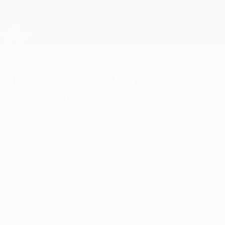
Skip
to
main
Лига чемпионов. Официальное
Скачать
content
Результаты live и Fantasy
Лига чемпионов УЕФА
Прозвища участников
плей-офф Лиги
чемпионов
среда, 7 февраля 2018 г.
Все знают "старую синьору" и "шпор", а
кто такие "Бебби" или "умывальники"?
UEFA.com рассказывает о прозвищах
участников плей-офф Лиги чемпионов
УЕФА.