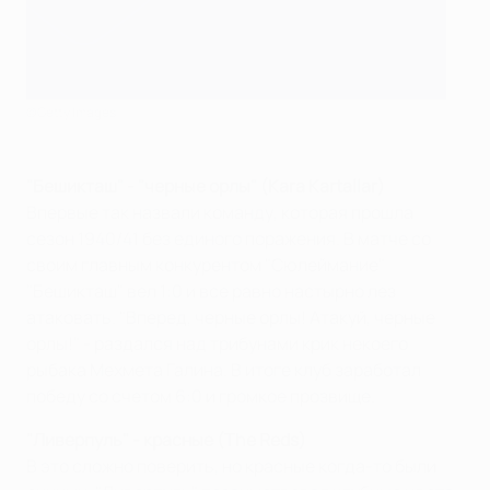
©Getty Images
"Бешикташ" - "черные орлы" (Kara Kartallar)
Впервые так назвали команду, которая прошла
сезон 1940/41 без единого поражения. В матче со
своим главным конкурентом "Сюлеймание"
"Бешикташ" вел 1:0 и все равно настырно лез
атаковать. "Вперед, черные орлы! Атакуй, черные
орлы!" - раздался над трибунами крик некоего
рыбака Мехмета Галина. В итоге клуб заработал
победу со счетом 6:0 и громкое прозвище.
"Ливерпуль" - красные (The Reds)
В это сложно поверить, но красные когда-то были