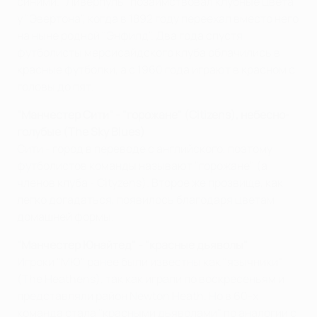
синими. "Ливерпуль" позаимствовал клубные цвета
у "Эвертона", когда в 1892 году переехал вместо него
на ныне родной "Энфилд". Два года спустя
футболисты мерсисайдского клуба облачились в
красные футболки, а с 1960 года играют в красном с
головы до пят.
"Манчестер Сити" - "горожане" (Citizens), небесно-
голубые (The Sky Blues)
Сити - город в переводе с английского, поэтому
футболистов команды называют "горожане" (а
членов клуба - Cityzens). Второе же прозвище, как
легко догадаться, появилось благодаря цветам
домашней формы.
"Манчестер Юнайтед" - "красные дьяволы"
Игроки "МЮ" ранее были известны как "язычники"
(The Heathens), так как играли по воскресеньям и
представляли район Newton Heath. Но в 60-х
команда стала "красными дьяволами" по аналогии с