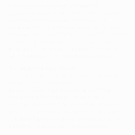
"Севилья" - "умывальники" (Palanganas)
Еще одно прозвище неизвестного происхождения.
Одни говорят, что оно возникло потому, что
домашний стадион клуба "Рамон Санчес-Писхуан"
по форме напоминает раковину. Другие утверждают,
что дело в традиционных цветах клуба, которые
напоминают о популярных в начале ХХ столетия
белых умывальниках с красными окантовками.
"Тоттенхэм" - "шпоры" (Spurs)
Свое имя "шпоры" получили в честь средневекового
рыцаря сэра Генри Перси, который за вспыльчивый
нрав был прозван Гарри Горячая шпора (Hotspur) и
впоследствии стал главным героем пьесы
Шекспира "Генрих V". На эмблеме клуба отображен
петух в ездовых шпорах, что является еще одной
отсылкой к Гарри Хотспуру, чьи бойцовские петухи
предположительно носили тот же аксессуар.