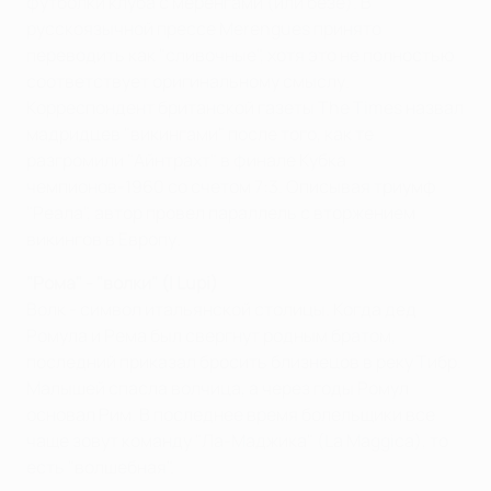
футболки клуба с меренгами (или безе). В
русскоязычной прессе Merengues принято
переводить как "сливочные", хотя это не полностью
соответствует оригинальному смыслу.
Корреспондент британской газеты The Times назвал
мадридцев "викингами" после того, как те
разгромили "Айнтрахт" в финале Кубка
чемпионов-1960 со счетом 7:3. Описывая триумф
"Реала", автор провел параллель с вторжением
викингов в Европу.
"Рома" - "волки" (I Lupi)
Волк - символ итальянской столицы. Когда дед
Ромула и Рема был свергнут родным братом,
последний приказал бросить близнецов в реку Тибр.
Малышей спасла волчица, а через годы Ромул
основал Рим. В последнее время болельщики все
чаще зовут команду "Ла-Маджика" (La Maggica), то
есть "волшебная".