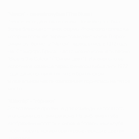
"Челси" - синие/голубые (The Blues)
"Челси" всегда играл в синем. Поначалу это был
более бледный оттенок формы Итонского колледжа,
который посещал первый президент клуба. В ярко-
синий футболисты "Челси" переоделись в 1912 году.
На "Стэмфорд Бридж" часто можно услышать песню
"Blue is the Colour" ("Синий цвет"). Изначально ее
исполнила команда перед финалом Кубка лиги 1972
года, да исполнила так, что в британском
музыкальном чарте композиция поднялась на пятое
место.
"Шахтер" - "горняки"
Естественное прозвище для команды из богатого
угольными шахтами региона. На эмблеме клуба
изображены молоток и кирка, а болельщики клуба
любят носить яркией оранжевые наряды в цветах
"Шахтера".