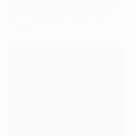
потребовалось выполнить одно условие - поменять
в своей форме черные футбольные трусы на
красные. Так у "Баварии" и появилось нынешнее
прозвище.