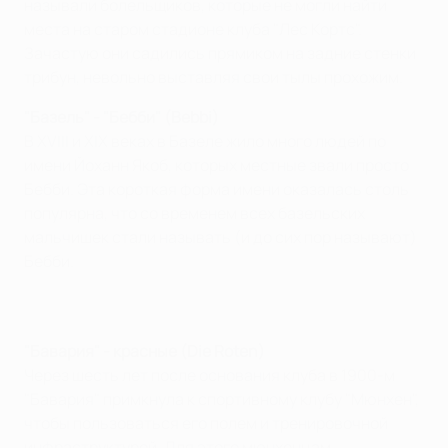
называли болельщиков, которые не могли найти
места на старом стадионе клуба "Лес Кортс".
Зачастую они садились прямиком на задние стенки
трибун, невольно выставляя свои тылы прохожим.
"Базель" - "Бебби" (Bebbi)
В XVIII и XIХ веках в Базеле жило много людей по
имени Йоханн Якоб, которых местные звали просто
Бебби. Эта короткая форма имени оказалась столь
популярна, что со временем всех базельских
мальчишек стали называть (и до сих пор называют)
Бебби.
"Бавария" - красные (Die Roten)
Через шесть лет после основания клуба в 1900-м
"Бавария" примкнула к спортивному клубу "Мюнхен",
чтобы пользоваться его полем и тренировочной
инфраструктурой. Для этого мюнхенцам