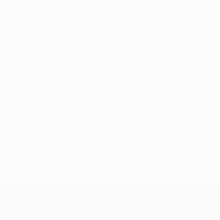
"Ювентус" - "старая синьора" (Vecchia Signora)
О происхождении этого прозвища принято спорить,
но большинство верит, что оно уходит корнями в 20-
е годы прошлого века, когда клуб был куплен семьей
Аньелли. Новые собственники якобы хотели, чтобы
клуб ассоциировался с чем-то утонченным, в итоге
остановив выбор на шике пожилой дворянки.
© 1998-2026 UEFA. All rights reserved.
Обновлено: четверг, 8 февраля 2018 г.
Лига чемпионов УЕФА