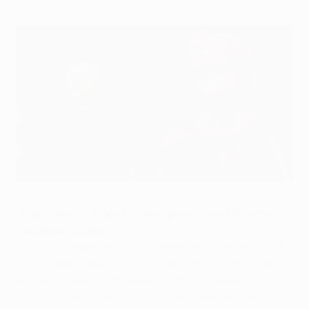
Жозе и Красный Фред
©Getty Images
"Барселона" - "Барса", сине-гранатовые (Blaugrana),
"задницы"(Culés)
"Барса" - самое распространенное прозвище клуба,
сине-гранатовые - самое понятное, а "кулес" - самое
интригующее. Его применяют по отношению к
завсегдатаям "Камп Ноу", хотя изначально так