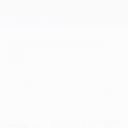
Skip
to
main
Лига чемпионов. Официальное
Скачать
content
Результаты live и Fantasy
Лига чемпионов УЕФА
ВИКТОРИНА: Где чей
пёс?
пятница, 16 февраля 2018 г.
Поздравляем с китайским Новым годом -
годом Собаки - и задаем избитый вопрос:
действительно ли собаки похожи на
своих хозяев?