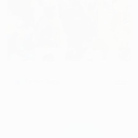
ВИКТОРИНА: Где чей пёс?
©UEFA.com