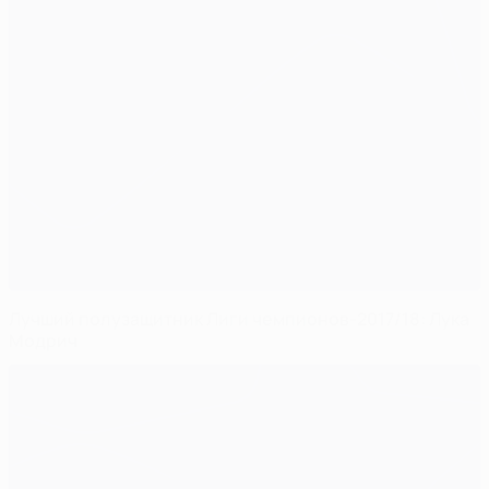
Лучший полузащитник Лиги чемпионов-2017/18: Лука
Модрич