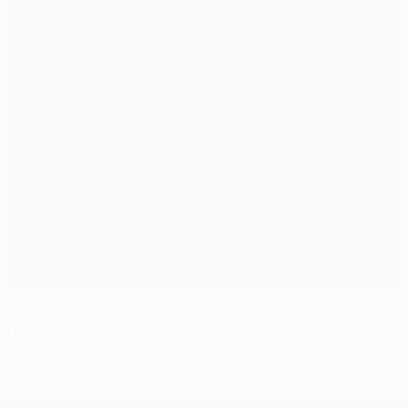
Хардер получила награду Лучшей футболистке
Европы в сезоне 2017/18