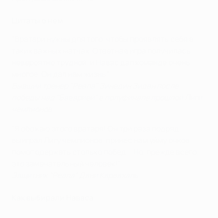
Цитаты о нем
"Вратари нужны для того, чтобы проявлять себя в
таких важных матчах. Ответная игра получилась
невероятно трудной, и Навас дал команде очень
многое. Он дал нам жизнь".
Бывший тренер "Реала" Зинедин Зидан после
победы над "Баварией" в полуфинале прошлой Лиги
чемпионов
"Я обожаю этого вратаря! Он три раза подряд
выиграл Лигу чемпионов, принес нам уйму очков,
помог одержать столько побед... Но, прежде всего,
это замечательный человек!"
Защитник "Реала" Дани Карвахаль
Как выбирали Наваса