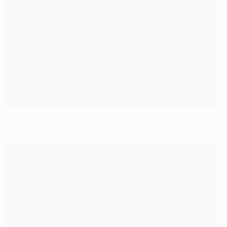
Лучший защитник Лиги чемпионов-2017/18: Серхио
Рамос