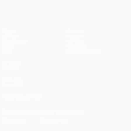
Лига чемпионов УЕФА
Матчи
Команды
UEFA.tv
Новости
Жеребьевки
История
Игры
О турнире
Стат.
Магазин (клубы)
ДРУГИЕ
САЙТЫ
UEFA.com
Фонд УЕФА
ПОДПИСЫВАЙСЯ
Скачать официальное приложение