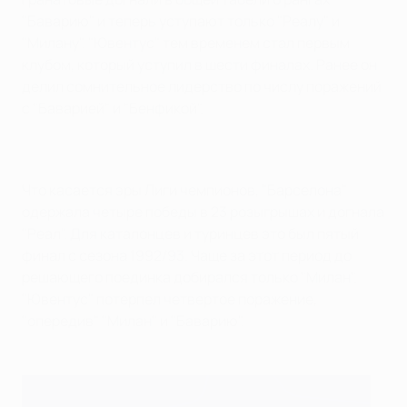
"Баварию" и теперь уступают только "Реалу" и
"Милану". "Ювентус" тем временем стал первым
клубом, который уступил в шести финалах. Ранее он
делил сомнительное лидерство по числу поражений
с "Баварией" и "Бенфикой".
Что касается эры Лиги чемпионов, "Барселона"
одержала четыре победы в 23 розыгрышах и догнала
"Реал". Для каталонцев и туринцев это был пятый
финал с сезона 1992/93. Чаще за этот период до
решающего поединка добирался только "Милан".
"Ювентус" потерпел четвертое поражение,
"опередив" "Милан" и "Баварию".