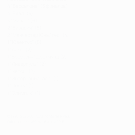
4 "Барселона" (5 финалов)
4 "Реал" (4)
3 "Милан" (6)
2 "Бавария" (5)
2 "Манчестер Юнайтед" (4)
1 "Ювентус" (5)
1 "Аякс" (2)
1 "Боруссия" Дортмунд (2)
1 "Ливерпуль" (2)
1 "Челси" (2)
1 "Интернационале" (1)
1 "Порту" (1)
1 "Олимпик" (1)
© 1998-2026 UEFA. All rights reserved.
Обновлено: суббота, 6 июня 2015 г.