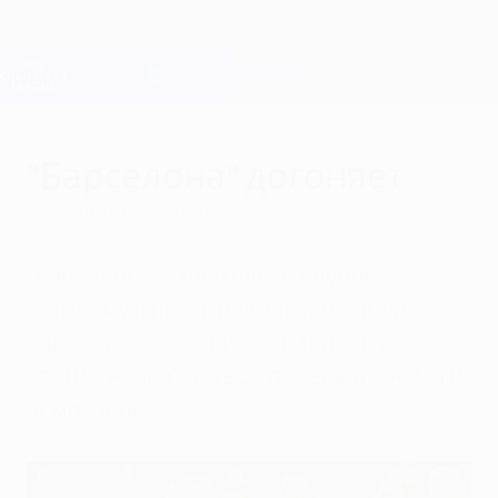
Skip
to
main
Лига чемпионов. Официальное
Скачать
content
Результаты live и Fantasy
Лига чемпионов УЕФА
"Барселона" догоняет
суббота, 6 июня 2015 г.
"Барселона" стала пятым клубом,
которому в пятый раз покорился Кубок
европейских чемпионов. Теперь у нее,
как и у "Реала", четыре победы в эру Лиги
чемпионов.