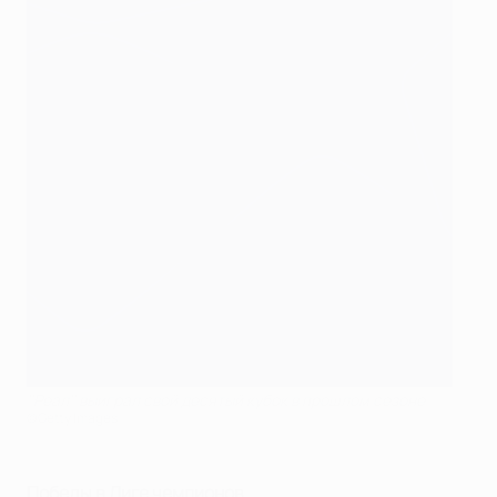
''Реал'' выиграл свой десятый кубок в прошлом сезоне
©Getty Images
Победы в Лиге чемпионов