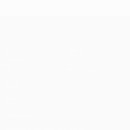
Лига чемпионов УЕФА
Матчи
Команды
UEFA.tv
Новости
Жеребьевки
История
Игры
О турнире
Стат.
Магазин (клубы)
ДРУГИЕ
САЙТЫ
UEFA.com
Фонд УЕФА
ПОДПИСЫВАЙСЯ
Скачать официальное приложение