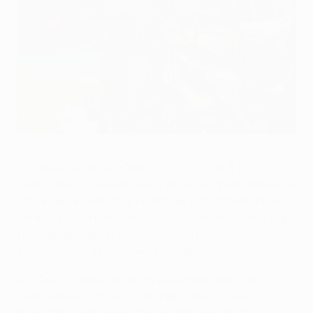
"Барселона" празднует победу в Берлине
©AFP/Getty Images
Одолев в Берлине "Ювентус" со счетом 3:1,
"Барселона" стала пятым клубом, который победил в
Кубке чемпионов пять или более раз. Параллельно
каталонцы догнали "Реал" по количеству побед в эру
Лиги чемпионов УЕФА. Испанские гранды
выигрывали турнир по четыре раза.
Это был восьмой финал Кубка чемпионов для
"Барселоны" и "Юве". Одержав победу, сине-
гранатовые догнали в общей табели о рангах