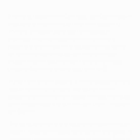
В матче со шведами на "Сан-Сиро" ван Бастен забил
в общей сложности четыре мяча, что позволило
"Милану" отпраздновать крупную победу в
стартовом туре группового этапа. Нет ничего
удивительного, что даже по прошествии более чем
20 лет голландец в подробностях помнит свой
акробатический удар, которым он замкнул навес
Стефано Эранио на старте сезона 1992/93.
"Когда ты в полном порядке, а мяч оказывается чуть
позади тебя, то у тебя есть два варианта: или
обработать его и откинуть назад, или пробить через
себя. В моем арсенале был и такой прием", - говорит
ван Бастен.
"Это была действительно удобная ситуация, чтобы
пробить через себя. Когда получается такой удар, то
приятно и тебе самому, и всем окружающим. Тогда у