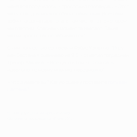
меня все получилось, - продолжил голландец. - Этот
матч стал для меня особенно памятным. Все-таки
забил тогда четыре гола, в том числе тот, о котором
мы говорим. Красивых моментов хватало. Такие
матчи просто так не забываются".
С ним полностью согласен и Фабио Капелло. "Игру
ван Бастена я оцениваю на 9,5, - отметил тогдашний
тренер "Милана". - Все дело в том, что сыграть
идеально, по моему мнению, невозможно".
А что думаете вы? Какую оценку поставите
голу ван
Бастена
?
© 1998-2026 UEFA. All rights reserved.
Обновлено: воскресенье, 31 мая 2015 г.