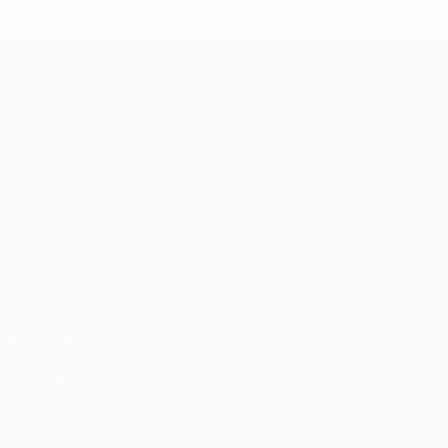
Лига чемпионов УЕФА
Матчи
Команды
UEFA.tv
Новости
Жеребьевки
История
Игры
О турнире
Стат.
Магазин (клубы)
ДРУГИЕ
САЙТЫ
UEFA.com
Фонд УЕФА
ПОДПИСЫВАЙСЯ
Скачать официальное приложение