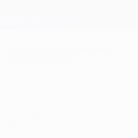
Skip
to
main
Лига чемпионов. Официальное
Скачать
content
Результаты live и Fantasy
Лига чемпионов УЕФА
Как ван Бастен через
себя забивал
четверг, 3 июля 2014 г.
В голосовании за лучшие голы в истории
УЕФА Марко ван Бастен представлен
дважды. Сегодня мы вспоминаем его
блестящий удар через себя на "Сан-
Сиро" в 1992-м.