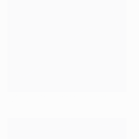
Ноябрь 2015: Дебютный матч в Лиге чемпионов с
©AFP/Getty Images