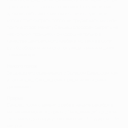
прессинге со стороны соперника. Полузащитник
здорово работает с мячом и отлично чувствует,
когда стоит сыграть попроще, придержать мяч или
пойти в отбор. Ренату Саншеш способен сыграть на
нескольких позициях - он хорош не только в
качестве центрального хавбека, но также в роли
сугубо оборонительного полузащитника или даже
плеймейкера.
На кого похож
За дреды его сравнивают с Эдгаром Давидсом. Как
и голландец, Саншеш смел, решителен и очень
динамичен.
Прорыв
Саншеш громко заявил о себе в начале декабря в
матче чемпионата страны с "Академикой", когда за
пять минут до конца установил счет 3:0 ударом с 35
метров.