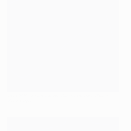
Март 2015: Четвертьфинал Юношеской лиги УЕФА с
©Getty Images