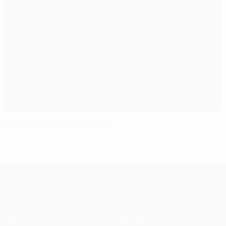
Юношеская лига в цифрах
Лига чемпионов УЕФА
Матчи
Команды