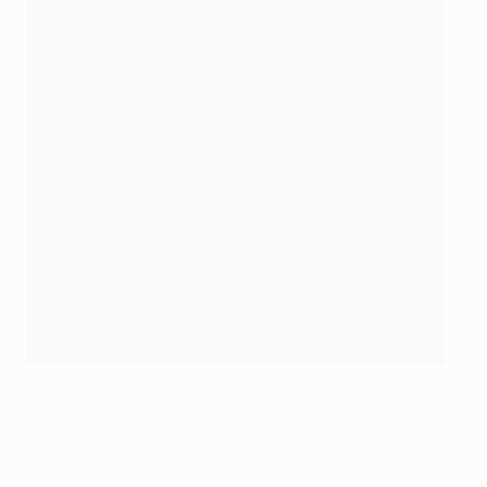
Май 2014 года: матч с Шотландией на ЧЕ среди юношей
до 17 лет на Мальте
©Sportsfile