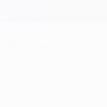
Skip
to
main
Лига чемпионов. Официальное
Скачать
content
Результаты live и Fantasy
Лига чемпионов УЕФА
Вундеркинд недели:
Ренату Саншеш
суббота, 19 декабря 2015 г.
| Жозе Нуну Пиментел
После успешных выступлений в
Юношеской лиге УЕФА Ренату Саншеш
все чаще играет за основной состав
"Бенфики". UEFA.com представляет
новую восходящую звезду.