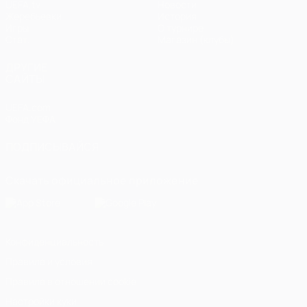
UEFA.tv
Новости
Жеребьевки
История
Игры
О турнире
Стат.
Магазин (клубы)
ДРУГИЕ
САЙТЫ
UEFA.com
Фонд УЕФА
ПОДПИСЫВАЙСЯ
Скачать официальное приложение
Конфиденциальность
Правила и условия
Правила в отношении cookie
Настройки куки