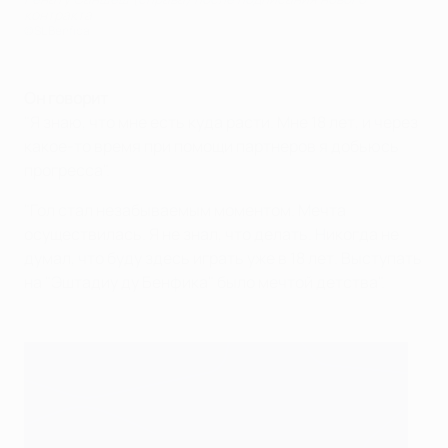
контракта
©SL Benfica
Он говорит
"Я знаю, что мне есть куда расти. Мне 18 лет, и через
какое-то время при помощи партнеров я добьюсь
прогресса".
"Гол стал незабываемым моментом. Мечта
осуществилась. Я не знал, что делать. Никогда не
думал, что буду здесь играть уже в 18 лет. Выступать
на "Эштадиу ду Бенфика" было мечтой детства".