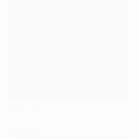
Ренату Санчес после гола
©AFP/Getty Images
Игровой стиль
Ренату Саншеш силен физически и не теряется при