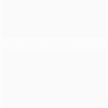
"Бенфика" - "Зенит": цитаты и факты