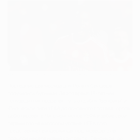
Ренату Саншеш празднует свой первый гол за "Бенфику"
©AFP/Getty Images
Последние два месяца для Ренату Саншеша
получились бурными. За это время 18-летний
полузащитник проделал путь от дубля "Бенфики" и
Юношеской лиги УЕФА до основного состава "орлов",
дебютировал в Лиге чемпионов УЕФА и забив свой
первый гол на взрослом уровне. UEFA.com
представляет вундеркинда, подписавшего на
прошлой неделе новый контракт с "Бенфикой" до