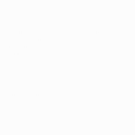
2021 года.
Имя:
Ренату Саншеш
Клуб:
"Бенфика"
Дебют:
30 октября 2015 года - против "Тонделы"
Позиция:
центральный полузащитник
Гражданство:
Португалия
Дата рождения:
18 августа 1997 года
Рабочая нога:
правая
Рост:
176 см
О нем говорят
"Ренату был великолепен. Первый матч в "основе" на
домашней арене - мечта любого молодого игрока.
Дебют получился на ура. Конечно, эту игру он не
забудет".
Главный тренер "Бенфики" Руй Витория после