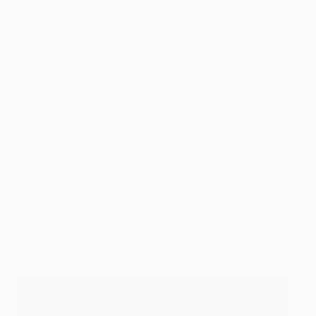
первого выхода Ренату Саншеша в "основе" и гола в
домашнем матче против "Академики" 4 декабря
"Для игрока этого амплуа у него сильный удар и
отличное видение поля. Всегда приятно видеть
хороших молодых футболистов".
Диего Симеоне перед матчем "Атлетико" против
"Бенфики" в шестом туре Лиги чемпионов УЕФА
Карьерный путь
Ренату Саншеш родился в Лиссабоне и в 2006 году
девятилетним мальчишкой оказался в академии
"Бенфики". Пройдя через сито юношеских команд, в
октябре 2014 года он дебютировал за дубль в матче
второго дивизиона.