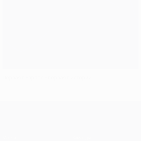
Первая в Европе - первая в истории
Лига чемпионов УЕФА
Матчи
Команды