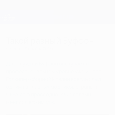
Skip
to
main
Лига чемпионов. Официальное
Скачать
content
Результаты live и Fantasy
Лига чемпионов УЕФА
Такой разный Буффон
четверг, 19 ноября 2015 г.
Джанлуиджи Буффон выступает на
профессиональном уровне уже 20 лет.
Голкипер сборной Италии всегда слыл
одним из главных модников страны, и
UEFA.com проследил, как с годами
менялся его имидж.