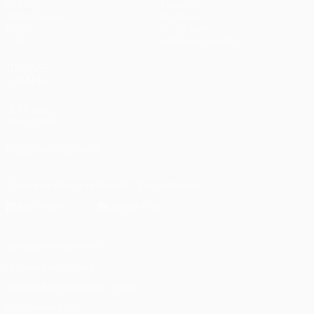
UEFA.tv
Новости
Жеребьевки
История
Игры
О турнире
Стат.
Магазин (клубы)
ДРУГИЕ
САЙТЫ
UEFA.com
Фонд УЕФА
ПОДПИСЫВАЙСЯ
Скачать официальное приложение
Конфиденциальность
Правила и условия
Правила в отношении cookie
Настройки куки