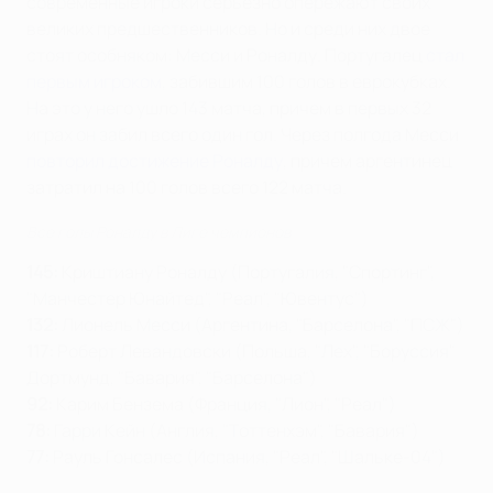
современные игроки серьезно опережают своих
великих предшественников. Но и среди них двое
стоят особняком: Месси и Роналду. Португалец
стал
первым игроком
, забившим 100 голов в еврокубках.
На это у него ушло 143 матча, причем в первых 32
играх он забил всего один гол. Через полгода Месси
повторил достижение Роналду
, причем аргентинец
затратил на 100 голов всего 122 матча.
Все голы Роналду в Лиге чемпионов
145:
Криштиану Роналду (Португалия, "Спортинг",
"Манчестер Юнайтед", "Реал", "Ювентус")
132:
Лионель Месси (Аргентина, "Барселона", "ПСЖ")
117:
Роберт Левандовски (Польша, "Лех", "Боруссия"
Дортмунд, "Бавария", "Барселона")
92:
Карим Бензема (Франция, "Лион", "Реал")
78:
Гарри Кейн (Англия, "Тоттенхэм", "Бавария")
77:
Рауль Гонсалес (Испания, "Реал", "Шальке-04")