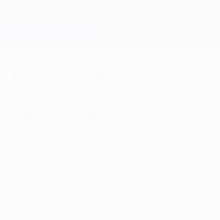
Skip
to
main
Лига чемпионов. Официальное
Скачать
content
Результаты live и Fantasy
Лига чемпионов УЕФА
Роналду и Месси -
лучшие бомбардиры
еврокубков, Кейн
обошел Рауля
вторник, 28 апреля 2026 г.
У Криштиану Роналду, Лионеля Месси и
Роберта Левандовски больше сотни
голов в еврокубках. Кто еще забил 50 и
больше?