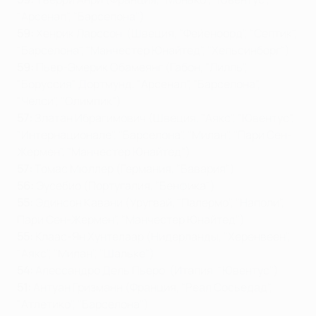
"Арсенал", "Барселона")
59:
Хенрик Ларссон (Швеция, "Фейеноорд", "Селтик",
"Барселона", "Манчестер Юнайтед", "Хельсинборг")
59:
Пьер-Эмерик Обамеянг (Габон, "Лилль",
"Боруссия" Дортмунд, "Арсенал", "Барселона",
"Челси", "Олимпик")
57:
Златан Ибрагимович (Швеция, "Аякс", "Ювентус",
"Интернационале", "Барселона", "Милан", "Пари Сен-
Жермен", "Манчестер Юнайтед")
57:
Томас Мюллер (Германия, "Бавария")
56:
Эусебио (Португалия, "Бенфика")
55:
Эдинсон Кавани (Уругвай, "Палермо", "Наполи",
Пари Сен-Жермен", "Манчестер Юнайтед")
55:
Клаас-Ян Хунтелаар (Нидерланды, "Херенвеен",
"Аякс", "Милан", "Шальке")
54:
Алессандро Дель Пьеро (Италия, "Ювентус")
51:
Антуан Гризманн (Франция, "Реал Сосьедад",
"Атлетико", "Барселона")