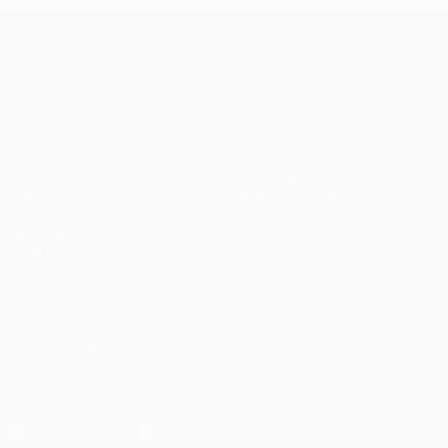
Лига чемпионов УЕФА
Матчи
Команды
UEFA.tv
Новости
Жеребьевки
История
Игры
О турнире
Стат.
Магазин (клубы)
ДРУГИЕ
САЙТЫ
UEFA.com
Фонд УЕФА
ПОДПИСЫВАЙСЯ
Скачать официальное приложение