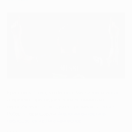
Лионель Месси забил 132 гола в еврокубках
AFP via Getty Images
Криштиану Роналду и Лионель Месси значительно
опережают преследователей, а помимо них
еврокубковую сотню удалось разменять только
Роберту Левандовски.
Аналогичная картина
наблюдается и в Лиге чемпионов
.