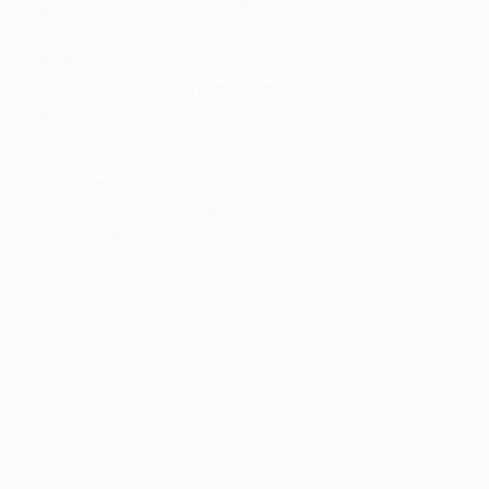
50:
Дидье Дрогба (Кот-д'Ивуар, "Олимпик", "Челси",
"Галатасарай")
50:
Эран Захави (Израиль, "Хапоэль" Тель-Авив,
"Палермо", "Маккаби" Тель-Авив, ПСВ)
50:
Альфредо ди Стефано (Аргентина/Испания,
"Реал")
*
Клубные турниры УЕФА - это
Кубок чемпионов/Лига
чемпионов УЕФА
,
Кубок УЕФА/Лига Европы УЕФА
,
Лига конференций УЕФА
, Кубок кубков,
Межконтинентальный кубок,
Суперкубок УЕФА
и
Кубок Интертото
© 1998-2026 UEFA. All rights reserved.
Обновлено: вторник, 5 мая 2026 г.