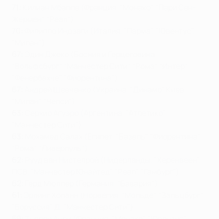
71:
Килиан Мбаппе (Франция, "Монако", "Пари Сен-
Жермен", "Реал")
70:
Филиппо Индзаги (Италия, "Парма", "Ювентус",
"Милан")
67:
Эдин Джеко (Босния и Герцеговина,
"Вольфсбург", "Манчестер Сити", "Рома", "Интер",
"Фенербахче", "Фиорентина")
67:
Андрей Шевченко (Украина, "Динамо" Киев,
"Милан", "Челси")
63:
Серхио Агуэро (Аргентина, "Атлетико",
"Манчестер Сити")
63:
Мохамед Салах (Египет, "Базель", "Фиорентина",
"Рома", "Ливерпуль")
62:
Рууд ван Нистелрой (Нидерланды, "Херенвеен",
ПСВ, "Манчестер Юнайтед", "Реал", "Гамбург")
62:
Герд Мюллер (Германия, "Бавария")
61:
Эрлинг Холанн (Норвегия, "Мольде", "Зальцбург",
"Боруссия" Д, "Манчестер Сити")
59:
Тьерри Анри (Франция, "Монако", "Ювентус",