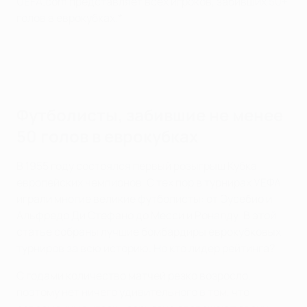
UEFA.com представляет всех игроков, забивших 50+
голов в еврокубках.*
Футболисты, забившие не менее
50 голов в еврокубках
В 1955 году состоялся первый розыгрыш Кубка
европейских чемпионов. С тех пор в турнирах УЕФА
играли многие великие футболисты: от Эусебио и
Альфредо Ди Стефано до Месси и Роналду. В этой
статье собраны лучшие бомбардиры еврокубковых
турниров за всю историю. Но кто лидер рейтинга?
С годами количество матчей резко возросло,
поэтому нет ничего удивительного в том, что