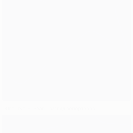
"Ювентус" - "Реал": взгляд репортеров