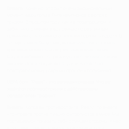
Видаль:
Конечно, это был очень эмоциональный
момент, ведь голы в Лиге чемпионов даются с
трудом. В прошлом году, как и в позапрошлом, я
забил много мячей, а вот сейчас по различным
причинам стало намного тяжелее поразить ворота. В
тот миг у меня были смешанные чувства, сошлись
красивые моменты и неприятные впечатления.
Когда я забиваю, то праздную, не стесняясь своих
эмоций. Все это я делаю от души. К счастью,
благодаря моему удару мы прошли в полуфинал.
UEFA.com: "Реал" - это великая команда. Что вы
ждете от противостояния с действующим
обладателем трофея?
Видаль:
Когда вы противостоите "Реалу", то знаете,
что играете против лучших футболистов в мире. Мы
постараемся показать себя с лучшей стороны. У нас
в составе тоже есть высококлассные игроки.