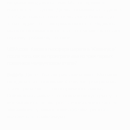
величайшее удовольствие. Мы постараемся
выиграть этот турнир. Да, мы понимаем, что сделать
это будет очень сложно, но мы уже добрались до
этой стадии, что тоже крайне непросто. Надеюсь,
мы не остановимся вплоть до того момента, когда я
подниму трофей над головой.
UEFA.com: Какая атмосфера царила в "Ювентусе"
после того, как вы проиграли два из трех первых
поединков на групповом этапе?
Видаль:
Да, это был неприятный момент. Мы никак
не ждали этих поражений. К тому же проиграли мы
эти встречи так, что не понравилось никому.
Сначала мы думали, что попали в легкую группу, но
все оказалось не так просто, и в конце концов для
завоевания путевки в плей-офф нам пришлось
выложиться по максимуму.