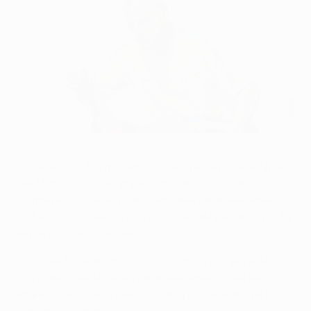
Артуро Видаль готов проявить себя в Мадриде
©AFP/Getty Images
Еще юношей Артуро Видаль смотрел в родном Чили,
как Марсело Салас играет против "Реала" и
штурмует с "Ювентусом" вершины Лиги чемпионов
УЕФА. Прошло много лет, и вот он сам решает судьбу
еврокубковых поединков.
Сегодня Видалю предстоит сыграть в ответном
полуфинальном матче Лиги чемпионов, чем не
может похвастать даже Салас, участвовавший в
турнире с "Лацио" и "Ювентусом", но не