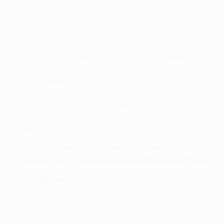
забиравшийся дальше 1/4 финала.
Более того, в четверку лучших в Европе туринцев
вывел именно Видаль, который забил с пенальти
единственный мяч в двухматчевой схватке с
"Монако". UEFA.com побеседовал с полузащитником
о чувствах после гола в четвертьфинале и
ожиданиях от гостевой встречи с действующими
обладателями трофея.
UEFA.com: Отличаются ли ваши ощущения на этой
стадии от того, что вы ранее переживали в футболе?
Артуро Видаль:
Да, безусловно. Все как во сне, ведь
я мечтал сыграть в полуфинале Лиги чемпионов.
Еще ребенком я смотрел матчи турнира, а сейчас
нахожусь в самой гуще событий и получаю от этого