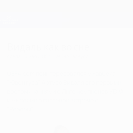
Skip
to
main
Лига чемпионов. Официальное
Скачать
content
Результаты live и Fantasy
Лига чемпионов УЕФА
Видаль как во сне
среда, 13 мая 2015 г.
| Фабио Балаудо
UEFA.com поинтересовался у хавбека
"Ювентуса" Артуро Видаля его первыми
воспоминаниями о Лиге чемпионов УЕФА
и мыслями о гостевой встрече с
"Реалом".