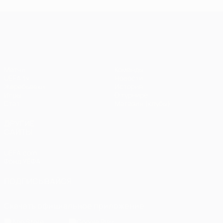
Лига чемпионов УЕФА
Матчи
Команды
UEFA.tv
Новости
Жеребьевки
История
Игры
О турнире
Стат.
Магазин (клубы)
ДРУГИЕ
САЙТЫ
UEFA.com
Фонд УЕФА
ПОДПИСЫВАЙСЯ
Скачать официальное приложение