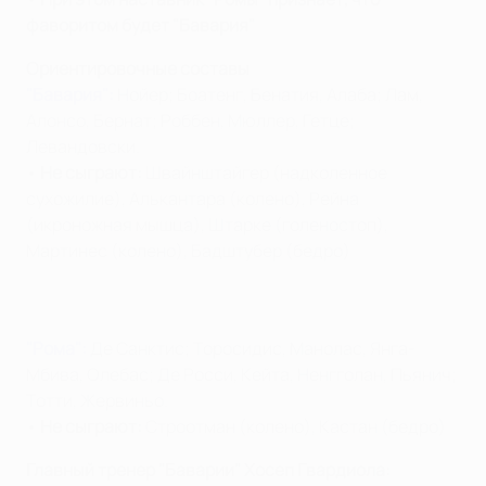
фаворитом будет "Бавария"
Ориентировочные составы
"Бавария":
Нойер; Боатенг, Бенатия, Алаба; Лам,
Алонсо, Бернат; Роббен, Мюллер, Гетце;
Левандовски.
•
Не сыграют:
Швайнштайгер (надколенное
сухожилие), Алькантара (колено), Рейна
(икроножная мышца), Штарке (голеностоп),
Мартинес (колено), Бадштубер (бедро)
"Рома":
Де Санктис; Торосидис, Манолас, Янга-
Мбива, Олебас; Де Росси, Кейта, Ненгголан, Пьянич;
Тотти, Жервиньо.
•
Не сыграют:
Строотман (колено), Кастан (бедро)
Главный тренер "Баварии" Хосеп Гвардиола: