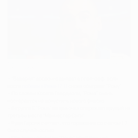
Наставник "Баварии" Хосеп Гвардиола не ждет еще одной
легкой победы
©Getty Images
•
"Бавария"
досрочно выйдет в плей-офф
, если
после
победы в Риме (7:1)
снова обыграет "Рому"
•
По словам Хосепа Гвардиолы, "Рома" очень
постарается не допустить нового фиаско
•
В группе Е "Рома" на два очка опережает идущий на
третьем месте "Манчестер Сити"
•
Руди Гарсия считает, что поражение со счетом 1:7
было случайностью
•
При этом наставник "Ромы" признает, что