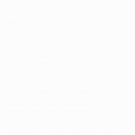
мы хотим это сделать. Это дало бы нам
дополнительное преимущество в следующих матчах
как национального первенства, так и Лиги
чемпионов.
Это мой шестой сезон в Лиге чемпионов, и могу вам
сказать, что очень непросто выигрывать все
поединки. Обычно вы периодически теряете очки. У
"Ромы" в составе много великолепных футболистов.
Хотя в последнее время клуб не играл в Лиге
чемпионов. У римлян есть игроки, которые могут
показать класс в этом турнире. Вы только
посмотрите на [Франческо] Тотти, [Даниэле] Де
Росси, [Миралема] Пьянича и Жервиньо.
Главный тренер "Ромы" Руди Гарсия:
Завтра у нас немного шансов на положительный
результат. Но результат - это не все. Игра тоже
важна. То, что произошло в Риме, было
случайностью. Мы совсем неплохо выступаем в