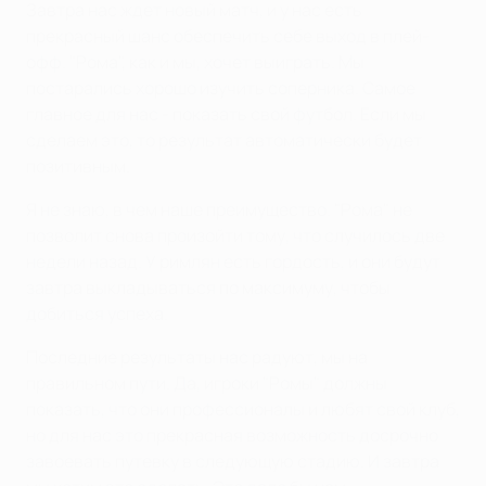
Завтра нас ждет новый матч, и у нас есть
прекрасный шанс обеспечить себе выход в плей-
офф. "Рома", как и мы, хочет выиграть. Мы
постарались хорошо изучить соперника. Самое
главное для нас - показать свой футбол. Если мы
сделаем это, то результат автоматически будет
позитивным.
Я не знаю, в чем наше преимущество. "Рома" не
позволит снова произойти тому, что случилось две
недели назад. У римлян есть гордость, и они будут
завтра выкладываться по максимуму, чтобы
добиться успеха.
Последние результаты нас радуют, мы на
правильном пути. Да, игроки "Ромы" должны
показать, что они профессионалы и любят свой клуб,
но для нас это прекрасная возможность досрочно
завоевать путевку в следующую стадию. И завтра