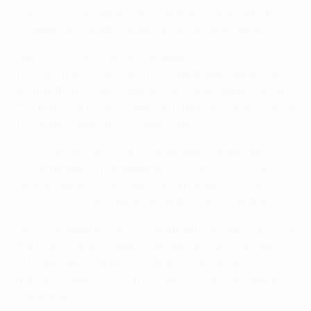
серии А. Нам нужно вспомнить, как мы играли на
старте сезона, и показать этот уровень снова.
В последние недели "Рома" старается
демонстрировать свою лучшую игру. Я это вижу. У
нас по-прежнему есть травмированные игроки, но в
ближайшие дни я ничего поделать с этим не смогу. Я
должен работать с теми, кто есть.
Еще никто не побеждал "Баварию" в этой Лиге
чемпионов. Никто не играл с ней даже вничью. Но,
как я уже говорил, результат - это не все. Хочу,
чтобы моя команда показала агрессивную игру.
Думаю, мы должны продолжать в том же духе. Мы не
будем менять своего подхода, но, разумеется, в
матчах с такими сильными командами, как
"Бавария", нужно подстраиваться под стиль игры
соперника.