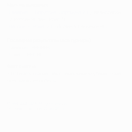
Матч на выходных
"Бавария" - "Боруссия" Дортмунд 2:1
(Левандовски
72, Роббен 85 пен.; Ройс 31)
"Наполи" - "Рома" 2:0
(Игуаин 3, Кальехон 85)
Последние результаты (все турниры)
"Бавария": ВВНВВВ
"Рома": ПВНПВП
Факт о матче
• В 11 выездных матчах с немецкими клубами "Рома"
одержала две победы.
© 1998-2026 UEFA. All rights reserved.
Обновлено: пятница, 29 мая 2015 г.