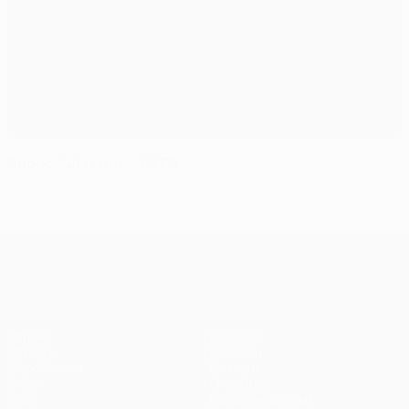
Анонс: "Шахтер" - БАТЭ
Лига чемпионов УЕФА
Матчи
Команды
UEFA.tv
Новости
Жеребьевки
История
Игры
О турнире
Стат.
Магазин (клубы)