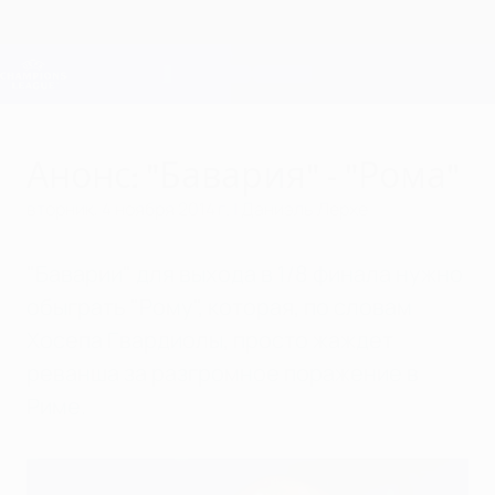
Skip
to
main
Лига чемпионов. Официальное
Скачать
content
Результаты live и Fantasy
Лига чемпионов УЕФА
Анонс: "Бавария" - "Рома"
вторник, 4 ноября 2014 г.
| Даниэль Лерхе
"Баварии" для выхода в 1/8 финала нужно
обыграть "Рому", которая, по словам
Хосепа Гвардиолы, просто жаждет
реванша за разгромное поражение в
Риме.