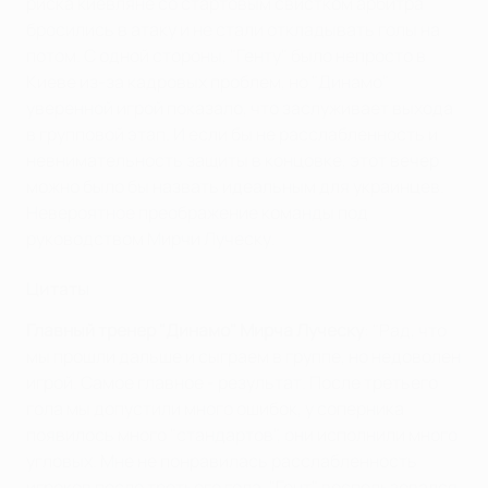
риска киевляне со стартовым свистком арбитра
бросились в атаку и не стали откладывать голы на
потом. С одной стороны, "Генту" было непросто в
Киеве из-за кадровых проблем, но "Динамо"
уверенной игрой показало, что заслуживает выхода
в групповой этап. И если бы не расслабленность и
невнимательность защиты в концовке, этот вечер
можно было бы назвать идеальным для украинцев.
Невероятное преображение команды под
руководством Мирчи Луческу.
Цитаты
Главный тренер "Динамо" Мирча Луческу
: "Рад, что
мы прошли дальше и сыграем в группе, но недоволен
игрой. Самое главное - результат. После третьего
гола мы допустили много ошибок, у соперника
появилось много "стандартов", они исполнили много
угловых. Мне не понравилась расслабленность
игроков после третьего гола. "Гент" воспользовался