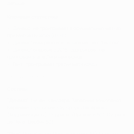
дальше".
Ключевая статистика
• "Динамо" не проигрывает в официальных матчах
при Мирче Луческу (В7 Н1).
• "Динамо" выиграло все четыре матча с "Гентом".
• "Динамо" впервые с 2016 года сыграет на
групповом этапе Лиги чемпионов.
• "Гент" проигрывает третий матч кряду.
Гент - Динамо Киев 1:2
Составы
"Динамо"
: Бущан; Кендзера, Забарный, Миколенко,
Караваев; Буяльский, Сидорчук, Шапаренко
(Андриевский 77); Родригес (Цыганков 60), Супряга,
де Пена (Вербич 60)
"Гент"
: Руф; Кастро-Монтес (Ботака 65), Пластун,