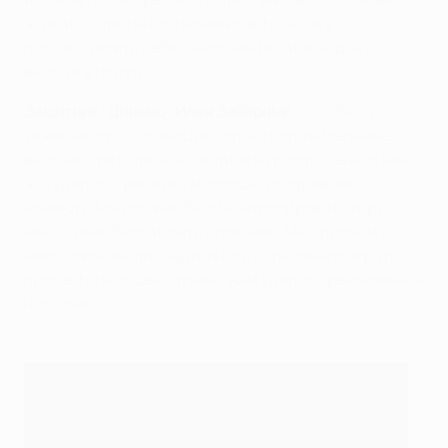
этим и создал много моментов. Но я хочу
поблагодарить ребят, ведь мы решили задачу
выхода в группу".
Защитник "Динамо" Илья Забарный
: "Это была
тяжелая игра. Но эмоции только положительные,
ведь мы три года не выходили в группу. Сейчас нам
это удалось: ребята - молодцы, поздравляю
команду. Мы должны были контролировать игру и
мяч. Нужно было играть спокойно. Мы слишком
много рисковали сзади, иногда следовало играть
проще. Но в общем, думаю, нам удалось реализовать
наш план".