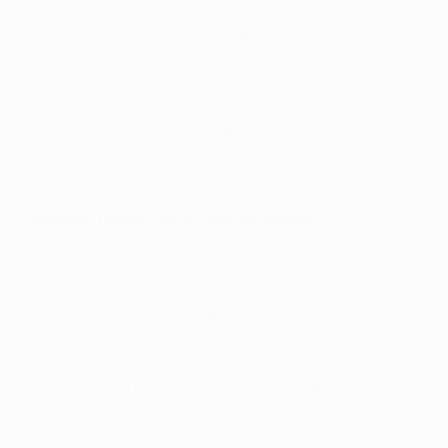
эмоции. Для большинства наших футболистов это
будет первая Лига чемпионов. Эмоции
положительные. Честно скажу, я счастлив. Мы
забили третий мяч, и это нас успокоило. Кроме того,
накопилась усталость. Думаю, что тренер укажет на
наши ошибки и мы их исправим. Надеюсь, что в
дальнейшем такого не будет. Хотелось бы сыграть
получше, но игра забудется, а результат останется".
Главный тренер "Гента" Вим де Деккер
: "Нам тяжело
и досадно. Мы надеялись на большее, хотели
достичь успеха, но нам это не удалось. Ключевая
разница в том, что "Динамо" реализовало свои
моменты, а мы - нет. Первые минуты были за
соперником. Потом мы улучшили свою игру, но не
реализовали свои моменты. Кроме того, у "Динамо"
больше опыта в матчах подобного уровня, в
евротурнирах, а у нас - меньше. Киевлянам удалось
забить почти из ничего. Тяжело, но нужно двигаться