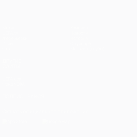
Матчи
Команды
UEFA.tv
Новости
Жеребьевки
История
Игры
О турнире
Стат.
Магазин (клубы)
ДРУГИЕ
САЙТЫ
UEFA.com
Фонд УЕФА
ПОДПИСЫВАЙСЯ
Скачать официальное приложение