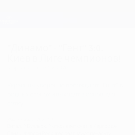
Skip
to
main
Лига чемпионов. Официальное
Скачать
content
Результаты live и Fantasy
Лига чемпионов УЕФА
"Динамо" - "Гент" 3:0.
Киев в Лиге чемпионов!
вторник, 29 сентября 2020 г.
Украинцы уверенно побеждают "Гент" в
родных стенах и выходят в основную
сетку.
Динамо Киев - Гент 3:0
Виталий Буяльский открывает счет, а Карлос де
Пена и Жерсон Родригес реализуют пенальти.