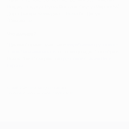
Нгадеу-Нгаджуи, Нуриу Фортуна; Овусу (Маррех 54),
Дорш, Букари, Кляйндинст, Ньянгбо; Депуатр
(Самуаз 74)
Что дальше?
"Динамо" примет участие в
жеребьевке группового
этапа Лиги чемпионов
, которая пройдет 1 октября в
Ньоне. "Гент" сыграет на
групповой стадии Лиги
Европы
.
© 1998-2026 UEFA. All rights reserved.
Обновлено: вторник, 29 сентября 2020 г.
Лига чемпионов УЕФА