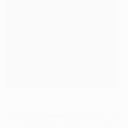
"Динамо" реализовало в Киеве два пенальти
Getty Images
Любомир Кузьмяк, корреспондент по "Динамо":
Без
лишних нервов, опасной недооценки и ненужного