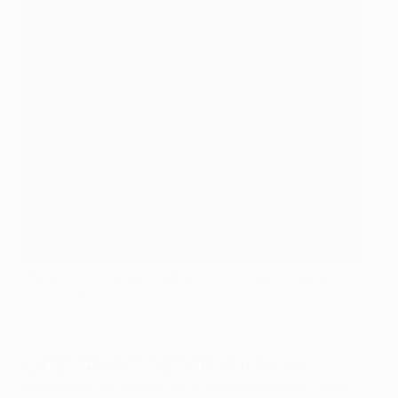
Мирча Луческу вернул "Динамо" в основную стадию Лиги
чемпионов
Getty Images
Вратарь "Динамо" Георгий Бущан
: "Мы все
счастливы, но второй тайм немного смазал наши