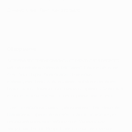
Динамо Киев - Гент. Как это было
Обзор матча
Хозяева абстрагировались от результата первого
матча и начали очень агрессивно. Как и в Бельгии,
счет был открыт благодаря отличному
взаимодействию Владислава Супряги и Виталия
Буяльского. Первый прострелил с правого фланга, а
второй пяткой эффектно переправил мяч в цель.
Спустя несколько минут дальний выстрел Николая
Шапаренко приняла на себя штанга, но все же до
перерыва киевляне забили еще. Украинский
защитник "Гента" Игорь Пластун сыграл рукой в