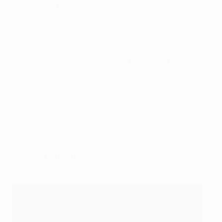
штрафной, а Карлос де Пена без проблем
реализовал пенальти.
В начале второго тайма "Динамо" заработало еще
один 11-метровый - Нуриу Фортуна нарушил правила
против Супряги. Удар Жерсона Родригеса с "точки"
был безупречным - 3:0. После этого динамовцы
расслабились и позволили "Генту" лишнее -
бельгийцы организовали настоящий штурм ворот
соперника. Но самоотверженные действия Георгия
Бущана на последнем рубеже уберегли хозяев от
пропущенных мячей.
Мнение репортера