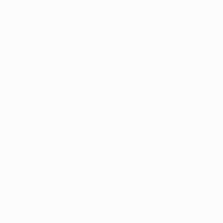
еврокубках. Для многих все это в новинку, ведь
среди наших соперников такие гранды, как
"Барселона" и "Ювентус".
Стоит уважать и "Ференцварош". Все говорят о
"Барсе" и "Юве", но венгерский клуб тоже силен. В
этой стране много инвестируют в спорт, особенно в
футбол. Президент [Венгрии] сам играет в футбол. Я
вижу, что сборная показывает хорошие результаты,
а "Ференцварош" покупает качественных
легионеров.
Ференцварош - Динамо Киев 2:2
У вас очень молодая команда. Ребята не
перегорят?
Я ожидаю, что они будут выходить на поле с верой в
свои способности и играть без страха, не думая о
том, что им противостоят великие футболисты. Они