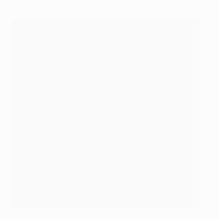
Мирча Луческу и Хосеп Гвардиола