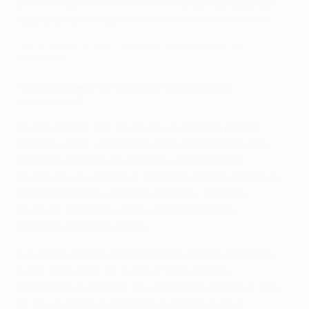
Все эти игры остаются с вами. Когда завершаешь
карьеру, величайшие моменты остаются с тобой.
Топ-10 побед Луческу за первые 100 матчей в Лиге
чемпионов
Чего вы ждете от "Динамо" в этой Лиге
чемпионов?
Не забывайте, что "Динамо" не играло в группе
несколько лет. За это время клуб потерял много
квалифицированных игроков, футболистов
национальных сборных. Их места заняли молодые
ребята. Поэтому моя главная цель - создать
команду, наладить игру и уже после этого
добиваться результатов.
В футболе невозможно получить результат сразу,
чудес не бывает. В "Динамо" есть группа
талантливых игроков, но не слишком опытных. Они
не так уж много выступали за сборные или в