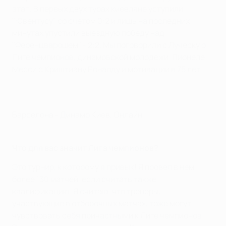
этап. В первых двух турах киевляне уступили
"Ювентусу" со счетом 0:2 и лишь на последних
минутах упустили выездную победу над
"Ференцварошем" - 2:2. Мы поговорили с Луческу о
Лиге чемпионов, динамовской молодежи, Лионеле
Месси с Криштиану Роналду и мотивации в 75 лет.
Барселона - Динамо Киев. Онлайн
Что для вас значит Лига чемпионов?
Это турнир, к которому я привык! Я провел в нем
более 130 матчей, если считать также
квалификацию. Я считаю, что тренеры,
участвующие в отборочных матчах, тоже могут
чувствовать себя причастными к Лиге чемпионов.