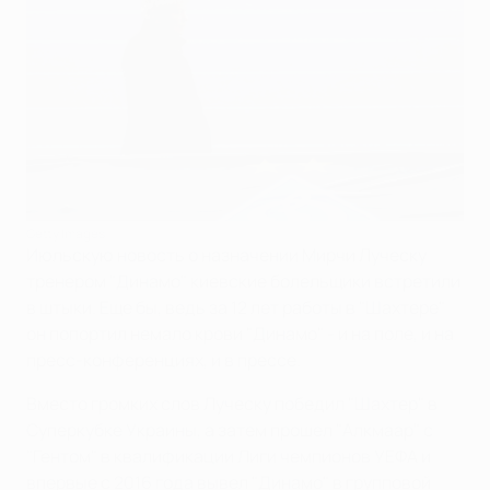
Getty Images
Июльскую новость о назначении Мирчи Луческу
тренером "Динамо" киевские болельщики встретили
в штыки. Еще бы, ведь за 12 лет работы в "Шахтере"
он попортил немало крови "Динамо" - и на поле, и на
пресс-конференциях, и в прессе.
Вместо громких слов Луческу победил "Шахтер" в
Суперкубке Украины, а затем прошел "Алкмаар" с
"Гентом" в квалификации Лиги чемпионов УЕФА и
впервые с 2016 года вывел "Динамо" в групповой