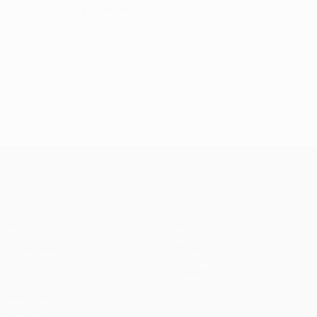
победы, и поражения.
© 1998-2026 UEFA. All rights reserved.
Обновлено: вторник, 3 ноября 2020 г.
Лига чемпионов УЕФА
Матчи
Команды
UEFA.tv
Новости
Жеребьевки
История
Игры
О турнире
Стат.
Магазин (клубы)
ДРУГИЕ