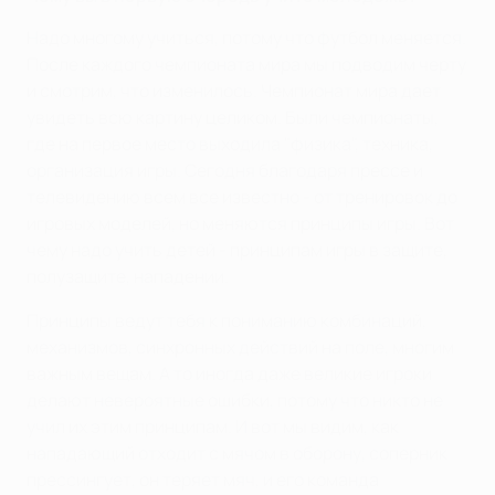
Надо многому учиться, потому что футбол меняется.
После каждого чемпионата мира мы подводим черту
и смотрим, что изменилось. Чемпионат мира дает
увидеть всю картину целиком. Были чемпионаты,
где на первое место выходила "физика", техника,
организация игры. Сегодня благодаря прессе и
телевидению всем все известно - от тренировок до
игровых моделей, но меняются принципы игры. Вот
чему надо учить детей - принципам игры в защите,
полузащите, нападении.
Принципы ведут тебя к пониманию комбинаций,
механизмов, синхронных действий на поле, многим
важным вещам. А то иногда даже великие игроки
делают невероятные ошибки, потому что никто не
учил их этим принципам. И вот мы видим, как
нападающий отходит с мячом в оборону, соперник
прессингует, он теряет мяч, и его команда