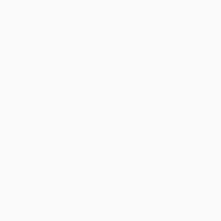
AFP via Getty Images
Чему вас самого научил футбол?
Почти всему! Я рос вместе с футболом, он научил
меня очень многому. Как общаться с людьми, как
принимать поражения после побед. Все определяет
последний результат. Особенно это относится к
тренерам, но касается и футболистов. Болельщики
не любят, когда их команда проигрывает.
Футбол научил меня дисциплине и межличностным
отношениям, а еще - не слишком радоваться
победам и не падать духом после поражений. Нужен
баланс. Иначе ты в футболе долго не протянешь. Я
тренирую уже 40 лет, и знаю, что изначально
воспринимал все иначе. Для осознания
понадобилось время, но в том и будет мой совет
молодым тренерам: умейте правильно принимать и