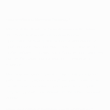
Роналду и Месси. Их лучшие голы на групповом этапе Лиги
чемпионов
Чем особенны Месси и Роналду?
Месси не выделяется физическими качествами,
зато блестяще играет на ограниченном
пространстве благодаря скорости, уверенности,
дриблингу и всему прочему. Роналду - другой. Он
любит забивать, но ему нужно больше пространства.
Ему необходима помощь каждого товарища по
команде.
Месси может много сделать сам. Роналду хорошо
работает в штрафной или в 20 метрах от нее, но он
пытается использовать пространство, которое
создают другие. Они разные, но оба очень сильные
игроки.
Чему вы в первую очередь учите молодежь?