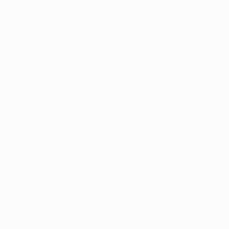
выстраивать отношения на взаимном доверии,
становиться друзьями. Молодых можно
критиковать, советовать им. С состоявшимися
игроками это гораздо труднее, приходится искать
решения. Телевидение и пресса приносят им славу,
они становятся заметными фигурами и перестают
воспринимать критику. К ним нужно искать особый
подход.
Вы столько лет в футболе. Как находите
мотивацию?
Я черпаю мотивацию в своей страсти к футболу. Я
пытался было закончить год назад, отработал 50 лет
без передышки. Но оказалось, что это невозможно.
Понял, что еще могу дать футболу очень много,
особенно молодым футболистам. Поэтому я
вернулся и снова прекрасно чувствую себя за
работой.