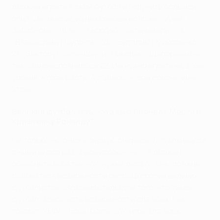
должны играть в свой футбол и получить большой
опыт. Да, многие из них совсем молоды: [Илье]
Забарному - 18 лет, [Георгию] Цитаишвили - 19,
[Владиславу] Супряге - 20, [Виталию] Миколенко -
21, [Виктору] Цыганкову и [Николаю] Шапаренко не
так давно исполнилось 22. Им нужно играть на этом
уровне, чтобы расти. А я здесь, чтобы помочь им в
этом.
Великие футболисты - это вы о Лионеле Месси и
Криштиану Роналду?
Не только, но о них в первую очередь. Я сталкивался
с ними много раз, а мои игроки - нет. Я должен
объяснить ребятам, что нужно делать. Они должны
радоваться возможности сыграть против великих
футболистов. Это свидетельство того, что такое
футбол: здесь есть возможности для всех. Как
говорит УЕФА - Equal Game, это игра для всех.