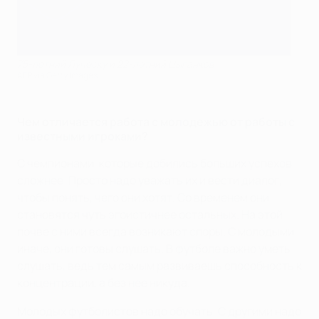
75-летний Луческу и 22-летний Цыганков
AFP via Getty Images
Чем отличается работа с молодежью от работы с
известными игроками?
С чемпионами, которые добились больших успехов,
сложнее. Просто надо уважать их и вести диалог,
чтобы понять, чего они хотят. Со временем они
становятся чуть эгоистичнее остальных. На этой
почве с ними всегда возникают споры. С молодыми
иначе, они готовы слушать. В футболе важно уметь
слушать, ведь тем самым развиваешь способность к
концентрации, а без нее никуда.
Молодых футболистов надо обучать. С другими надо