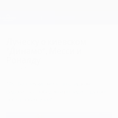
Skip
to
main
Лига чемпионов. Официальное
Скачать
content
Результаты live и Fantasy
Лига чемпионов УЕФА
Луческу о киевском
"Динамо", Месси и
Роналду
вторник, 3 ноября 2020 г.
"Футбол научил меня не слишком
радоваться победам и не падать духом
после поражений".