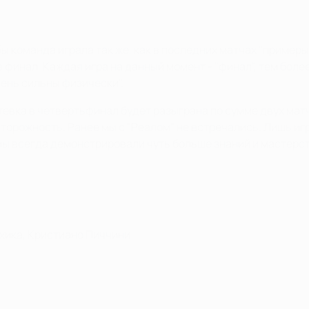
бы команда играла так же, как в последних матчах "примеры
 финал. Каждая игра на данный момент - "финал", тем более
ень сильны физически".
утевка в четвертьфинал будет разыграна по сумме двух ма
торожность. Ранее мы с "Реалом" не встречались. Лишь игр
мы всегда демонстрировали чуть больше знаний и мастерст
охика, Кристиано Пиччини