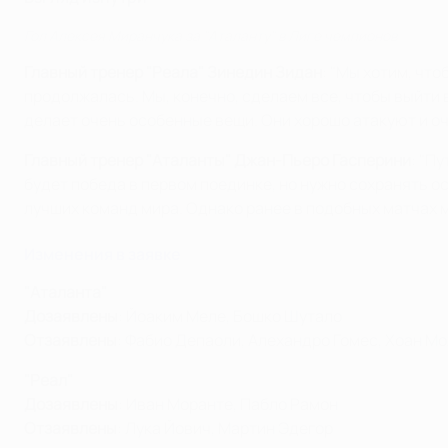
Гол Алексея Миранчука за "Аталанту" в Лиге чемпионов
Главный тренер "Реала" Зинедин Зидан
: "Мы хотим, что
продолжалась. Мы, конечно, сделаем все, чтобы выйти в
делает очень особенные вещи. Они хорошо атакуют и оч
Главный тренер "Аталанты" Джан-Пьеро Гасперини
: "П
будет победа в первом поединке, но нужно сохранять ос
лучших команд мира. Однако ранее в подобных матчах 
Изменения в заявке
"Аталанта"
Дозаявлены
: Йоаким Меле, Бошко Шутало
Отзаявлены
: Фабио Депаоли, Алехандро Гомес, Хоан М
"Реал"
Дозаявлены
: Иван Моранте, Пабло Рамон
Отзаявлены
: Лука Йович, Мартин Эдегор