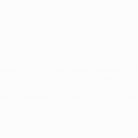
е Роон, Фройлер, Госенс; Пессина, Иличич; Сапата
земиро, Модрич ; Асенсио, Винисиус, Диас
азал матч с "Наполи", "Аталанта" в великолепной форме. Ш
щество в двухраундовом поединке, команде Джан-Пьеро Гас
лько месяцев Мадриду не дают покоя травмы. "Реал" может 
зема и Эдена Азара. Но даже при этом именно в Лиге чемп
та на этом уровне, чтобы справиться с "Аталантой".