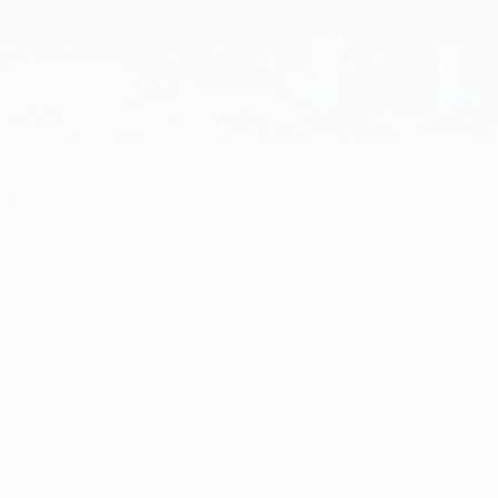
ануне матча
 первом матче 1/8 финала Лиги чемпионов УЕФА. Здесь ты 
ым претендентом. На двоих они провели в самом престижном