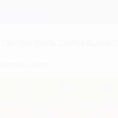
: где смотреть, составы, ново
нов УЕФА в Бергамо.