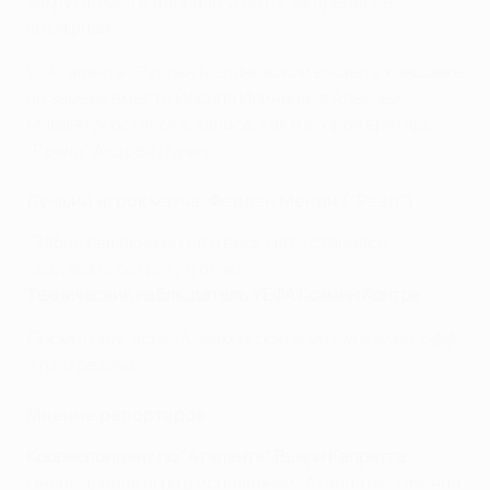
закрутил мяч в дальний угол из-за пределов
штрафной.
У "Аталанты" Руслан Малиновский вышел в концовке
на замену вместо Йосипа Иличича, а Алексей
Миранчук остался в запасе, как и второй вратарь
"Реала" Андрей Лунин.
Лучший игрок матча: Ферлан Менди ("Реал")
"Забил решающий гол и весь матч старался
создавать остроту в атаке".
Технический наблюдатель УЕФА Козмин Контра
Посмотреть всех Лучших игроков матча в плей-офф
этого сезона
.
Мнение репортеров
Корреспондент по "Аталанте" Вьери Капретта
:
Очень зрелая игра в исполнении "Аталанты". Обычно