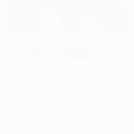
Ферлан Менди и Лукас Васкес празднуют победный гол
Getty Images
Гол Ферлана Менди в концовке принес "Реалу"
победу 1:0 над "Аталантой" в первом матче 1/8
финала Лиги чемпионов УЕФА.
Аталанта - Реал. Как это было