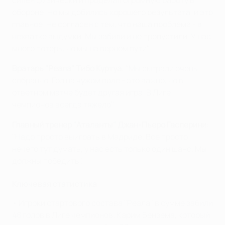
силен физически и проделал огромную работу в
обороне. Но мы добились хорошего результата, и это
главное. Не согласен с тем, что наша проблема - в
нехватке выдумки. Мы забили и не пропустили. У нас
много потерь, но мы на верном пути".
Вратарь "Реала" Тибо Куртуа
: "Мы сыграли очень
собранно. Гол на чужом поле - это важно, но в
ответном матче будет другая игра. В Лиге
чемпионов всегда тяжело".
Главный тренер "Аталанты" Джан-Пьеро Гасперини
:
"Надо просто выиграть в Мадриде. Все просто:
нечего тут думать, у нас есть только один шанс. Мы
должны победить".
Ключевая статистика
• Игроки стартового состава "Реала" в сумме забили
48 голов в Лиге чемпионов. Карим Бензема, который