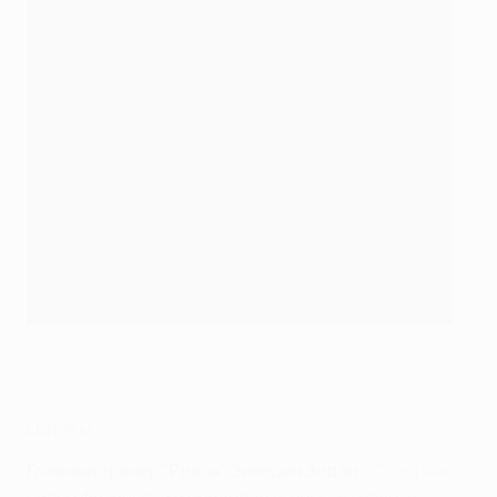
"Реал" празднует гол Менди
AFP via Getty Images
Цитаты
Главный тренер "Реала" Зинедин Зидан
: "Соперник