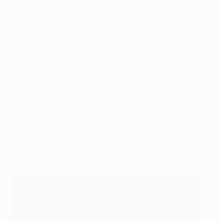
она стремится забить больше, чем соперник. В этом
случае она осознала, что после удаления Фройлера
надо ответственно сыграть сзади. Ей почти удалось
не пропустить на своем поле, но почти не считается.
Теперь придется попотеть в столице Испании.
Корреспондент по "Реалу" Джо Уокер
: Красиво не
получилось, но, как столь часто бывает в Лиге
чемпионов, "Реал" свое дело сделал. Порой не шла
игра, а решающий мяч забил совсем не тот, от кого
этого можно было ожидать. Однако удар Менди
плюс возможное возвращение основных игроков
после травм делают "Реал" фаворитом.