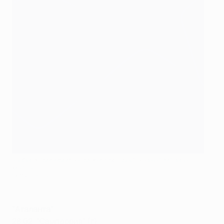
У обоих тренеров напряженный график до ответного
матча
Getty Images
"Аталанта"
28.02: "Сампдория" (г)