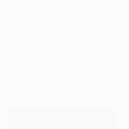
"Аталанта"
: Голлини; Толой, Ромеро, Джимшити;
Меле (Паломино 85), де Роон, Фройлер, Госенс;
Пессина; Сапата (Пашалич 30), Муриэль (Иличич 56,
Малиновский 86)
"Реал"
: Куртуа; Васкес, Варан, Начо, Менди; Кроос,
Каземиро, Модрич; Асенсио (Аррибас 76), Иско
(Дуро 76), Винисиус (Диас 57)
Что дальше?*
Перед ответной встречей 1/8 финала, которая
состоится 16 марта, команды проведут ряд матчей
на внутренней арене*.