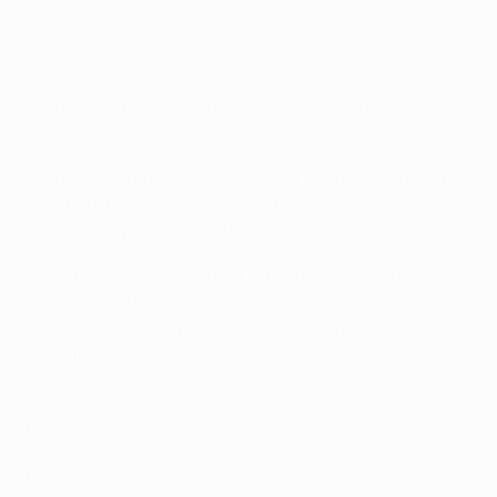
"Аталанта" почти 70 минут выстояла в меньшинстве
UEFA via Getty Images
• "Аталанта" никогда не играла 0:0 в Лиге
чемпионов.
• В последний раз "Реал" не смог забить в матче 1/8
финала в феврале 2010 года. Тогда "королевский
клуб" проиграл "Лиону" 0:1.
• "Реал" забивает уже в 21 матче плей-офф Лиги
чемпионов. В последний раз мадридцы ушли с поля
без гола в первом полуфинальном матче сезона
2015/16 с "Манчестер Сити".
• "Реал" не забил всего в двух матчах из 28
последних.
Составы