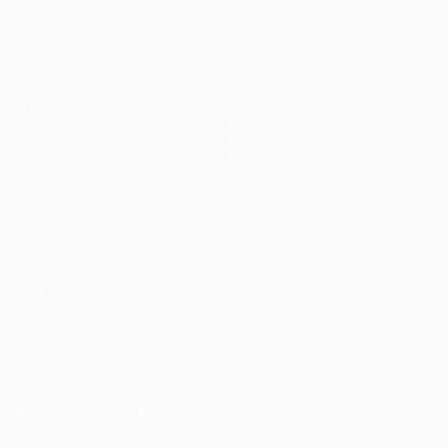
Лига чемпионов УЕФА
Матчи
Команды
UEFA.tv
Новости
Жеребьевки
История
Игры
О турнире
Стат.
Магазин (клубы)
ДРУГИЕ
САЙТЫ
UEFA.com
Фонд УЕФА
ПОДПИСЫВАЙСЯ
Скачать официальное приложение