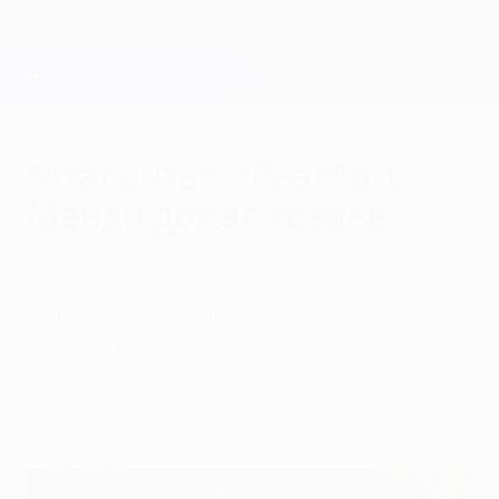
Skip
to
main
Лига чемпионов. Официальное
Скачать
content
Результаты live и Fantasy
Лига чемпионов УЕФА
"Аталанта" - "Реал" 0:1.
Менди дожал хозяев
среда, 24 февраля 2021 г.
Дальний удар Ферлана Менди на 86-й
минуте принес "Реалу" победу над
"Аталантой", которая почти весь матч
играла вдесятером.