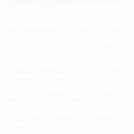
Менди наносит победный удар
Getty Images
Хотя хозяева более 70 минут играли в меньшинстве
после удаления Ремо Фройлера и почти не
помышляли об атаке, "Реалу" потребовалось 86
минут на то, чтобы сломить сопротивление
"Аталанты".
Несмотря на подавляющее владение мячом, "Реал"
почти не имел голевых моментов. Либо успевала
сработать оборона. Так, вратарь Пьерлуиджи
Голлини справился с ударом головой Каземиро в
первом тайме, а Робин Госенс блокировал атаку
Винисиуса Жуниора из убойной позиции.
Защита итальянцев дала сбой, лишь когда Менди
получил пас с углового и нерабочей правой ногой