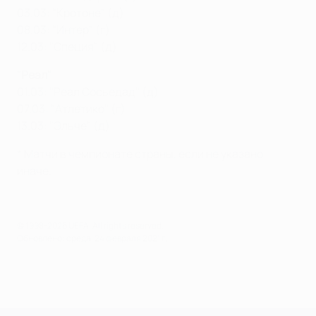
03.03: "Кротоне" (д)
08.03: "Интер" (г)
12.03: "Специя" (д)
"Реал"
01.03: "Реал Сосьедад" (д)
07.03: "Атлетико" (г)
13.03: "Эльче" (д)
* Матчи в чемпионате страны, если не указано
иначе.
© 1998-2026 UEFA. All rights reserved.
Обновлено: среда, 24 февраля 2021 г.