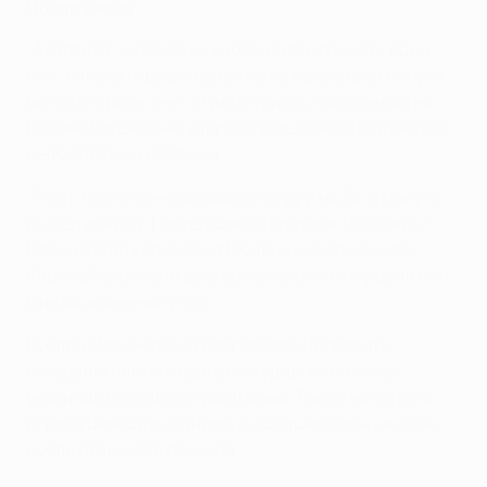
Обзор матча
"Аталанта", которой нужно было отыгрывать один
мяч, начала игру активнее и уже на третьей минуте
могла открыть счет. Луис Муриэль прострелил на
Робина Госенса, но удар полузащитника получился
недостаточно опасным.
"Реал" постепенно выравнял игру и на 34-й минуте
вышел вперед. После ошибки вратаря "Аталанты"
Марко Спортьелло Лука Модрич вывел на удар
Карима Бензема, и француз спокойно отправил мяч
в незащищенный угол.
Руслан Малиновский попробовал исправить
ситуацию плотным дальним ударом, но мяч у
украинца срезался и ушел мимо. Также не попал в
ворота Винисиус Жуниор, вышедший один на один
после отличного прохода.