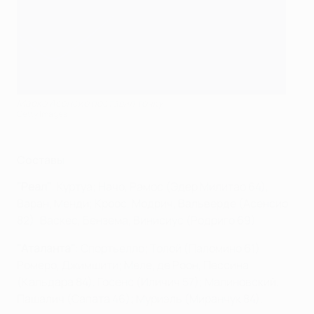
Марко Асенсио поставил точку
Getty Images
Составы
"Реал"
: Куртуа; Начо, Рамос (Эдер Милитао 64),
Варан, Менди; Кроос, Модрич, Вальверде (Асенсио
82); Васкес, Бензема, Винисиус (Родриго 69).
"Аталанта"
: Спортьелло; Толой (Паломино 61),
Ромеро, Джимшити; Меле, де Роон, Пессина
(Кальдара 84), Госенс (Иличич 57); Малиновский,
Пашалич (Сапата 46); Муриэль (Миранчук 84).