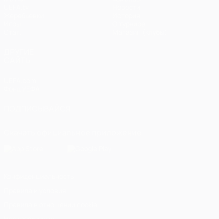
UEFA.tv
Новости
Жеребьевки
История
Игры
О турнире
Стат.
Магазин (клубы)
ДРУГИЕ
САЙТЫ
UEFA.com
Фонд УЕФА
ПОДПИСЫВАЙСЯ
Скачать официальное приложение
Конфиденциальность
Правила и условия
Правила в отношении cookie
Настройки куки