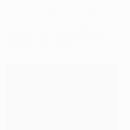
соперником. Ошибки Спортьелло еще больше
осложнили положение, а отсутствие моментов в
атаке показывало, что на самом деле у гостей нет
шансов на четвертьфинал. И тактически, и
технически "Аталанта" не была на своем обычном
уровне, тогда как против такого сильного оппонента
нужно было сыграть идеально.