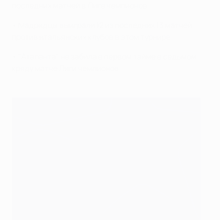
последних матчей в Лиге чемпионов.
• Мадридцы выиграли 12 из последних 13 матчей
против итальянских клубов в этом турнире.
• "Аталанта" не забила в первом тайме в седьмом
кряду матче Лиги чемпионов.