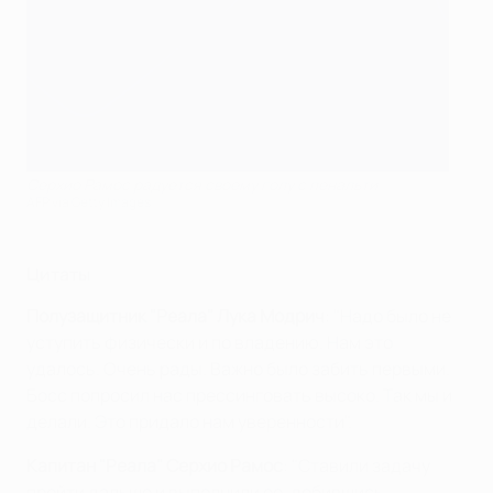
Серхио Рамос радуется своему голу с пенальти
AFP via Getty Images
Цитаты
Полузащитник "Реала" Лука Модрич
: "Надо было не
уступить физически и по владению. Нам это
удалось. Очень рады. Важно было забить первыми.
Босс попросил нас прессинговать высоко. Так мы и
делали. Это придало нам уверенности".
Капитан "Реала" Серхио Рамос
: "Ставили задачу
пройти дальше и выполнили ее, добившись