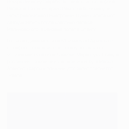
Вскоре Винисиус заработал пенальти после фола
Рафаэла Толоя, и Серхио Рамос на 60-й минуте
четко реализовал 11-метровый. Дуван Сапата мог
дважды забить после классных передач
Малиновского, а Бензема попал в штангу.
Гости не сдавались, и на 83-й минуте Муриэль со
штрафного сократил счет, сразу после этого
уступив место на поле Алексею Миранчуку. Правда,
россиянин толком не успел войти в игру, а Марко
Асенсио ударом в ближний угол забил третий гол
"Реала".