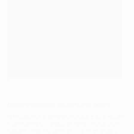
Карим Бензема открывает счет
Getty Images
Лучший игрок матча: Лука Модрич ("Реал")
"Благодаря балансу в атаке и обороне, организации
игры и великолепному результативному пасу при
первом голе был лучшим на поле в течение всего