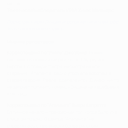
матча".
Технический наблюдатель УЕФА Хинес Мелендес
Посмотреть всех Лучших игроков матча в плей-офф
этого сезона можно здесь
.
Мнение репортеров
Корреспондент по "Реалу" Джо Уокер
: Новая
система, но привычный результат Мадрида в
Европе. По правде говоря, несмотря на все
старания, "Аталанта" редко угрожала воротам, а
старая гвардия "Реала" сделала игру. Думаю, никто
не захочет получить команду Зидана на жеребьевке
в пятницу.
Корреспондент по "Аталанте" Вьери Капретта
:
Отличное начало и прекрасный гол, когда было уже
слишком поздно. В центре "Аталанта" не
справлялась с технически более сильным