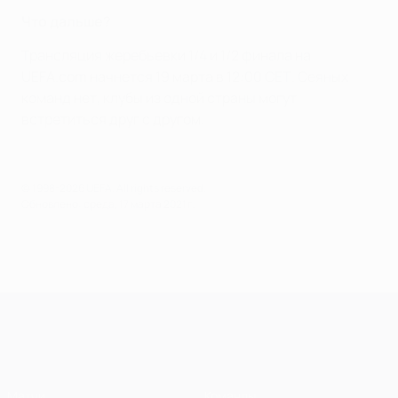
Что дальше?
Трансляция жеребьевки 1/4 и 1/2 финала на
UEFA.com начнется 19 марта в 12:00 СЕТ. Сеяных
команд нет, клубы из одной страны могут
встретиться друг с другом.
© 1998-2026 UEFA. All rights reserved.
Обновлено: среда, 17 марта 2021 г.
Лига чемпионов УЕФА
Матчи
Команды