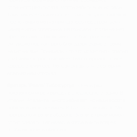
отличного результата. Могли забить еще, но рады
тому, как все сложилось и что мы сегодня показали.
После начала матча нам удалось подстроиться к
манере игры соперника. Не ожидали, что он начнет
прессинговать так активно, но быстро взяли
ситуацию под контроль благодаря схеме с тремя
защитниками. Понимали, что это может быть опасно,
учитывая скоростные качества соперника, но все
хорошо сложилось. Нельзя сказать, что соперник
всерьез нам угрожал".
Вратарь "Реала" Тибо Куртуа
: "Очень рад
показанной игре и выходу в следующую стадию. В
Италии "Аталанта" много забивает, но наши ворота
поразила лишь однажды. И то - со "стандарта". Мы
прекрасно играли в обороне. Знали, в какой момент
стоит сделать шаг назад, а когда выйти вперед,
чтобы включить прессинг".