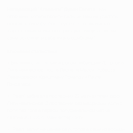
Нападающий "Аталанты" Дуван Сапата
: "Мы
огорчены, хотели пройти дальше. Нам не удалось
показать свой футбол. Грустно, что так вышло.
Хорошо начали, высоко прессинговали, но затем
сами осложнили себе жизнь ошибками".
Ключевая статистика
• Бензема стал пятым игроком, забившим 70 голов в
Лиге чемпионов, после Лионеля Месси, Роберта
Левандовски, Криштиану Роналду и Рауля
Гонсалеса.
• "Реал" забивал в последних 22 матчах плей-офф
Лиги чемпионов. В последний раз мадридцы ушли с
поля без гола в первом полуфинальном матче
сезона 2015/16 с "Манчестер Сити".
• "Реал" забил не менее двух голов в семи из восьми