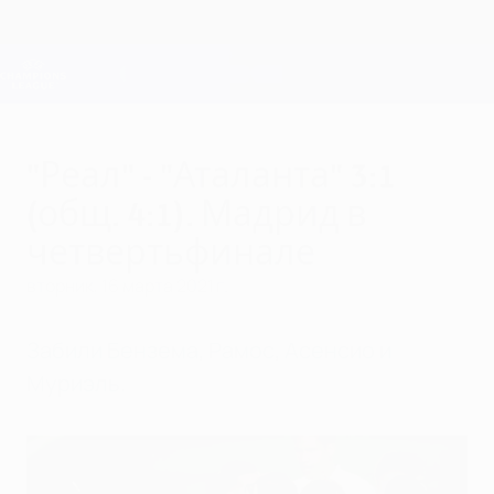
Skip
to
main
Лига чемпионов. Официальное
Скачать
content
Результаты live и Fantasy
Лига чемпионов УЕФА
"Реал" - "Аталанта" 3:1
(общ. 4:1). Мадрид в
четвертьфинале
вторник, 16 марта 2021 г.
Забили Бензема, Рамос, Асенсио и
Муриэль.