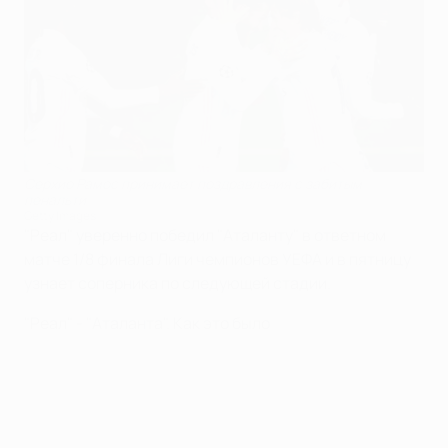
Серхио Рамос принимает поздравления с забитым
пенальти
Getty Images
"Реал" уверенно победил "Аталанту" в ответном
матче 1/8 финала Лиги чемпионов УЕФА и в пятницу
узнает соперника по следующей стадии.
"Реал" - "Аталанта". Как это было