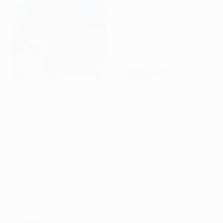
Первый финал Лиги чемпионов выиграл марсельский "Олимпик
Icon Sport via Getty Images
Прошлой осенью турнир отметил 65-летний юбилей, и б
чемпионов продолжает поднимать планку.
Эта статья посвящена ключевым событиям и эпохам, ко
зарождения более шести десятилетий назад.
Кубок европейских чемпионов
21 июня 1955 года