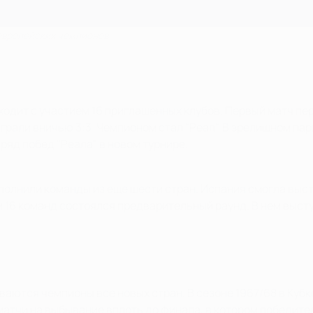
европейских чемпионов
дит с участием 16 приглашенных клубов. Первый матч перв
ыграли вничью 3:3. Чемпионом стал "Реал". В зрелищном п
ряд побед "Реала" в новом турнире.
полнили команды из еще шести стран. Испания смогла выст
м 16 команд состоялся предварительный раунд. В нем высту
ваются чемпионы все новых стран. В сезоне 1967/68 в Куб
матчи на выбывание вплоть до финала, в котором победите