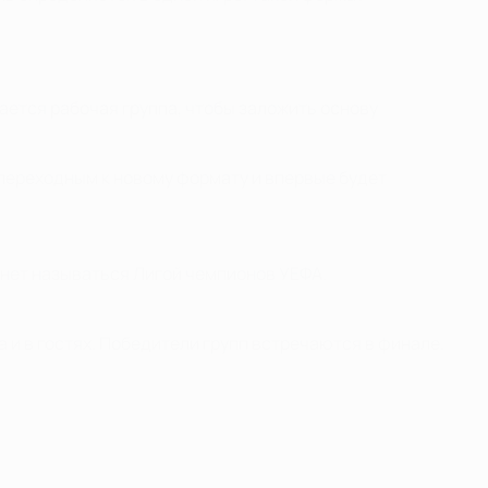
ется рабочая группа, чтобы заложить основу
 переходным к новому формату и впервые будет
анет называться Лигой чемпионов УЕФА.
 и в гостях. Победители групп встречаются в финале.