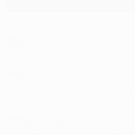
Альфредо Ди Стефано с трофеем после первого финала Кубка 
Popperfoto via Getty Images
1955/56
Дебютный розыгрыш Кубка европейских чемпионов прохо
Португальский "Спортинг" и югославский "Партизан" с
чемпиона Франции "Реймс". Это была первая из пяти под
1956/57
После успеха первого розыгрыша состав участников по
чемпиона страны "Атлетик". До первого круга с участие
географическому принципу.
Финал-1968: "МЮ" - "Бенфика" 4:1
1967/68
На протяжении 60-х с каждым розыгрышем в турнир вли
32 командами. В каждом раунде они играют спаренные 