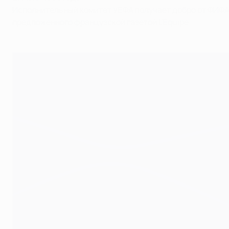
Исполнительный комитет УЕФА получает добро от ФИФА 
предложенного французской газетой L'Équipe.