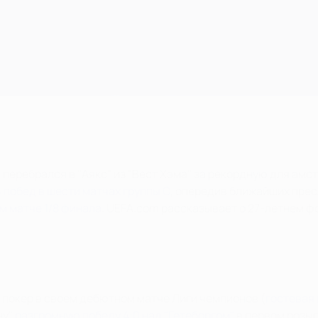
еребрался в "Аякс" из "Вест Хэма" за рекордную для амст
 побед в шести матчах группы С
, опередив ближайших прес
м матче 1/8 финала
. UEFA.com рассказывает о 27-летнем ф
л покер в своем дебютном матче Лиги чемпионов (
гостевая 
ну"
разгромную победу 4:0 над "Гетеборгом"
в первом розыг