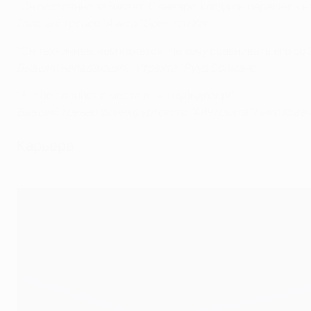
"Он постоянно забивает. С января, когда он перешел к н
Главный тренер "Аякса" Эрик тен Хаг
"Он техничнее, чем кажется. Не хочу сравнивать его со
Бывший нападающий "Утрехта" Рууд Бойманс
"Его не сдвинет с места даже бульдозер!"
Бывший тренер франкфуртского "Айнтрахта" Нико Кова
Карьера