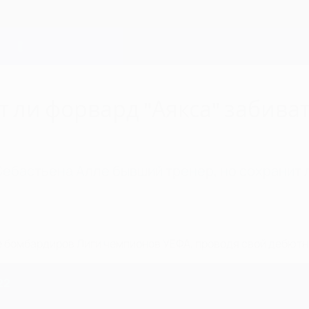
 ли форвард "Аякса" забива
 Себастьена Алле бывший тренер, но сохранит
 бомбардиров Лиги чемпионов УЕФА, проводя свой дебютны
22