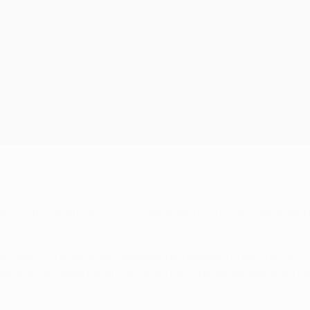
ются другие клубы. Могу сказать одно: он стоит очень дорог
сещали со мной в Амстердаме тренировки по кикбоксингу. Э
бовать. Он сразу купил перчатки и все необходимое для тре