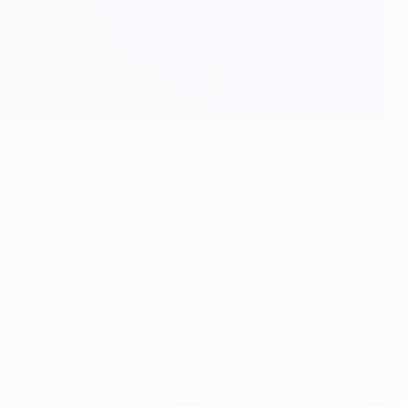
ердамского клуба сумму. В этой Лиге чемпионов с его
ледователей на девять очков. А 23 февраля Алле
орварде сборной Кот-д'Ивуара.
победа 5:1 над "Спортингом" в стартовом туре
). До него
рыше турнира после изменения формата. "До сих пор не