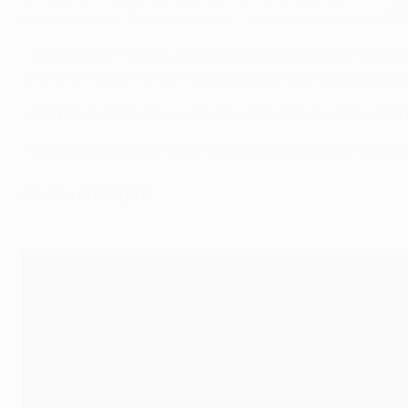
могу поверить. Это словно сон", - поделился Алле с UEF
•
Возглавляет список лучших бомбардиров Лиги чемпион
стал с 10 голами лучшим бомбардиром всего розыгрыш
• Затратил всего семь матчей, чтобы забить первые 11 
• Забил во всех шести матчах группового этапа. Прежде
О нем говорят