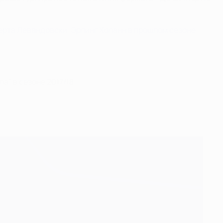
берта Левандовски
.
Эрлинг Холанн в прошлом сезоне
а" в сезоне 2017/18.