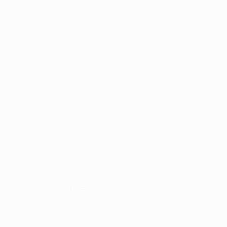
о".
то было славное время. И это показывает, что он за
нировок".