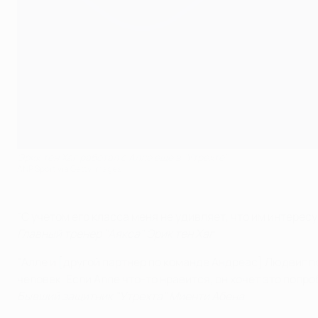
Эрик тен Хаг работал с Алле еще в "Утрехте"
ANP Sport via Getty Images
"С учетом его класса меня не удивляет, что им интересу
Главный тренер "Аякса" Эрик тен Хаг
"Алле и [другой партнер по команде Андреас] Людвиг по
человек. Если Алле что-то нравится, он хочет это попро
Бывший защитник "Утрехта" Миенти Абена