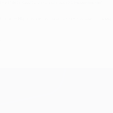
ам из "Вест Хэма", статистика просто феноменальная".
 Златаном Ибрагимовичем, но он такой же высокий и пример
ч