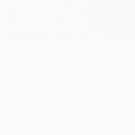
9
: Роберт Левандовски ("Бавария")
8
: Мохамед Салах ("Ливерпуль")
7
: Кристофер Нкунку ("РБ Лейпциг")
6
: Рияд Махрез ("Манчестер Сити")
6
: Криштиану Роналду ("Манчестер Юнайтед")
Чуть более года назад 190-сантиметровый нападающий п
помощью чемпионы Нидерландов отпраздновали
шесть
продолжил забивать, поразив ворота "Бенфики" в
перво
Чего он уже достиг?
25.11.1992: Покер ван Бастена
• Стал первым с ноября 1992 года игроком , кто оформи
это сделал Марко ван Бастен, чьи голы принесли "Мила