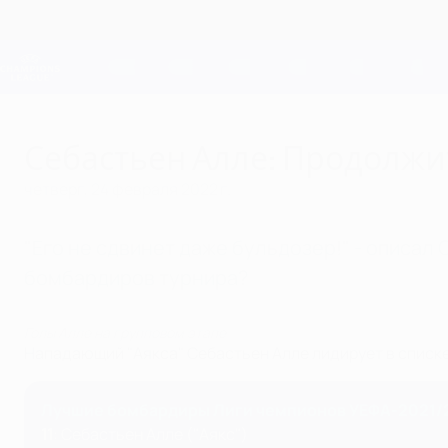
Skip
to
main
Лига чемпионов. Официальное
content
Результаты live и Fantasy
Лига чемпионов УЕФА
Себастьен Алле: Продолжит
четверг, 24 февраля 2022 г.
"Его не сдвинет даже бульдозер!" - описал
бомбардиров турнира?
Голы Алле на групповом этапе
Нападающий "Аякса" Себастьен Алле лидирует в списке
Лучшие бомбардиры Лиги чемпионов УЕФА-2021/
11
: Себастьен Алле ("Аякс")