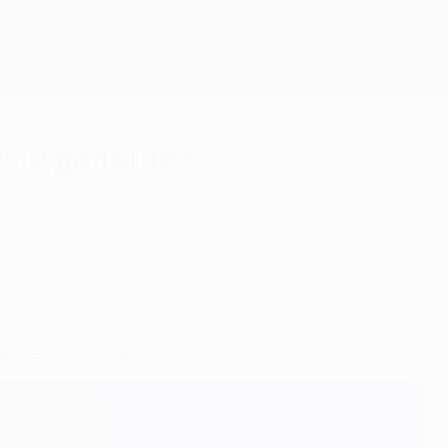
Скачать
ть и дальше?
 ли форвард лидерство в списке лучших
й сезон в турнире.