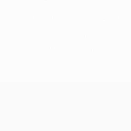
A.com.
ов-2021/22 с 11 голами - это на два мяча больше чем у Ро
а
.
голов в Лиге чемпионов. Это рекордный показатель.
 это удавалось только Криштиану Роналду - в составе "Реал