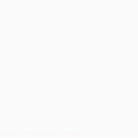
1
 будущего чемпиона в игре Bracket!