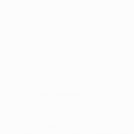
Ключевые даты
Первые матчи 1/4 финала: 5/6 апреля
Ответные матчи 1/4 финала: 12/13 апреля
Первые матчи 1/2 финала: 26/27 апреля
Ответные матчи 1/2 финала: 3/4 мая
Финал: 28 мая
Как проходила жеребьевка?
Жеребьевка была полностью открытой - не было ни пос
любой другой.
Восемь шаров с командами-четвертьфиналистами помест
матч дома против команды, шар с которой достали из ч