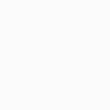
ева, ни разведения по разным парам представителей одно
или в большую чашу в центре и перемешали. Команда, шар
аши вторым. Эта же процедура была повторена для определ