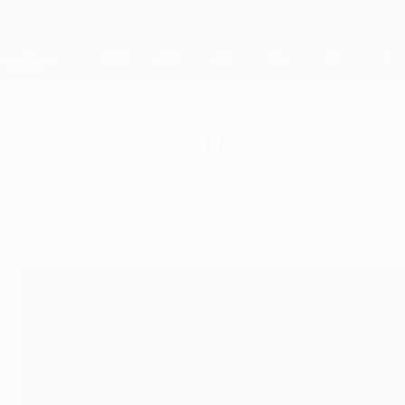
Skip
to
main
Лига чемпионов. Официальное
content
Результаты live и Fantasy
Лига чемпионов УЕФА
Жеребьевка 1/4 финала Лиги
пятница, 18 марта 2022 г.
В Ньоне состоялась жеребьевка оставшихс