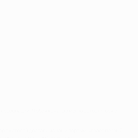
й ассоциации. Любая команда могла встретиться с
 с которой достали из чаши первым, играет первый
ения остальных пар 1/4 финала.