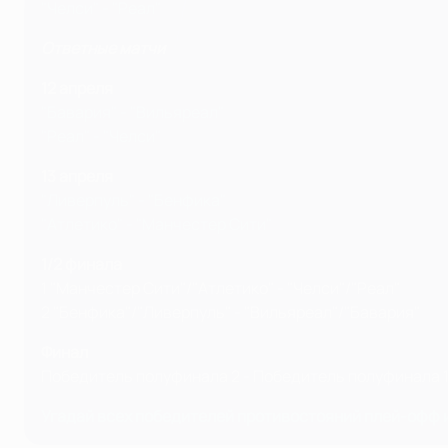
"Челси" - "Реал"
Ответные матчи
12 апреля
"Бавария" - "Вильяреал"
"Реал" - "Челси"
13 апреля
"Ливерпуль" - "Бенфика"
"Атлетико" - "Манчестер Сити"
1/2 финала
1 "Манчестер Сити"/"Атлетико" - "Челси"/"Реал"
2 "Бенфика"/"Ливерпуль" - "Вильяреал"/"Бавария"
Финал
Победитель полуфинала 2 - Победитель полуфинала 
Угадай всех победителей противостояний плей-офф и