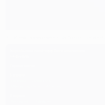
AFP via Getty Images
В штаб-квартире европейского футбольного союза в Н
Жеребьевка плей-офф Лиги чемпионов
1/4 финала
Первые матчи
5 апреля
"Бенфика" - "Ливерпуль"
"Манчестер Сити" - "Атлетико"
6 апреля
"Вильяреал" - "Бавария"