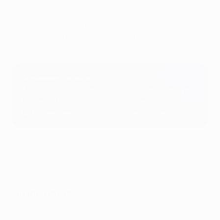
"Вильяреал" одержал минимальную победу над
"Баварией" в домашнем матче своего первого
четвертьфинала в Лиге чемпионов УЕФА с 2009
года. Главным героем стал Арно Данджума, который
забил единственный мяч.
Основные события
8'
Арно Данджума выводит "Вильяреал" вперед
53'
Жерар Морено попадает в каркас ворот
62'
Морено не попадет издали в пустые ворота
Обзор матча