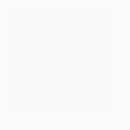
Арно Данджума открыл счет
Getty Images