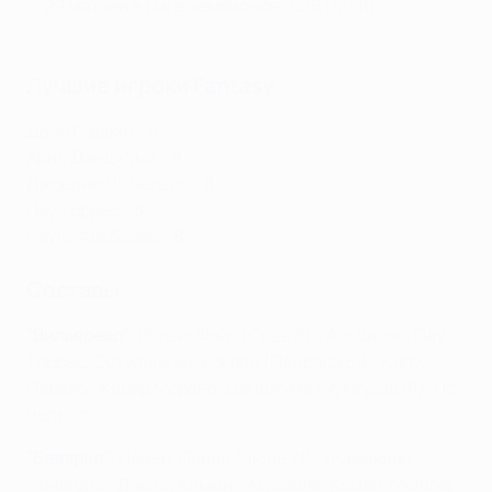
29 матчей в Лиге чемпионов (В26 Н2 П1).
Лучшие игроки Fantasy
Дани Парехо - 8
Арно Данджума - 8
Джовани Ло Чельсо - 8
Пау Торрес - 8
Рауль Альбиоль - 8
Cоставы
"Вильяреал"
: Рульи; Фойт (Орье 81), Альбиоль, Пау
Торрес, Эступиньян; Коклен (Педраса 59), Капу,
Парехо; Жерар Морено, Данджума (Чуквуэзе 81), Ло
Чельсо
"Бавария"
: Нойер; Павар (Зюле 71), Упамекано,
Эрнандес, Дэвис; Киммих, Мусиала; Коман, Мюллер