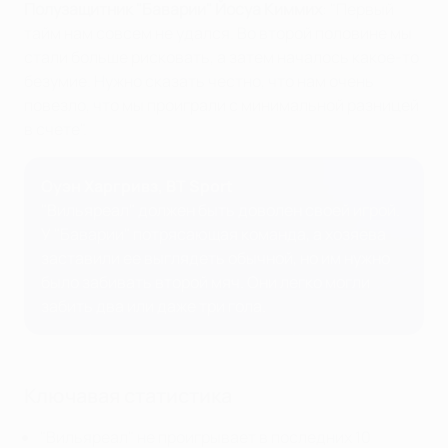
Полузащитник "Баварии" Йосуа Киммих
: "Первый
тайм нам совсем не удался. Во второй половине мы
стали больше рисковать, а затем началось какое-то
безумие. Нужно сказать честно, что нам очень
повезло, что мы проиграли с минимальной разницей
в счете".
Оуэн Харгривз, BT Sport
"Вильяреал" должен быть доволен своей игрой.
У "Баварии" потрясающая команда, а хозяева
заставили ее выглядеть обычной, но им нужно
было забивать второй мяч. Они легко могли
забить два или даже три гола.
Ключавая статистика
"Вильяреал" не проигрывает в последних 10