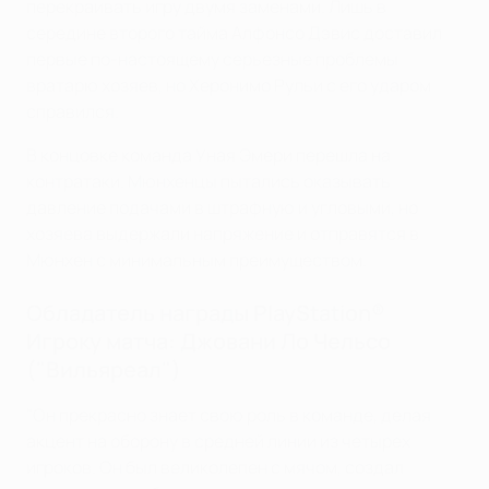
перекраивать игру двумя заменами. Лишь в
середине второго тайма Алфонсо Дэвис доставил
первые по-настоящему серьезные проблемы
вратарю хозяев, но Херонимо Рульи с его ударом
справился.
В концовке команда Уная Эмери перешла на
контратаки. Мюнхенцы пытались оказывать
давление подачами в штрафную и угловыми, но
хозяева выдержали напряжение и отправятся в
Мюнхен с минимальным преимуществом.
Обладатель награды PlayStation®
Игроку матча: Джовани Ло Чельсо
("Вильяреал")
"Он прекрасно знает свою роль в команде, делая
акцент на оборону в средней линии из четырех
игроков. Он был великолепен с мячом, создал