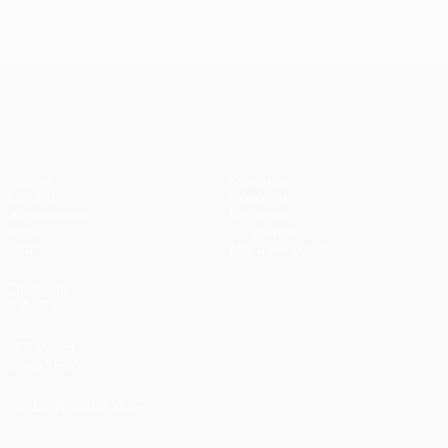
Лига чемпионов УЕФА
Матчи
Команды
UEFA.tv
Новости
Жеребьевки
История
Игры
О турнире
Стат.
Магазин (клубы)
ДРУГИЕ
САЙТЫ
UEFA.com
Фонд УЕФА
ПОДПИСЫВАЙСЯ