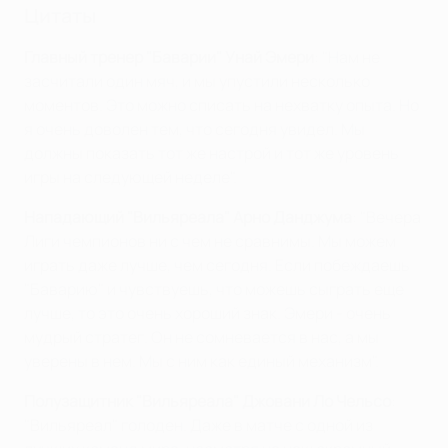
Цитаты
Главный тренер "Баварии" Унай Эмери
: "Нам не
засчитали один мяч, и мы упустили несколько
моментов. Это можно списать на нехватку опыта. Но
я очень доволен тем, что сегодня увидел. Мы
должны показать тот же настрой и тот же уровень
игры на следующей неделе".
Нападающий "Вильяреала" Арно Данджума
: "Вечера
Лиги чемпионов ни с чем не сравнимы. Мы можем
играть даже лучше, чем сегодня. Если побеждаешь
"Баварию" и чувствуешь, что можешь сыграть еще
лучше, то это очень хороший знак. Эмери - очень
мудрый стратег. Он не сомневается в нас, а мы
уверены в нем. Мы с ним как единый механизм".
Полузащитник "Вильяреала" Джовани Ло Чельсо
:
"Вильяреал" голоден. Даже в матче с одной из