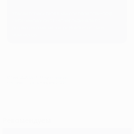
Угадай победителя в каждой паре плей-офф
Лиги чемпионов от четвертьфинала до
решающего матча в игре Bracket по Лиге
чемпионов!
© 1998-2026 UEFA. All rights reserved.
Обновлено: среда, 6 апреля 2022 г.
Рекомендуем