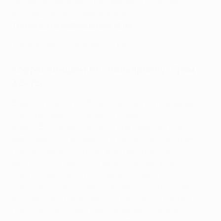
множество проблем для соперника и показал по-
настоящему качественную игру".
Технические наблюдатели УЕФА
"Вильяреал" - "Бавария" 1:0. Как это было
Корреспондент по "Вильяреалу" Грэм
Хантер:
В мае исполняется 25 лет с тех пор, как Фернандо
Роиг приобрел этот замечательный клуб. За это
время "Вильяреал" добился признания во всем
мире, заметно прибавил в игре, сделал ряд громких
приобретений, построил два тренировочных поля и
выиграл Лигу Европы в Гданьске в мае прошлого
года. Испанский клуб побеждал "Ювентус",
"Арсенал", "Манчестер Юнайтед", "Интер"... Кажется,
для "желтой субмарины" не существует преград. Но,
пожалуй, эта победа над "Баварией" - самый