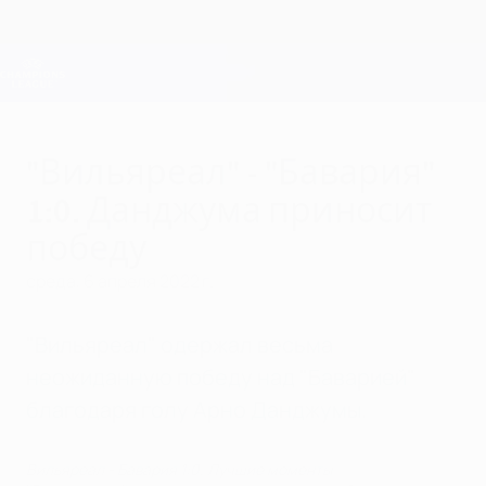
Skip
to
main
Лига чемпионов. Официальное
Скачать
content
Результаты live и Fantasy
Лига чемпионов УЕФА
"Вильяреал" - "Бавария"
1:0. Данджума приносит
победу
среда, 6 апреля 2022 г.
"Вильяреал" одержал весьма
неожиданную победу над "Баварией"
благодаря голу Арно Данджумы.
Вильяреал - Бавария 1:0. Лучшие моменты