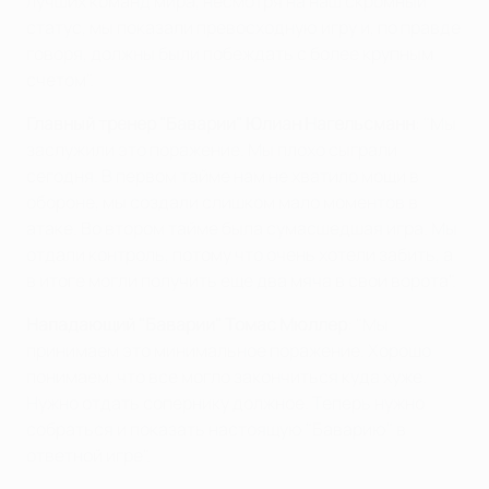
лучших команд мира, несмотря на наш скромный
статус, мы показали превосходную игру и, по правде
говоря, должны были побеждать с более крупным
счетом".
Главный тренер "Баварии" Юлиан Нагельсманн
: "Мы
заслужили это поражение. Мы плохо сыграли
сегодня. В первом тайме нам не хватило мощи в
обороне, мы создали слишком мало моментов в
атаке. Во втором тайме была сумасшедшая игра. Мы
отдали контроль, потому что очень хотели забить, а
в итоге могли получить еще два мяча в свои ворота".
Нападающий "Баварии" Томас Мюллер
: "Мы
принимаем это минимальное поражение. Хорошо
понимаем, что все могло закончиться куда хуже.
Нужно отдать сопернику должное. Теперь нужно
собраться и показать настоящую "Баварию" в
ответной игре".