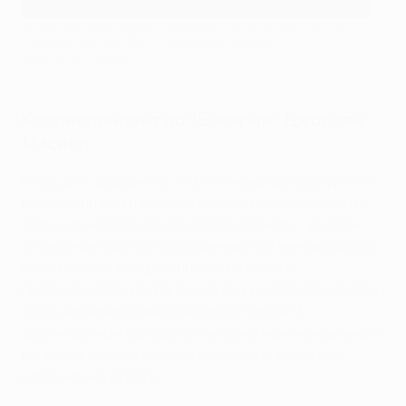
До выезда в Вильяреал "Бавария" не проигрывала в 22
гостевых матчах Лиги чемпионов подряд
UEFA via Getty Images
Корреспондент по "Баварии" Джордан
Масиел:
Плюс для "Баварии" в том, что команда пропустила
всего один мяч и может с легкостью отыграть этот
дефицит на следующей неделе. Минусы - во всем
остальном. Быстро пропущенный гол явно выбил из
колеи гостей, которые ничего не смогли
противопоставить тактическому мастерству Эмери
и дисциплинированной игре его парней. К
шестикратным обладателям Кубка чемпионов много
вопросов. К следующему вторнику они должны
найти на них ответы.