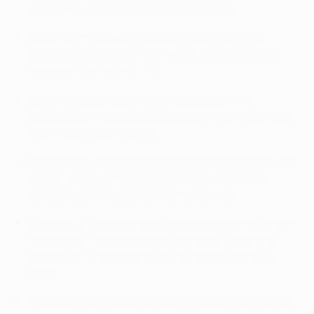
матчах на своем поле во всех турнирах.
Испанская команда проиграла всего один из
шести домашних матчей с немецкими клубами в
турниах УЕФА (В3 Н2 П1).
Действующий победитель Лиги Европы не
проигрывает в семи домашних матчах в плей-офф
Лиги чемпионов подряд.
"Вильяреал" прервал рекордную беспроигрышную
серию "Баварии" на выезде в Лиге чемпионов,
которая насчитывала 22 матча (В17 Н5).
Мюнхенцы забивали в последних 30 матчах в Лиге
чемпионов. Последний раз они ушли без гола в
поединке с "Ливерпулем" (0:0) в феврале 2019
года.
Немецкий клуб проиграл всего один из последних