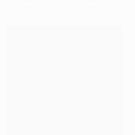
громкий успех команды в турнирах УЕФА.
Искрометный футбол и непоколебимая вера в себя.