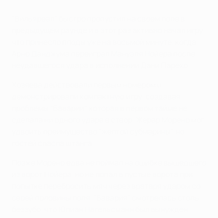
"Вильяреал" быстро пропустил на своем поле в
предыдущем раунде и в этот раз активно начал игру,
что принесло плоды уже на восьмой минуте, когда
Арно Данджума переиграл Мануэля Нойера после
неудавшегося удара в исполнении Дани Парехо.
Хозяева действовали первым номером и
демонстрировали компактную игру, создавая
проблемы "Баварии", которая в первом тайме не
сделала ни одного удара в створ. Жерар Морено мог
удвоить преимущество "желтой субмарины", но
гостей спасла штанга.
Позже Морено едва не поймал на ошибке вышедшего
из ворот Нойера, но не попал в пустые ворота при
попытке перебросить мяч через вратаря ударом со
своей половины поля. "Бавария" смотрелась столь
беззубо, что Юлиан Нагельсманн был вынужден