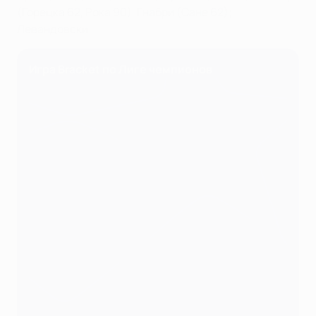
(Горецка 62, Рока 90), Гнабри (Сане 62);
Левандовски
Игра Bracket по Лиге чемпионов