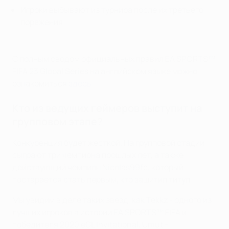
Игроки выбывают из турнира после их третьего
поражения.
С полным сводом официальных правил EA SPORTS™
FIFA 23 Global Series на английском языке можно
ознакомиться
здесь
.
Кто из ведущих геймеров выступит на
групповом этапе?
Конкуренция будет жесткой. На групповой стадии
сыграют три чемпиона прошлых лет, а также
действующий чемпион Nicolas99fc, который
постарается стать первым, кто защитил титул.
Мы увидим в деле таких звезд, как Tekkz - одного из
лучших игроков в истории EA SPORTS™ FIFA и
победителя 2020 eCL Invitational, Umut -