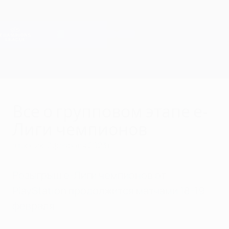
Skip
to
main
Лига чемпионов. Официальное
Скачать
content
Результаты live и Fantasy
Лига чемпионов УЕФА
Все о групповом этапе е-
Лиги чемпионов
вторник, 7 февраля 2023 г.
Розыгрыш е-Лиги чемпионов от
PlayStation продолжится матчами 18-19
февраля.