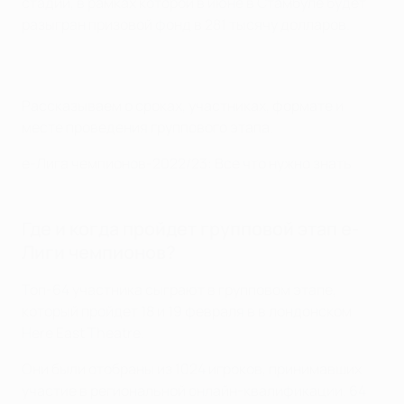
стадии, в рамках которой в июне в Стамбуле будет
разыгран призовой фонд в 281 тысячу долларов.
Рассказываем о сроках, участниках, формате и
месте проведения группового этапа.
e-Лига чемпионов-2022/23: Все что нужно знать
Где и когда пройдет групповой этап е-
Лиги чемпионов?
Топ-64 участника сыграют в групповом этапе,
который пройдет 18 и 19 февраля в в лондонском
Here East Theatre.
Они были отобраны из 1024 игроков, принимавших
участие в региональной онлайн-квалификации. 64