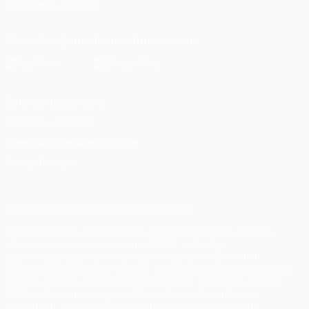
ПОДПИСЫВАЙСЯ
Скачать официальное приложение
Конфиденциальность
Правила и условия
Правила в отношении cookie
Настройки куки
© 1998-2026 УЕФА. Все права защищены
Название UEFA, логотип УЕФА, а также элементы дизайна,
относящиеся к соревнованиям УЕФА, являются
зарегистрированными торговыми марками УЕФА и/или
охраняются авторским правом. Использование этих торговых
марок в коммерческих целях запрещено. Пользуясь сайтом
UEFA.com, вы тем самым соглашаетесь с Правилами и
условиями, а также с Политикой конфиденциальности