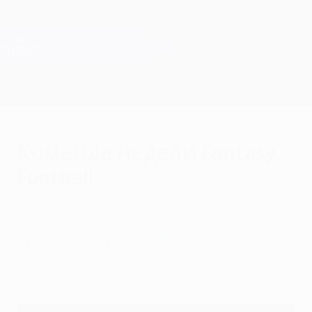
Skip
to
main
Лига чемпионов. Официальное
Скачать
content
Результаты live и Fantasy
Лига чемпионов УЕФА
Команда недели Fantasy
Football
четверг, 16 марта 2023 г.
Сразу пять игроков "Наполи", и, конечно,
Эрлинг Холанн.