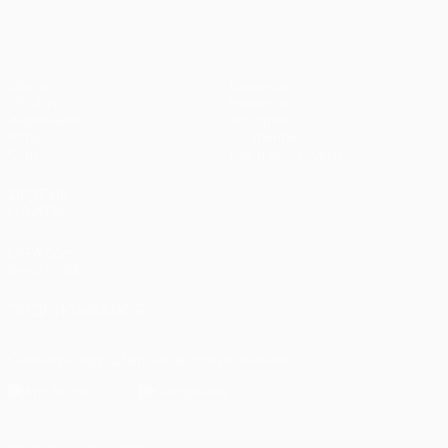
Матчи
Команды
UEFA.tv
Новости
Жеребьевки
История
Игры
О турнире
Стат.
Магазин (клубы)
ДРУГИЕ
САЙТЫ
UEFA.com
Фонд УЕФА
ПОДПИСЫВАЙСЯ
Скачать официальное приложение