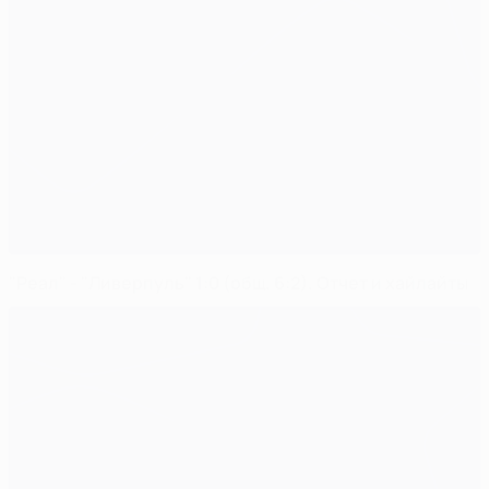
"Реал" - "Ливерпуль" 1:0 (общ. 6:2). Отчет и хайлайты