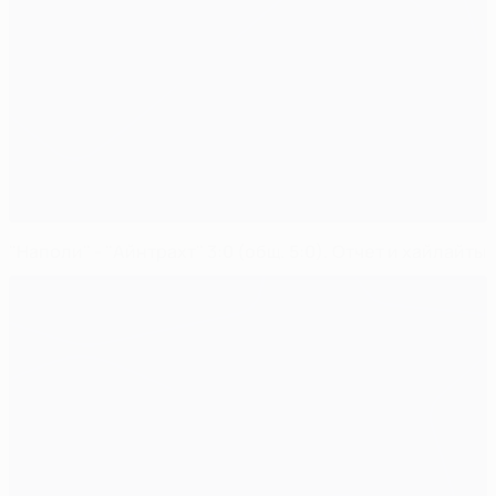
"Наполи" - "Айнтрахт" 3:0 (общ. 5:0). Отчет и хайлайты