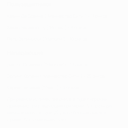
Полузащитники
Кевин Де Брейне ("Манчестер Сити") - 11 очков
Хакан Чалханоглу ("Интер") - 8 очков
Петр Зелиньски ("Наполи") - 10 очков
Нападающие
Виктор Осимхен ("Наполи") - 13 очков
Эрлинг Холанн ("Манчестер Сити") - 25 очков
Карим Бензема ("Реал") - 9 очков
При равном количестве очков в туре к игрокам
применяются следующие критерии: 1) кто сыграл
меньше минут в туре; 2) у кого больше очков в
сумме; 3) кто меньше стоит.