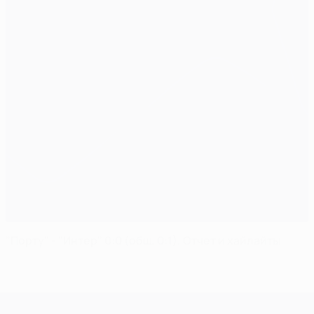
"Порту" - "Интер" 0:0 (общ. 0:1). Отчет и хайлайты
Лига чемпионов УЕФА