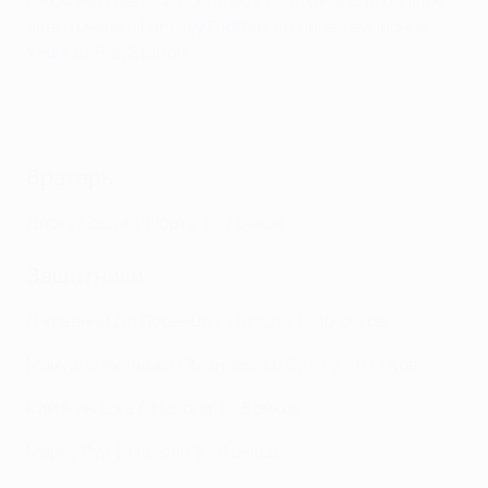
В Команду недели попадают те, кто набрал больше
всего очков в
Fantasy Football по Лиге чемпионов
УЕФА
от PlayStation.
Вратарь
Диогу Кошта ("Порту") - 7 очков
Защитники
Джованни Ди Лоренцо ("Наполи") - 10 очков
Мануэль Аканджи ("Манчестер Сити") - 11 очков
Ким Мин Джэ ("Наполи") - 8 очков
Мариу Руй ("Наполи") - 8 очков