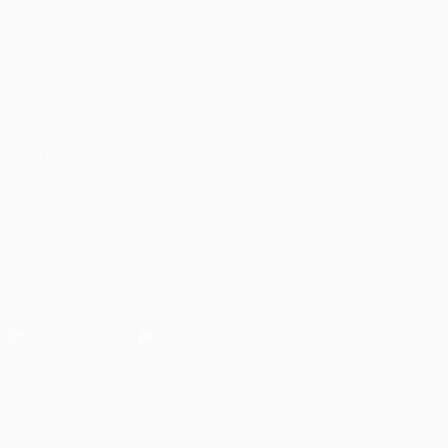
Матчи
Команды
UEFA.tv
Новости
Жеребьевки
История
Игры
О турнире
Стат.
Магазин (клубы)
ДРУГИЕ
САЙТЫ
UEFA.com
Фонд УЕФА
ПОДПИСЫВАЙСЯ
Скачать официальное приложение
Конфиденциальность
Правила и условия