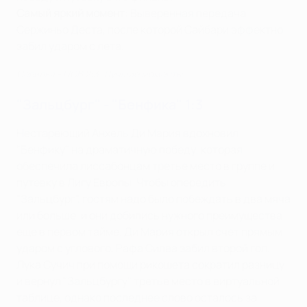
Самый яркий момент
: Выверенная передача
Сержиньо Деста, после которой Сайбари эффектно
забил ударом с лета.
Севилья - ПСВ 2:3. Лучшие моменты
"Зальцбург" - "Бенфика" 1:3
Нестареющий Анхель Ди Мария вдохновил
"Бенфику" на драматичную победу, которая
обеспечила лиссабонцам третье место в группе и
путевку в Лигу Европы. Чтобы опередить
"Зальцбург", гостям надо было побеждать в два мяча
или больше, и они добились нужного преимущества
еще в первом тайме. Ди Мария открыл счет прямым
ударом с углового, Рафа Силва забил второй гол.
Лука Сучич при помощи рикошета сократил разницу
и вернул "Зальцбургу" третье место в виртуальной
таблице, однако последнее слово осталось за