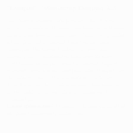
"Бавария" - "Манчестер Юнайтед" 4:3
Повторение знаменитого
финала-1998/99
скучать
не дало: "Бавария" и "Манчестер Юнайтед" на двоих
забили семь мячей. Лерой Сане открыл счет ударом
из-за пределов штрафной, Серж Гнабри удвоил
преимущество хозяев. Расмус Хейлунн сократил
разницу после перерыва, но Кристиан Эриксен
почти сразу же сыграл рукой в штрафной, и судья
назначил пенальти, который реализовал Гарри Кейн.
Автором четвертого гола "Баварии" стал Матис
Тель. В составе "МЮ" дубль оформил Каземиро, но
это не помогло гостям избежать поражения в
первом туре.
Самый яркий момент
: Первый гол Каземиро, забитый
импровизированным ударом лежа.
Бавария - МЮ 4:3. Лучшие моменты