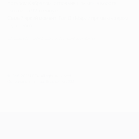
Артуром Кабралом, отправившим мяч в ворота
пяткой на 92-й минуте.
Самый яркий момент
: Гол Ди Марии прямым ударом
с углового.
Зальцбург - Бенфика 1:3. Лучшие моменты
© 1998-2026 UEFA. All rights reserved.
Обновлено: пятница, 15 декабря 2023 г.
Лига чемпионов УЕФА