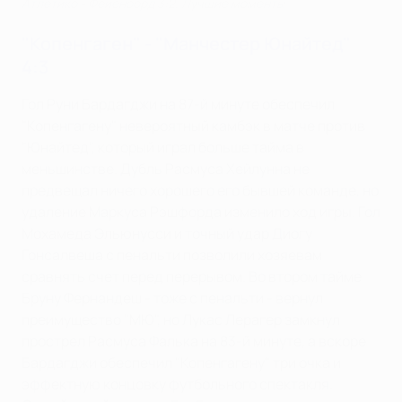
Атлетико - Фейеноорд 3:2. Лучшие моменты
"Копенгаген" - "Манчестер Юнайтед"
4:3
Гол Руни Бардагджи на 87-й минуте обеспечил
"Копенгагену" невероятный камбэк в матче против
"Юнайтед", который играл больше тайма в
меньшинстве. Дубль Расмуса Хейлунна не
предвещал ничего хорошего его бывшей команде, но
удаление Маркуса Рэшфорда изменило ход игры. Гол
Мохамеда Эльюнусси и точный удар Диогу
Гонсалвеша с пенальти позволили хозяевам
сравнять счет перед перерывом. Во втором тайме
Бруну Фернандеш - тоже с пенальти - вернул
преимущество "МЮ", но Лукас Лерагер замкнул
прострел Расмуса Фалька на 83-й минуте, а вскоре
Бардагджи обеспечил "Копенгагену" три очка и
эффектную концовку футбольного спектакля.