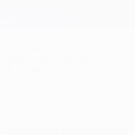
Skip
to
main
Лига чемпионов. Официальное
Скачать
content
Результаты live и Fantasy
Лига чемпионов УЕФА
Самые яркие матчи
группового этапа:
выбери лучший!
четверг, 14 декабря 2023 г.
Какой из матчей группового этапа
получился самым ярким? Нам нужно
знать твое мнение.