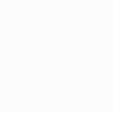
"Атлетико" - "Фейноорд" 3:2
"Фейеноорд" большую часть матча второго тура
владел преимуществом, но победы в итоге добился
"Атлетико", дважды сравнивавший счет. Гости вышли
вперед после автогола Марио Эрмосо, на что
мадридцы ответили мячом Альваро Мораты. Давид
Ганцко повторно обеспечил "Фейеноорду"
лидерство, Антуан Гризманн эффектным ударом
восстановил паритет. Окончательный результат
установил Мората, оформивший дубль, после чего
"Атлетико" несколько раз выручил Ян Облак. В
результате во встрече двух равных соперников
победили мадридцы .
Самый яркий момент
: Гол Гризманна ударом
"ножницами", после которого счет стал ничейным
2:2.