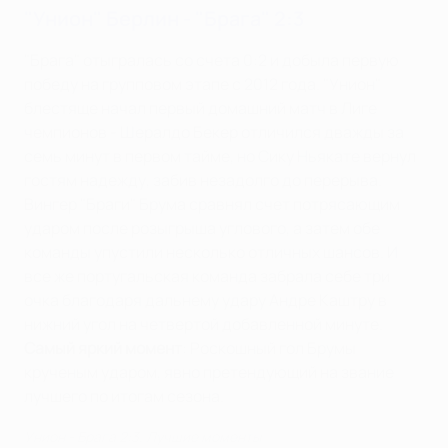
"Унион" Берлин - "Брага" 2:3
"Брага" отыгралась со счета 0:2 и добыла первую
победу на групповом этапе с 2012 года. "Унион"
блестяще начал первый домашний матч в Лиге
чемпионов - Шералдо Бекер отличился дважды за
семь минут в первом тайме, но Сику Ньякате вернул
гостям надежду, забив незадолго до перерыва.
Вингер "Браги" Брума сравнял счет потрясающим
ударом после розыгрыша углового, а затем обе
команды упустили несколько отличных шансов. И
все же португальская команда забрала себе три
очка благодаря дальнему удару Андре Каштру в
нижний угол на четвертой добавленной минуте.
Самый яркий момент
: Роскошный гол Брумы
крученым ударом, явно претендующий на звание
лучшего по итогам сезона.
Унион - Брага 2:3. Лучшие моменты