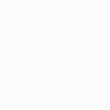
Самый яркий момент
: Гол Бардагджи, после
которого футболист стал самым молодым автором
забитого мяча в ворота "МЮ" в Лиге чемпионов (17
лет 358 дней).
Копенгаген - МЮ 4:3. Лучшие моменты
"Севилья" - ПСВ 2:3
Удар Рикардо Пепи головой в компенсированное
время принес ПСВ эффектную волевую победу.
Неувядаемый Серхио Рамос вывел хозяев вперед до
перерыва, Юссеф Эн-Несири удвоил их
преимущество в начале второго тайма. Ход матча
полностью изменился, когда вингер "Севильи"
Лукас Окампос получил вторую желтую карточку. За
красивым мячом Исмаэля Сайбари последовал
автогол хавбека "Севильи" Неманьи Гуделя, а в
концовке Пепи обеспечил голландцам бесценную
победу и путевку в 1/8 финала.