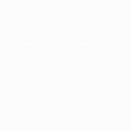
, правда, что все случится так быстро. Сейчас, когда я
Ощущение, что это в моей жизни - все.
 прошла полный цикл. Когда я летом перешел в "Реал",
окажем тебе на YouTube". Сейчас я играю под пятым
рал за рубежом, и потому адаптация в Испании прошла
и так далее. Так что я представлял, чего ожидать.
иблизиться. Когда иду за кофе или еще куда-то, меня
тать о матчах, о каких-то конкретных голах и тому
болисты, выходя куда-то, сталкиваются не с такой