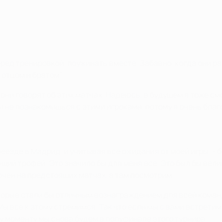
ред тренировкой, поужинать вместе. Забавно, когда они р
 отцом и братом".
 они говорят об этих матчах. Надеюсь, в будущем я тоже см
 и не познакомишься с этими игроками, потому я очень бла
еезде в Мадрид, и учитывая все ожидания от моей игры, - 
щий трофей. Это значило бы для меня все. Это был бы вел
очен на предстоящих матчах, а там посмотрим.
оторые стали бы отличным вознаграждением для всей коман
ы все к этому стремимся. Так что если мы с вами встретим
му моменту мы снова будем в полуфинале этого турнира.