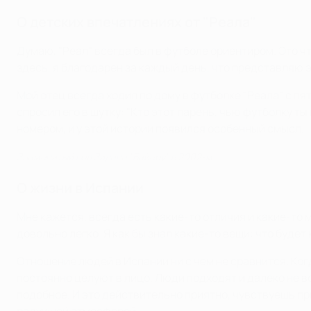
О детских впечатлениях от "Реала"
Думаю, "Реал" всегда был в футболе ориентиром. Это что
здесь, я благодарен за каждый день, что представляю э
Мой отец всегда ходил по дому в футболке "Реала" с пят
спросил его в шутку: "Кто этот парень, чью футболку ты
номером, и у этой истории появился особенный смысл.
Знаменитый гол Зидана "Байеру" в 2002-м
О жизни в Испании
Мне кажется, всегда есть какие-то отличия и какие-то 
довольно легко. Я как бы знал какие-то вещи: что будет
Отношение людей в Испании ни с чем не сравнится. Когд
постоянно целуют в лицо. Люди подходят и далеко не вс
подобное. И это действительно приятно, чувствуешь пр