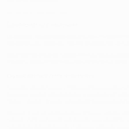
радушной атмосферой.
Беллингем на групповом этапе
О знакомстве с великими
Мне всегда интересно посидеть с бывшими игроками пе
чемпионов, а ты говоришь: "Помню, смотрел этот матч с
Это будто полный цикл: ты вспоминаешь, где был, когда
мудрость. Этого не получишь, если не поиграешь здесь
Об амбициях в Лиге чемпионов
Учитывая все давление, с которым я столкнулся при пер
окончании сезона, завоевав перед этим такой потрясаю
трофеи, но пока я об этом не думаю. Я больше сосредот
Конечно, я всегда мечтаю о наших больших победах, к
победа в Лиге чемпионов - наивысшая цель в футболе. М
победителя Лиги чемпионов. И, конечно, надеюсь, к то