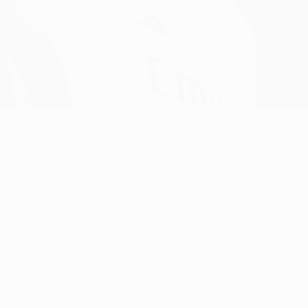
том прошлого года, Джуд Беллингем проводит невероятный
омочь мадридцам побороться за победу в Лиге чемпионов 
мье полицейского, игравшего в футбол на любительском ур
ании, где его уже сравнивают с легендарным для "Реала" З
й Бразилии Роналдо. - Своими качествами он мне немного 