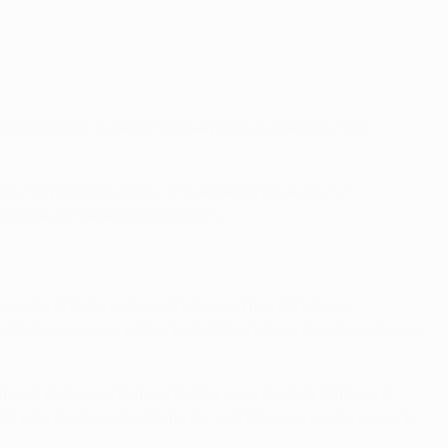
ассказывают о каких-то конкретных финалах Лиги
огу так рассказывать. Это невероятные опыт и
годарен за такую возможность.
было бы просто невероятно поехать в отпуск по
иколепный сезон, если представить все наши возможные
ды за упорный труд на протяжении сезона. Для меня
ся ровно через год, было бы здорово уже иметь медаль