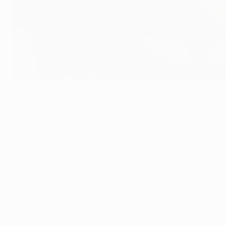
Джуд Беллингем быстро стал лидером "Реала"
Getty Images
Перебравшись в "Реал" из дортмундской "Боруссии" ле
бомбардиром команды, выиграл чемпионство и готов п
Беллингем родился в Западном Мидленде в Англии в се
немецкой бундеслиги, а сейчас блистает в столице Исп
забить, - подчеркнул бывший форвард "Реала" и сборно
"Реал" - "Бавария". Онлайн