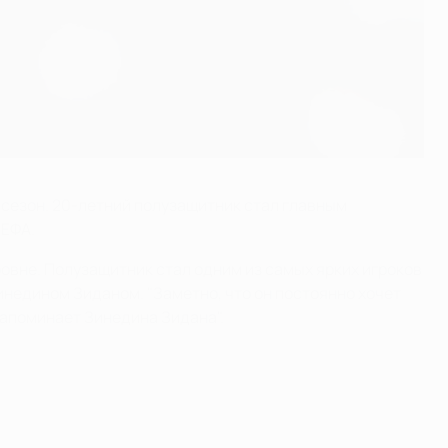
 сезон. 20-летний полузащитник стал главным
УЕФА.
овне. Полузащитник стал одним из самых ярких игроков
инедином Зиданом. "Заметно, что он постоянно хочет
напоминает Зинедина Зидана".