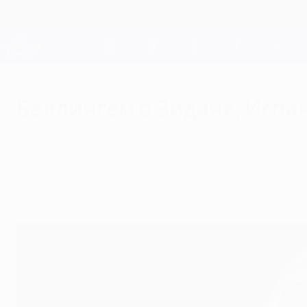
Skip
to
main
Лига чемпионов. Официальное
content
Результаты live и Fantasy
Лига чемпионов УЕФА
Беллингем о Зидане, Испа
вторник, 7 мая 2024 г.
"Мой отец всегда ходил по дому в футболке
Беллингем, который играет под легендарн