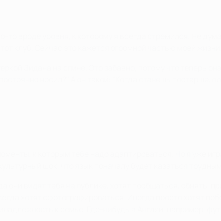
-то вроде уровня, к которому я всегда стремился. Не думал
тот клуб. Сейчас это кажется огромной частью моей жизни. 
еркой Зидана на спине. Это забавно, потому что теперь она
 постоянно носил?" А он такой: "Когда станешь постарше, п
моменты, к которым тебе надо адаптироваться. Но я уже иг
 культурный шок, что язык поначалу будет казаться трудным 
а они видят тебя на публике, хотят пообщаться, обнять, пр
егда хотят сфотографироваться. Иногда просто хотят побол
инадлежность к семье. Где-нибудь в Англии, например, фут