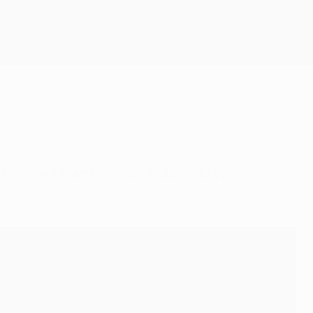
Скачать
казал полузащитник мадридцев Джуд