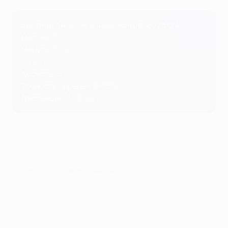
Беллингем в Лиге чемпионов-2023/24
Матчи
: 11
Минуты
:
993
Голы
: 4
Ассисты
: 5
Точность передач
: 90,5%
Дистанция
: 117,5 км
© 1998-2026 UEFA. All rights reserved.
Обновлено: вторник, 4 июня 2024 г.