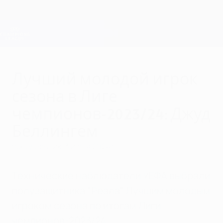
Skip
to
main
Лига чемпионов. Официальное
Скачать
content
Результаты live и Fantasy
Лига чемпионов УЕФА
Лучший молодой игрок
сезона в Лиге
чемпионов-2023/24: Джуд
Беллингем
понедельник, 3 июня 2024 г.
Технические наблюдатели УЕФА выбрали
полузащитника "Реала" Лучшим молодым
игроком сезона по итогам Лиги
чемпионов-2023/24.