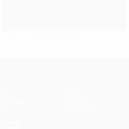
Лига чемпионов-2023/24 в цифрах
Лига чемпионов УЕФА
Матчи
Команды
UEFA.tv
Новости
Жеребьевки
История
Игры
О турнире
Стат.
Магазин (клубы)
ДРУГИЕ
САЙТЫ