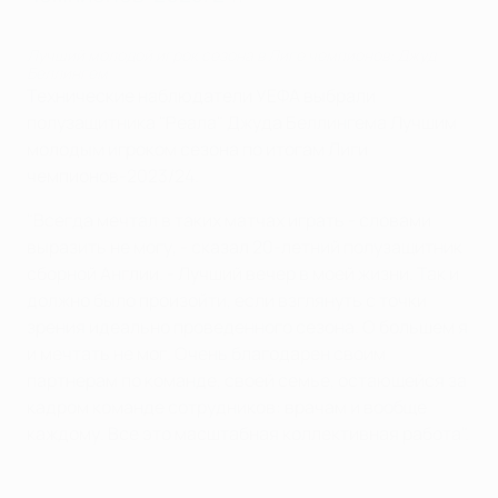
Лучший молодой игрок сезона в Лиге чемпионов: Джуд
Беллингем
Технические наблюдатели УЕФА выбрали
полузащитника "Реала" Джуда Беллингема Лучшим
молодым игроком сезона по итогам Лиги
чемпионов-2023/24.
"Всегда мечтал в таких матчах играть - словами
выразить не могу, - сказал 20-летний полузащитник
сборной Англии. - Лучший вечер в моей жизни. Так и
должно было произойти, если взглянуть с точки
зрения идеально проведенного сезона. О большем я
и мечтать не мог. Очень благодарен своим
партнерам по команде, своей семье, остающейся за
кадром команде сотрудников: врачам и вообще
каждому. Все это масштабная коллективная работа".