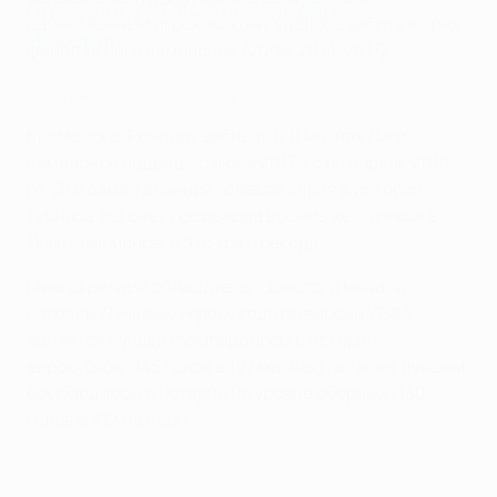
Президент УЕФА Александер
единственным игроком, кому удалось забить в трех
Чеферин
финалах Лиги чемпионов (2008, 2014, 2017).
Памятные моменты Роналду в Лиге чемпионов
Кроме того, Роналду забивал в 11 матчах Лиги
чемпионов подряд - с июня 2017-го по апрель 2018-
го. Это самая длинная голевая серия в истории
турнира. На счету форварда восемь хет-триков в
Лиге чемпионов, и это тоже рекорд.
Многократный обладатель "Золотого мяча" и
награды Лучшему игроку года по версии УЕФА
является лучшим бомбардиром в истории
еврокубков (145 голов в 197 матчах), а также лучшим
бомбардиром в истории на уровне сборных (130
голов в 212 матчах).
Все голы Роналду в Лиге чемпионов