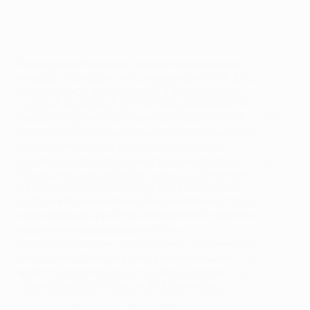
"Криштиану Роналду - одна из самых ярких
Роналду семь раз (чаще, чем кто-либо другой)
звезд в созвездии Лиги чемпионов УЕФА. Его
становился лучшим бомбардиром Лиги чемпионов -
выдающимся достижениям в этом турнире
с сезона 2007/08, в котором он забил восемь мячей
суждено выдержать испытание временем, и
за "Манчестер Юнайтед" на пути к главному трофею,
перед будущими поколениями будет стоять
по сезон 2017/18, в котором португалец наколотил 15
сложнейшая задача - превзойти эти рекорды.
Его стабильная игра на высшем уровне -
голов за "Реал", а мадридцы выиграли
свидетельство неустанного стремления к
престижнейший еврокубок в рекордный третий раз
командным и индивидуальным достижениям.
подряд. Роналду принадлежит рекорд и по
На протяжении более двух десятилетий он
количеству голов в одном розыгрыше Лиги
постоянно развивал и совершенствовал свою
чемпионов - в ЛЧ-2013/14 он забил 17 голов, включая
игру, сохраняя при этом юношескую страсть к
голам и к их празднованию. Его
победный мяч в ворота "Атлетико" в финале.
профессионализм, трудолюбие, преданность
делу и способность блистать на высшем
Португалец один раз выиграл Лигу чемпионов с
уровне - те качества, к которым должны
"МЮ" и еще четырежды - с мадридским "Реалом". Он
стремиться футболисты во всем мире".
стал первым в истории турнира пятикратным
обладателем Кубка чемпионов и является