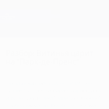
Skip
to
main
Лига чемпионов. Официальное
Скачать
content
Результаты live и Fantasy
Лига чемпионов УЕФА
Разбор: Витинья царит
на "Парк-де-Пренс"
четверг, 27 ноября 2025 г.
Технический наблюдатель УЕФА Оле-
Гуннар Сульшер разбирает выдающуюся
игру полузащитника "Пари Сен-Жермен"
в победном матче против "Тоттенхэма".