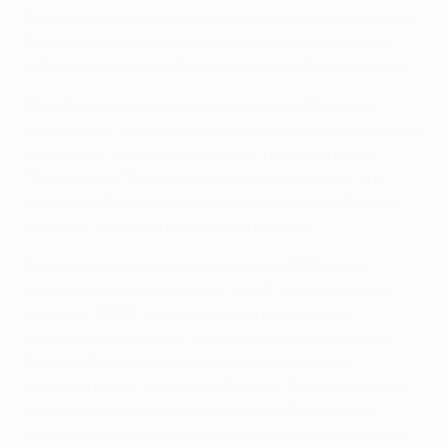
билд-апе, постоянно перемещается и открывается.
Он отдает решающие передачи, а сегодня еще и
забивал голы и заработал пенальти. Он сделал все".
Луис Энрике также отметил характер Витиньи,
подчеркнув, что "даже после того момента, когда он
привез гол [потеряв мяч перед третьим голом
"Тоттенхэма"], он показал, что не сломался", а в
итоге заработал и реализовал пенальти, оформив
свой хет-трик всего через три минуты.
Сульшер и аналитическая группа УЕФА также
отдельно выделили вклад "шпор" в зрелищность
встречи. "ПСЖ" столкнулся с агрессивным
соперником, который, по словам тренера гостей
Томаса Франка, стремился "по-настоящему
прессинговать" чемпиона Европы. Франк похвалил
смелость своей команды, отметив "насколько
агрессивно мы действовали, как поднимались при