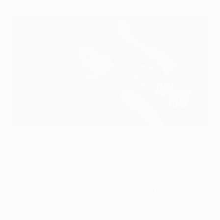
Витинья оформил хет-трик в матче с "Тоттенхэмом"
До этой среды Витинья еще ни разу в
профессиональной карьере не забивал больше
одного гола за матч. Но в поединке с "Тоттенхэмом"
полузащитник "Пари Сен-Жермен", как подчеркнул
Луис Энрик, показал "сенсационную игру" и оформил
хет-трик.