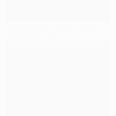
Разбор: как точность Собослаи на "стандартах"
принесла красным победу