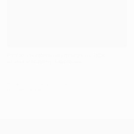
Разбор: как забегания нападающих "ПСЖ"
взломали оборону "Барселоны"
© 1998-2026 UEFA. All rights reserved.
Обновлено: четверг, 27 ноября 2025 г.
Лига чемпионов УЕФА