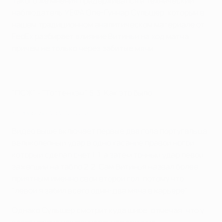
Такого же мнения придерживался и технический
наблюдатель УЕФА Оле-Гуннар Сульшер, который в
нашем традиционном аналитическом материале от
FedEx разбирает влияние Витиньи на ход матча,
причем не только через забитые мячи.
"ПСЖ" - "Тоттенхэм" 5:3. Как это было
Разбор: роль Витиньи в атаке
Видео выше включает первые два гола португальца:
великолепный удар в одно касание правой ногой,
который сделал счет 1:1, а затем точный удар левой,
зажегший на табло 2:2. Сам Витинья назвал более
приятным именно свой второй гол, потому что
"левой я забил всего один-два мяча в карьере".
Однако Сульшер смотрит куда шире, отмечая, что у