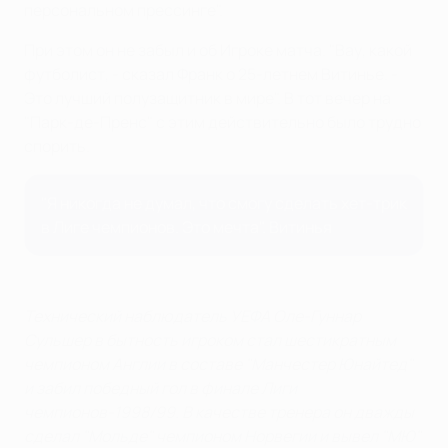
персональном прессинге".
При этом он не забыл и об Игроке матча. "Вау, какой
футболист, - сказал Франк о 25-летнем Витинье. -
Это лучший полузащитник в мире". В тот вечер на
"Парк-де-Пренс" с этим действительно было трудно
спорить.
"Я никогда не думал, что смогу сделать хет-трик
в Лиге чемпионов. Это мечта". Витинья
Технический наблюдатель УЕФА Оле-Гуннар
Сульшер в бытность игроком стал шестикратным
чемпионом Англии в составе "Манчестер Юнайтед"
и забил победный гол в финале Лиги
чемпионов-1998/99. В качестве тренера он дважды
сделал "Мольде" чемпионом Норвегии и вывел "МЮ"