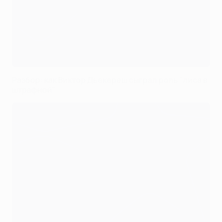
Разбор: как Виктор Дьекереш сыграл роль "лиса в
штрафной"