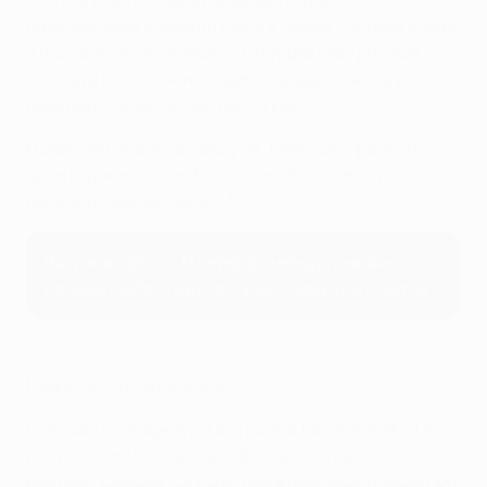
этого игрока исключительная техника,
позволяющая сохранять мяч в самых плотных зонах
и продвигать его вперед. "Он управляет ритмом
команды и постоянно отдает передачи между
линиями", - отметил эксперт УЕФА.
И действительно, в среду на "Парк-де-Пренс" ни
один игрок не отдал больше передач между
линиями, чем Витинья (17).
Витинья сделал 17 передач между линиями -
больше любого другого участника этого матча
FedEx Performance Zone
Сульшер подчеркнул и его роль в начале атак: "Он
получает мяч везде, на всех этапах атаки: от
вратаря, смещается к центральным защитникам при