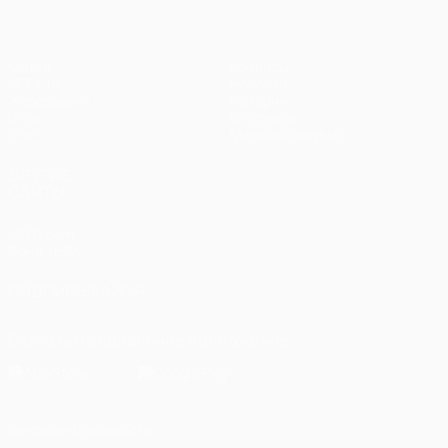
Матчи
Команды
UEFA.tv
Новости
Жеребьевки
История
Игры
О турнире
Стат.
Магазин (клубы)
ДРУГИЕ
САЙТЫ
UEFA.com
Фонд УЕФА
ПОДПИСЫВАЙСЯ
Скачать официальное приложение
Конфиденциальность