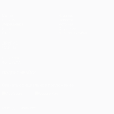
Матчи
Команды
UEFA.tv
Новости
Жеребьевки
История
Игры
О турнире
Стат.
Магазин (клубы)
ДРУГИЕ
САЙТЫ
UEFA.com
Фонд УЕФА
ПОДПИСЫВАЙСЯ
Скачать официальное приложение
Конфиденциальность