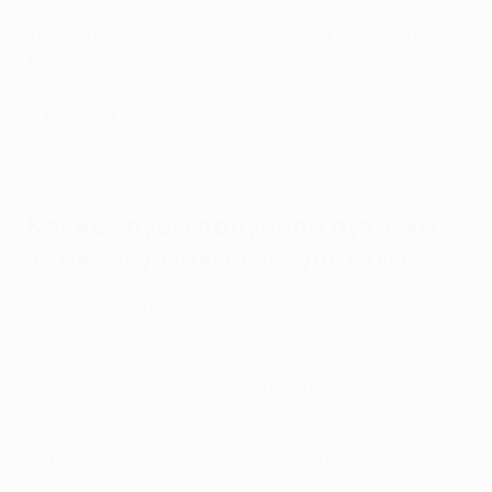
Клубный коэффициент ассоциаций в сезоне 2025/26
1. Англия
258,125 балла / 9 клубов = в среднем 28,680
балла
2. Испания
176,750 балла / 8 клубов = в среднем
22,093 балла
Какие клубы получили путевки
за еврокубковые результаты?
Англия и Испания в сезоне 2026/27 располагают
четырьмя прямыми путевками в общий этап. Это
означает, что команды, занявшие пятые места в
премьер-лиге и "примере" ("Ливерпуль" и "Бетис"
соответственно), также попали в турнир напрямую.
Путевки за еврокубковые результаты