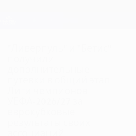
Skip
to
main
Лига чемпионов. Официальное
Скачать
content
Результаты live и Fantasy
Лига чемпионов УЕФА
"Ливерпуль" и "Бетис"
получили
дополнительные
путевки в общий этап
Лиги чемпионов
УЕФА-2026/27 за
еврокубковые
результаты своих
ассоциаций