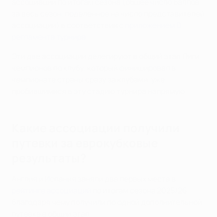
ассоциаций по итогам сезона (общее число баллов
за весь сезон, поделенное на число представителей
ассоциации) в соответствии с
приложением D
регламента турнира
.
Эти две ассоциации делегируют в общий этап Лиги
чемпионов по клубу, который финишировал в
чемпионате страны сразу за клубами, уже
пробившимися в эту стадию турнира напрямую.
Какие ассоциации получили
путевки за еврокубковые
результаты?
Англия и Испания заняли два первых места в
рейтинге ассоциаций
по итогам сезона 2025/26,
благодаря чему получили по одной дополнительной
путевке в общий этап.