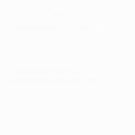
ассоциаций
по итогам сезона 2025/26 и, как
следствие, получили по дополнительной путевке в
общий этап Лиги чемпионов УЕФА-2026/27.
Последнее обновление: 1 июня, 09:00 CET
Что такое путевки за
еврокубковые результаты?
Как и в двух предыдущих сезонах после перехода на
новый формат европейских клубных турниров,
путевки за еврокубковые результаты в сезоне
2026/27 получили две ассоциации с лучшим
средним баллом по итогам мужских еврокубков
сезона 2025/26. Речь идет о клубном коэффициенте