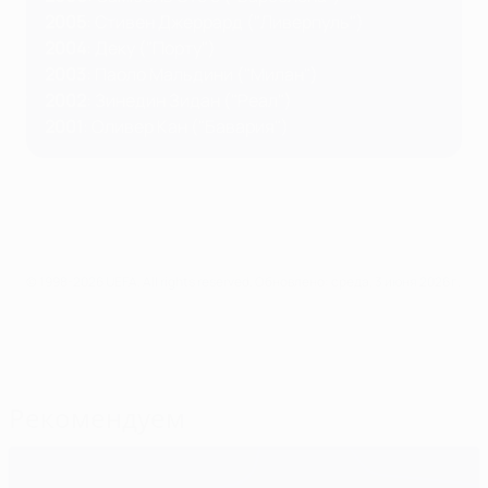
2005
: Стивен Джеррард ("Ливерпуль")
2004
: Деку ("Порту")
2003
: Паоло Мальдини ("Милан")
2002
: Зинедин Зидан ("Реал")
2001
: Оливер Кан ("Бавария" )
© 1998-2026 UEFA. All rights reserved.
Обновлено: среда, 3 июня 2026 г.
Рекомендуем