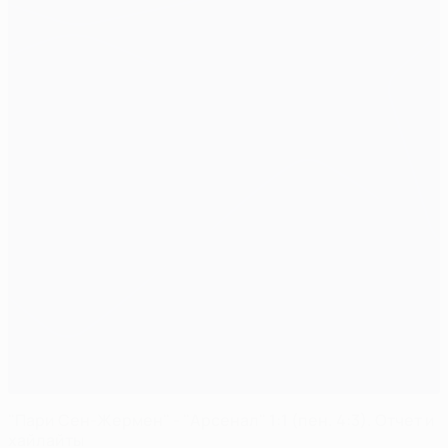
"Пари Сен-Жермен" - "Арсенал" 1:1 (пен. 4:3). Отчет и
хайлайты