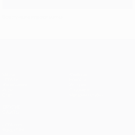
Все лучшие игроки матча
Лига чемпионов УЕФА
Матчи
Команды
UEFA.tv
Новости
Жеребьевки
История
Игры
О турнире
Стат.
Магазин (клубы)
ДРУГИЕ
САЙТЫ
UEFA.com
Фонд УЕФА