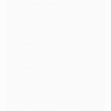
2022
: Тибо Куртуа ("Реал")
2021
: Н'Голо Канте ("Челси")
2020
: Кингсли Коман ("Бавария")
2019
: Вирджил ван Дейк ("Ливерпуль")
2018
: Гарет Бейл ("Реал")
2017
: Криштиану Роналду ("Реал")
2016
: Серхио Рамос ("Реал")
2015
: Андрес Иниеста ("Барселона")
2014
: Анхель Ди Мария ("Реал")
2013
: Арьен Роббен ("Бавария")
2012
: Дидье Дрогба ("Челси")
2011
: Лионель Месси ("Барселона")
2010
: Диего Милито ("Интер")
2009
: Хави Эрнандес ("Барселона")
2008
: Эдвин ван дер Сар ("Манчестер
Юнайтед")
2007
: Филиппо Индзаги ("Милан")
2006
: Самюэль Это'о ("Барселона")