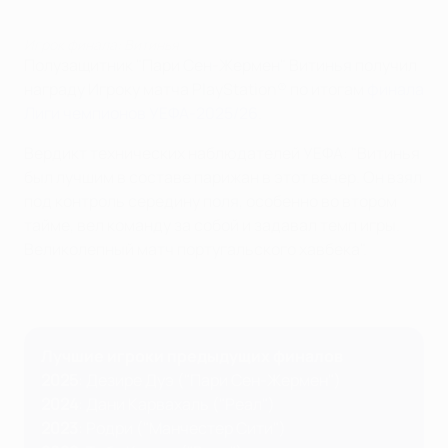
Игрок финала: Витинья
Полузащитник "Пари Сен-Жермен" Витинья получил
награду Игроку матча PlayStation® по итогам
финала
Лиги чемпионов УЕФА-2025/26
.
Вердикт технических наблюдателей УЕФА: "Витинья
был лучшим в составе парижан в этот вечер. Он взял
под контроль середину поля, особенно во втором
тайме, вел команду за собой и задавал темп игры.
Великолепный матч португальского хавбека".
Лучшие игроки предыдущих финалов
2025
: Дезире Дуэ ("Пари Сен-Жермен")
2024
: Дани Карвахаль ("Реал")
2023
: Родри ("Манчестер Сити")