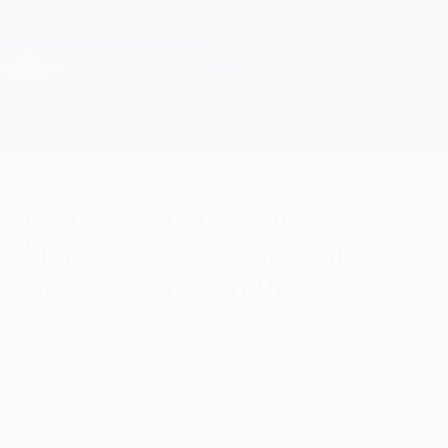
Skip
to
main
Лига чемпионов. Официальное
Скачать
content
Результаты live и Fantasy
Лига чемпионов УЕФА
Витинья признан
Игроком финала Лиги
чемпионов-2026
суббота, 30 мая 2026 г.
Витинья получил награду Игроку матча
по итогам финала Лиги
чемпионов-2025/26.