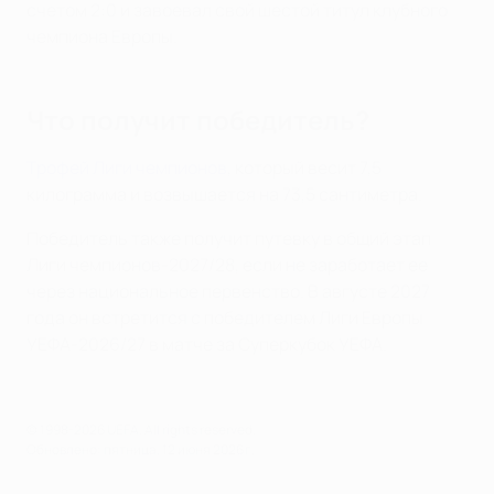
счетом 2:0 и завоевал свой шестой титул клубного
чемпиона Европы.
Что получит победитель?
Трофей Лиги чемпионов
, который весит 7,5
килограмма и возвышается на 73,5 сантиметра.
Победитель также получит путевку в общий этап
Лиги чемпионов-2027/28, если не заработает ее
через национальное первенство. В августе 2027
года он встретится с победителем Лиги Европы
УЕФА-2026/27 в матче за Суперкубок УЕФА.
© 1998-2026 UEFA. All rights reserved.
Обновлено: пятница, 12 июня 2026 г.