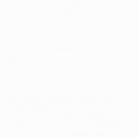
Раунд плей-офф: 3 августа 2026 года
Общий этап: 27 августа 2026 года
Даты жеребьевок плей-офф будут известны позднее
Где пройдет финал?
Стадион "Метрополитано" в Мадриде примет финал
Лиги чемпионов-2026/27 в субботу 5 июня 2027
года.
Лондон остается единственным городом,
принимавшим больше финалов Лиги чемпионов, чем
столица Испании (в 2027 году в Мадриде пройдет
шестой), а "Метрополитано", который служит
домашним стадионом "Атлетико" с 2017 года, примет
решающий матч турнира во второй раз. В 2019 году
на этой арене "Ливерпуль" обыграл "Тоттенхэм" со