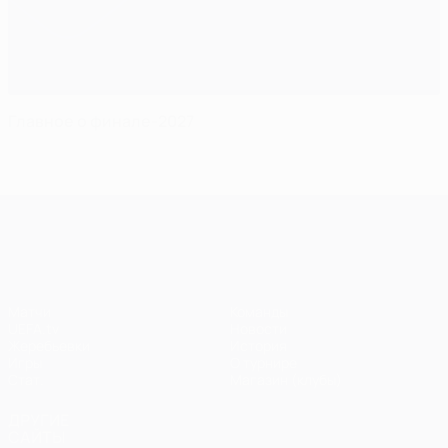
Главное о финале-2027
Лига чемпионов УЕФА
Матчи
Команды
UEFA.tv
Новости
Жеребьевки
История
Игры
О турнире
Стат.
Магазин (клубы)
ДРУГИЕ
САЙТЫ