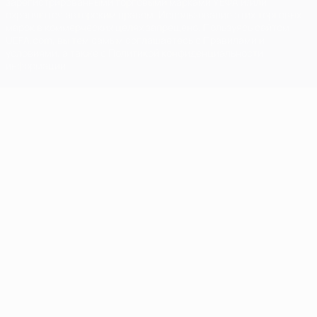
зарегистрированными торговыми марками УЕФА и/или
охраняются авторским правом. Использование этих торговых
марок в коммерческих целях запрещено. Пользуясь сайтом
UEFA.com, вы тем самым соглашаетесь с Правилами и
условиями, а также с Политикой конфиденциальности
информации.