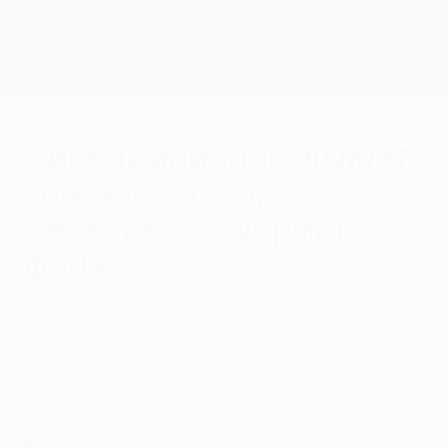
Skip
to
main
Лига чемпионов. Официальное
Скачать
content
Результаты live и Fantasy
Лига чемпионов УЕФА
Лига чемпионов-2026/27:
команды, даты,
жеребьевки, формат,
финал
среда, 10 июня 2026 г.
Ключевая информация о 72-м розыгрыше
главного еврокубка.