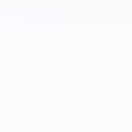
Skip
to
main
Лига чемпионов. Официальное
Скачать
content
Результаты live и Fantasy
Лига чемпионов УЕФА
Сезон начинается здесь:
клубы собрались в Ньоне
перед стартом
квалификации
еврокубков
среда, 17 июня 2026 г.
Представители клубов, участвующих в
квалификации, были приглашены на
двухдневную программу, включающую