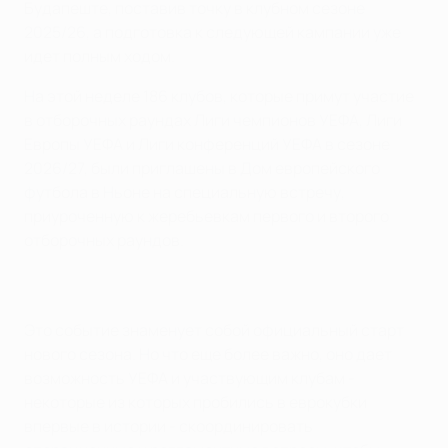
Будапеште, поставив точку в клубном сезоне
2025/26, а подготовка к следующей кампании уже
идет полным ходом.
На этой неделе 186 клубов, которые примут участие
в отборочных раундах Лиги чемпионов УЕФА, Лиги
Европы УЕФА и Лиги конференций УЕФА в сезоне
2026/27, были приглашены в Дом европейского
футбола в Ньоне на специальную встречу,
приуроченную к жеребьевкам первого и второго
отборочных раундов.
Это событие знаменует собой официальный старт
нового сезона. Но что еще более важно, оно дает
возможность УЕФА и участвующим клубам -
некоторые из которых пробились в еврокубки
впервые в истории - скоординировать