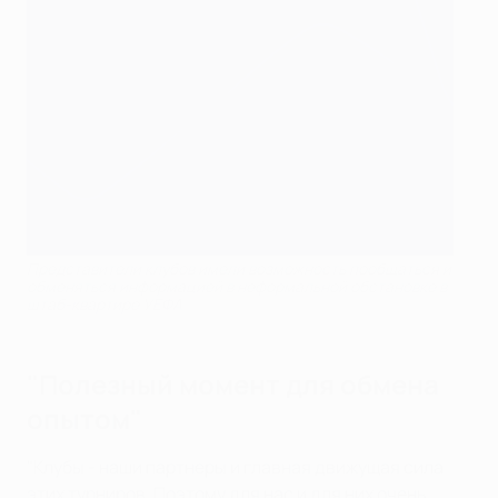
Представители клубов имели возможность пообщаться и
обменяться информацией в неформальной обстановке в
штаб-квартире УЕФА
"Полезный момент для обмена
опытом"
"Клубы - наши партнеры и главная движущая сила
этих турниров. Поэтому для нас и для них очень