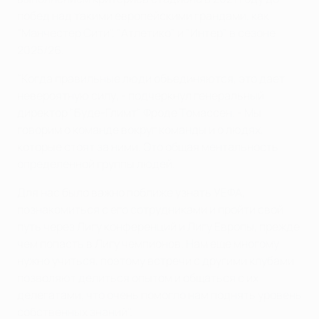
побед над такими европейскими грандами, как
"Манчестер Сити", "Атлетико" и "Интер" в сезоне
2025/26.
"Когда правильные люди объединяются, это дает
невероятную силу, - подчеркнул генеральный
директор "Буде-Глимт" Фроде Томассен. - Мы
говорим о команде вокруг команды и о людях,
которые стоят за ними. Это общая ментальность
определенной группы людей.
Для нас было важно поближе узнать УЕФА,
познакомиться с его сотрудниками и пройти свой
путь через Лигу конференций и Лигу Европы, прежде
чем попасть в Лигу чемпионов. Нам еще многому
нужно учиться, поэтому встречи с другими клубами
позволяют делиться опытом и общаться с их
делегатами, что очень помогло нам поднять уровень
собственных знаний".