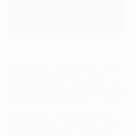
На выставке клубных турниров представители команд
могли задать интересующие их вопросы напрямую
экспертам УЕФА
Такая оперативная поддержка особенно ценна на
данном этапе сезона. Для многих клубов
квалификационная фаза начинается практически
сразу после окончания национальных чемпионатов,
что оставляет очень мало времени на планирование
и не терпит неопределенности.
Помимо семинаров и практических занятий, все
внимание, естественно, было приковано к самим
жеребьевкам. В течение двух дней клубы узнали