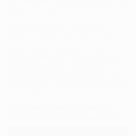
своих соперников по первому и второму отборочным
раундам, сделав первые шаги на пути к общему
этапу.
"Мы получаем возможность познакомиться с
людьми, стоящими за клубами, узнать, с кем мы
работаем, и обсудить организационные вопросы, -
объяснил Нино Феличе Массера, помощник
спортивного директора "Туна", впервые ставшего
чемпионом Швейцарии. - Здорово обсудить
перелеты, отели и оптимальные варианты
организации нашей поездки. Выступление в Европе -
это шанс заявить о "Туне" на международной арене.
Это уже отличная история".
Кто с кем играет в первом и
втором отборочных раундах?