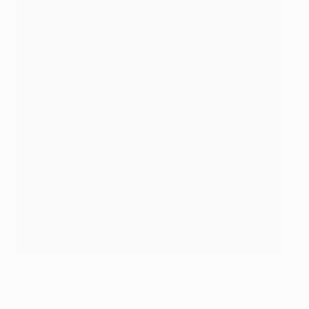
Исландский "Вестри" начнет свой путь с первого
отборочного раунда Лиги Европы