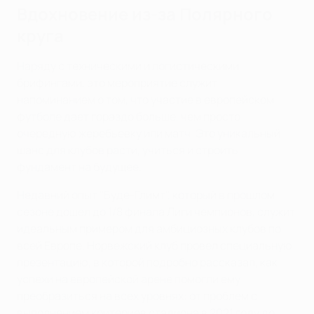
Вдохновение из-за Полярного
круга
Наряду с техническими и логистическими
брифингами, это мероприятие служит
напоминанием о том, что участие в европейском
футболе дает гораздо больше, чем просто
очередную жеребьевку или матч. Это уникальный
шанс для клубов расти, учиться и строить
фундамент на будущее.
Недавний опыт "Буде-Глимт", который в прошлом
сезоне дошел до 1/8 финала Лиги чемпионов, служит
идеальным примером для амбициозных клубов по
всей Европе. Норвежский клуб провел специальную
презентацию, в которой подробно рассказал, как
успехи на европейской арене помогли ему
преобразиться на всех уровнях: от проблем с
выполнением критериев стадиона в 2021 году до