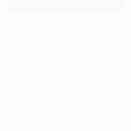
Жеребьевка второго отборочного раунда Лиги
конференций УЕФА
Мероприятие, давшее старт квалификации - от
операционной готовности до волнительного
ожидания жеребьевки - предлагает клубам общий
стартовый рубеж в сезоне 2026/27. Оно дает
участникам со всех уголков футбольной Европы
шанс написать свою новую захватывающую главу
истории.
Дискуссии, проходящие на этой неделе в Ньоне,
совсем скоро уступят место бескомпромиссной
борьбе на футбольных полях по всему континенту,
ведь отборочные раунды вдыхают жизнь в новую
еврокубковую кампанию.