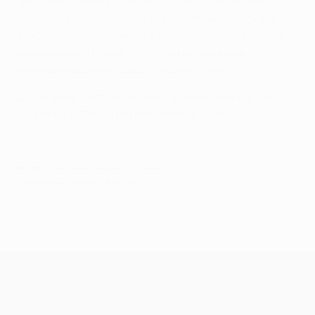
"Мы завершили прошлый сезон всего несколько
недель назад, но мы уже здесь, чтобы начать все
заново, и с нетерпением ждем стартового свистка, -
резюмировал Маркетти. - Мы желаем всем
командам удачи в предстоящих матчах".
Для клубов, собравшихся на этой неделе в штаб-
квартире УЕФА, сезон начинается здесь.
© 1998-2026 UEFA. All rights reserved.
Обновлено: четверг, 18 июня 2026 г.
Лига чемпионов УЕФА