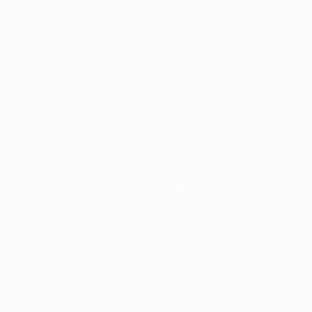
важно собираться вместе, чтобы клубы могли
перенять опыт у нас и своих коллег, а УЕФА, в свою
очередь, мог узнать о насущных делах самих
команд, - отметил заместитель генерального
секретаря УЕФА Джорджио Маркетти. - Это очень
полезный момент для всеобщего обмена мнениями".
"Вестри" сотворил сенсацию, завоевав Кубок
Исландии, и стал одним из двух клубов из второго
дивизиона, которые примут участие в еврокубках в
сезоне 2026/27 (второй - обладатель Кубка
Португалии "Торреенсе", который начнет свой путь в
Лиге Европы сразу с общего этапа).
Команда делает свои первые шаги на европейской
арене и полна решимости получить максимум
удовольствия от этого путешествия.
"Мы счастливы и горды быть здесь, - сказал