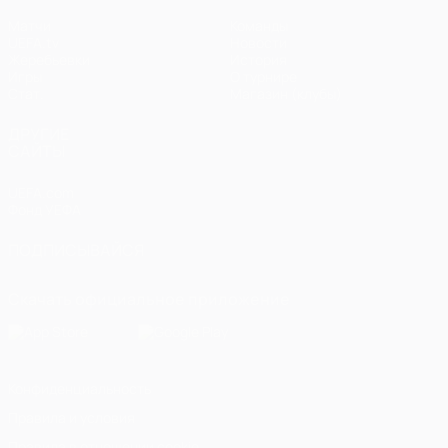
Матчи
Команды
UEFA.tv
Новости
Жеребьевки
История
Игры
О турнире
Стат.
Магазин (клубы)
ДРУГИЕ
САЙТЫ
UEFA.com
Фонд УЕФА
ПОДПИСЫВАЙСЯ
Скачать официальное приложение
Конфиденциальность
Правила и условия
Правила в отношении cookie