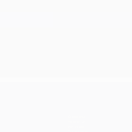
Команды
Новости
История
О турнире