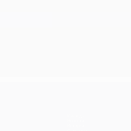
Команды
Новости
История
О турнире