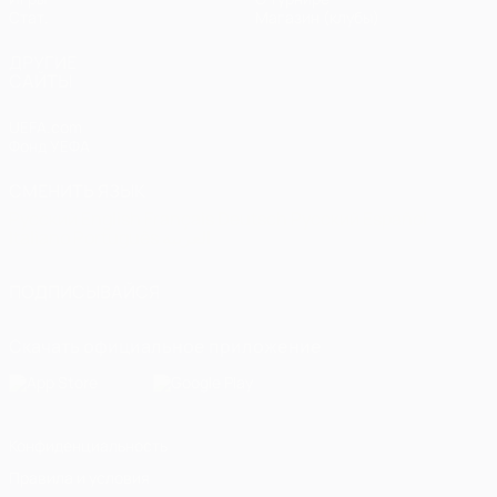
Стат.
Магазин (клубы)
ДРУГИЕ
САЙТЫ
UEFA.com
Фонд УЕФА
СМЕНИТЬ ЯЗЫК
Русский
English
Français
Deutsch
Русский
Español
Italiano
Português
العربية
ПОДПИСЫВАЙСЯ
Скачать официальное приложение
Конфиденциальность
Правила и условия