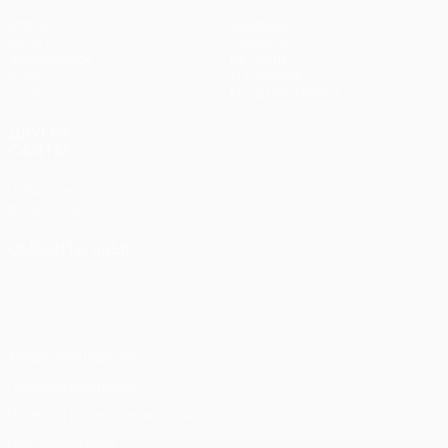
Матчи
Команды
UEFA.tv
Новости
Жеребьевки
История
Игры
О турнире
Стат.
Магазин (клубы)
ДРУГИЕ
САЙТЫ
UEFA.com
Фонд УЕФА
СМЕНИТЬ ЯЗЫК
Русский
English
Français
Deutsch
Русский
Español
Italiano
Português
Конфиденциальность
Правила и условия
Правила в отношении cookie
Настройки куки