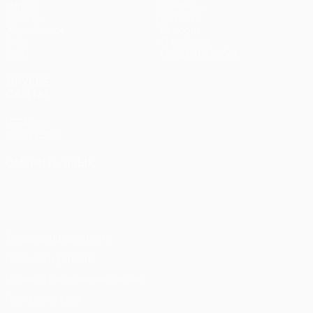
Матчи
Команды
UEFA.tv
Новости
Жеребьевки
История
Игры
О турнире
Стат.
Магазин (клубы)
ДРУГИЕ
САЙТЫ
UEFA.com
Фонд УЕФА
СМЕНИТЬ ЯЗЫК
Русский
English
Français
Deutsch
Русский
Español
Italiano
Português
Конфиденциальность
Правила и условия
Правила в отношении cookie
Настройки куки