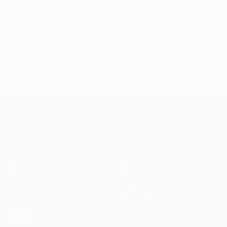
Лига конференций УЕФА
Матчи
Команды
UEFA.tv
Новости
Жеребьевки
История
Игры
О турнире
Стат.
Магазин (клубы)
ДРУГИЕ
САЙТЫ