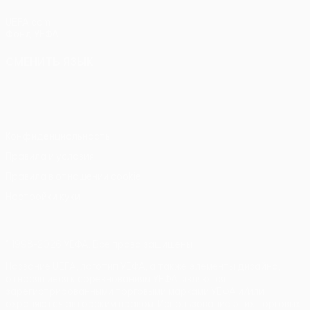
UEFA.com
Фонд УЕФА
СМЕНИТЬ ЯЗЫК
Русский
English
Français
Deutsch
Русский
Español
Italiano
Português
Конфиденциальность
Правила и условия
Правила в отношении cookie
Настройки куки
© 1998-2026 УЕФА. Все права защищены
Название UEFA, логотип УЕФА, а также элементы дизайна,
относящиеся к соревнованиям УЕФА, являются
зарегистрированными торговыми марками УЕФА и/или
охраняются авторским правом. Использование этих торговых