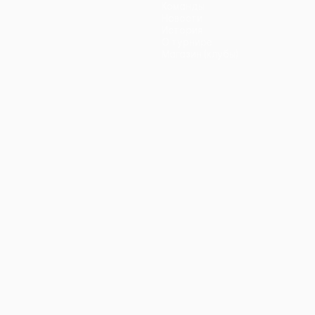
Команды
Новости
История
О турнире
Магазин (клубы)
ano
Português