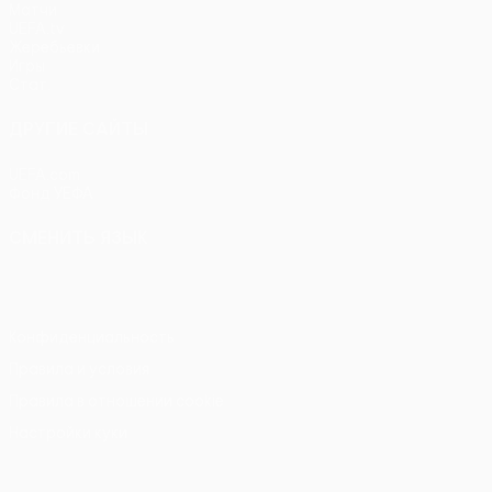
Матчи
UEFA.tv
Жеребьевки
Игры
Стат.
ДРУГИЕ САЙТЫ
UEFA.com
Фонд УЕФА
СМЕНИТЬ ЯЗЫК
Русский
English
Français
Deutsch
Русский
Español
Itali
Конфиденциальность
Правила и условия
Правила в отношении cookie
Настройки куки