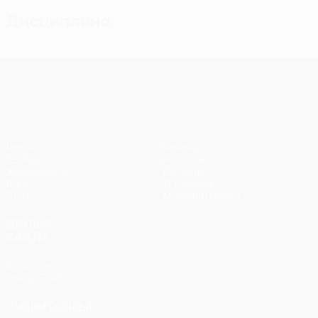
Дисциплина
Лига конференций УЕФА
Матчи
Команды
UEFA.tv
Новости
Жеребьевки
История
Игры
О турнире
Стат.
Магазин (клубы)
ДРУГИЕ
САЙТЫ
UEFA.com
Фонд УЕФА
СМЕНИТЬ ЯЗЫК