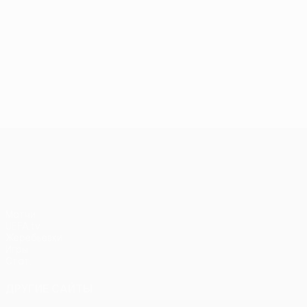
Лига конференций УЕФА
Матчи
UEFA.tv
Жеребьевки
Игры
Стат.
ДРУГИЕ САЙТЫ