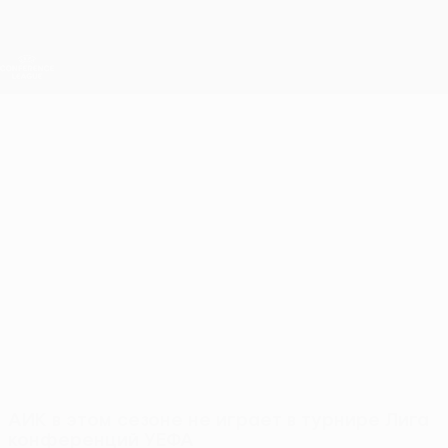
Skip
to
main
Лига конференций. Официальное
Скачать
content
Результаты live и статистика
Лига конференций УЕФА
АИК
АИК Лига конференций УЕФА 2026/27
SWE
АИК в этом сезоне не играет в турнире Лига
конференций УЕФА