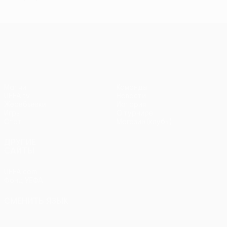
Лига конференций УЕФА
Матчи
Команды
UEFA.tv
Новости
Жеребьевки
История
Игры
О турнире
Стат.
Магазин (клубы)
ДРУГИЕ
САЙТЫ
UEFA.com
Фонд УЕФА
СМЕНИТЬ ЯЗЫК
Русский
English
Français
Deutsch
Русский
Español
Italiano
Português