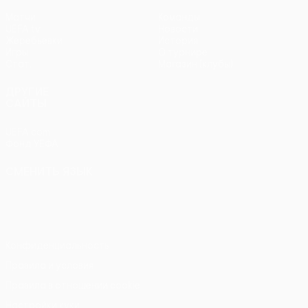
Матчи
Команды
UEFA.tv
Новости
Жеребьевки
История
Игры
О турнире
Стат.
Магазин (клубы)
ДРУГИЕ
САЙТЫ
UEFA.com
Фонд УЕФА
СМЕНИТЬ ЯЗЫК
Русский
English
Français
Deutsch
Русский
Español
Italiano
Português
Конфиденциальность
Правила и условия
Правила в отношении cookie
Настройки куки