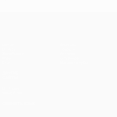
Лига конференций УЕФА
Матчи
Команды
UEFA.tv
Новости
Жеребьевки
История
Игры
О турнире
Стат.
Магазин (клубы)
ДРУГИЕ
САЙТЫ
UEFA.com
Фонд УЕФА
СМЕНИТЬ ЯЗЫК
Русский
English
Français
Deutsch
Русский
Español
Italiano
Português