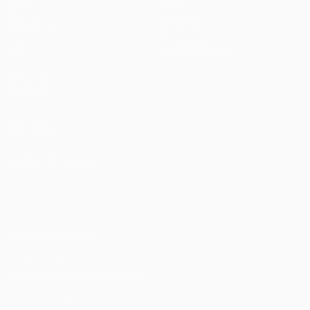
Матчи
Команды
UEFA.tv
Новости
Жеребьевки
История
Игры
О турнире
Стат.
Магазин (клубы)
ДРУГИЕ
САЙТЫ
UEFA.com
Фонд УЕФА
СМЕНИТЬ ЯЗЫК
Русский
English
Français
Deutsch
Русский
Español
Italiano
Português
Конфиденциальность
Правила и условия
Правила в отношении cookie
Настройки куки