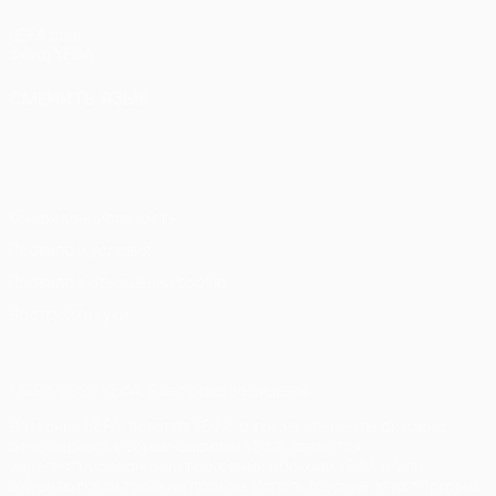
UEFA.com
Фонд УЕФА
СМЕНИТЬ ЯЗЫК
Русский
English
Français
Deutsch
Русский
Español
Italiano
Português
Конфиденциальность
Правила и условия
Правила в отношении cookie
Настройки куки
© 1998-2026 УЕФА. Все права защищены
Название UEFA, логотип УЕФА, а также элементы дизайна,
относящиеся к соревнованиям УЕФА, являются
зарегистрированными торговыми марками УЕФА и/или
охраняются авторским правом. Использование этих торговых