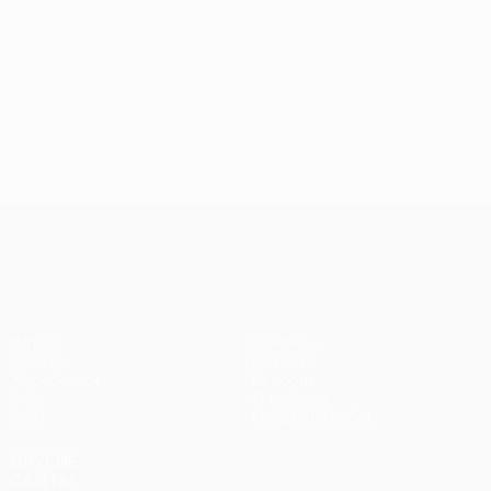
Лига конференций УЕФА
Матчи
Команды
UEFA.tv
Новости
Жеребьевки
История
Игры
О турнире
Стат.
Магазин (клубы)
ДРУГИЕ
САЙТЫ