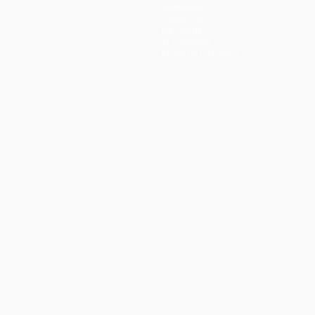
Команды
Новости
История
О турнире
Магазин (клубы)
ano
Português