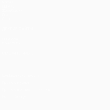
Матчи
UEFA.tv
Жеребьевки
Игры
Стат.
ДРУГИЕ САЙТЫ
UEFA.com
Фонд УЕФА
СМЕНИТЬ ЯЗЫК
Русский
English
Français
Deutsch
Русский
Español
Itali
Конфиденциальность
Правила и условия
Правила в отношении cookie
Настройки куки