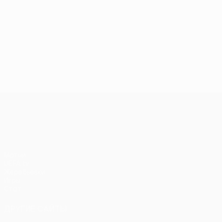
Лига конференций УЕФА
Матчи
UEFA.tv
Жеребьевки
Игры
Стат.
ДРУГИЕ САЙТЫ